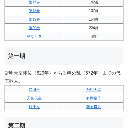
第17巻
142首
第18巻
107首
第19巻
154首
第20巻
224首
第なし巻
4首
第一期
舒明天皇即位（629年）から壬申の乱（672年）までの代
表歌人。
額田王
舒明天皇
天智天皇
有間皇子
鏡王女
藤原鎌足
第二期