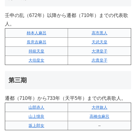
壬申の乱（672年）以降から遷都（710年）までの代表歌
人。
柿本人麻呂
高市黒人
長意吉麻呂
天武天皇
持統天皇
大津皇子
大伯皇女
志貴皇子
第三期
遷都（710年）から733年（天平5年）までの代表歌人。
山部赤人
大伴旅人
山上憶良
高橋虫麻呂
坂上郎女
–