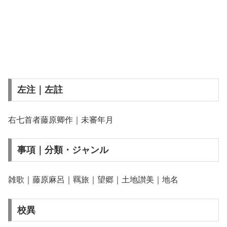
左注｜左註
右七首者藤原卿作｜未審年月
事項｜分類・ジャンル
雑歌｜藤原麻呂｜羈旅｜望郷｜土地讃美｜地名
校異