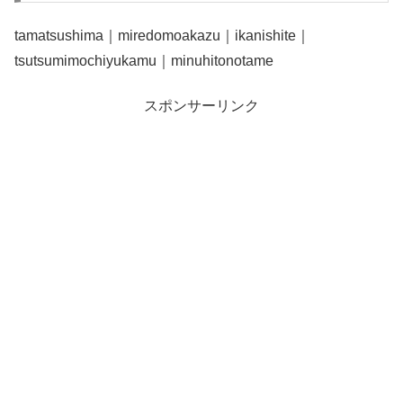
tamatsushima｜miredomoakazu｜ikanishite｜
tsutsumimochiyukamu｜minuhitonotame
スポンサーリンク