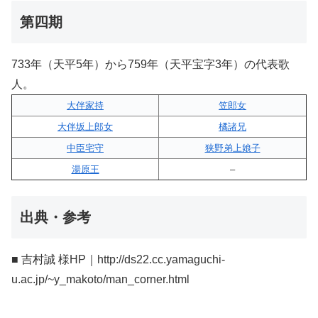
第四期
733年（天平5年）から759年（天平宝字3年）の代表歌
人。
大伴家持
笠郎女
大伴坂上郎女
橘諸兄
中臣宅守
狭野弟上娘子
湯原王
–
出典・参考
■ 吉村誠 様HP｜http://ds22.cc.yamaguchi-
u.ac.jp/~y_makoto/man_corner.html