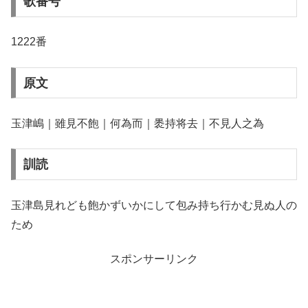
歌番号
1222番
原文
玉津嶋｜雖見不飽｜何為而｜褁持将去｜不見人之為
訓読
玉津島見れども飽かずいかにして包み持ち行かむ見ぬ人の
ため
スポンサーリンク