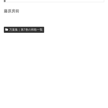
藤原房前
万葉集｜第7巻の和歌一覧