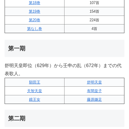
第18巻
107首
第19巻
154首
第20巻
224首
第なし巻
4首
第一期
舒明天皇即位（629年）から壬申の乱（672年）までの代
表歌人。
額田王
舒明天皇
天智天皇
有間皇子
鏡王女
藤原鎌足
第二期