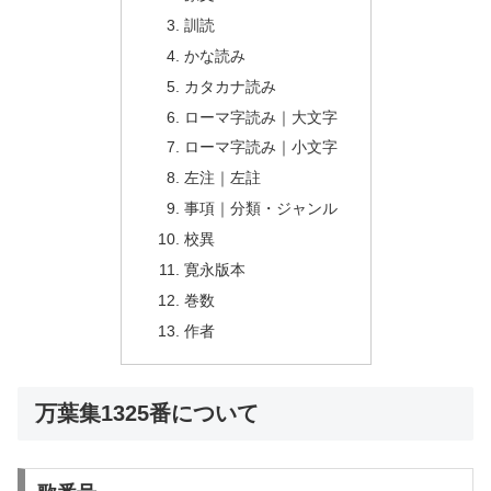
訓読
かな読み
カタカナ読み
ローマ字読み｜大文字
ローマ字読み｜小文字
左注｜左註
事項｜分類・ジャンル
校異
寛永版本
巻数
作者
万葉集1325番について