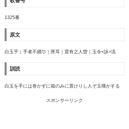
歌番号
1325番
原文
白玉乎｜手者不纒尓｜匣耳｜置有之人曽｜玉令<詠>流
訓読
白玉を手には巻かずに箱のみに置けりし人ぞ玉嘆かする
スポンサーリンク