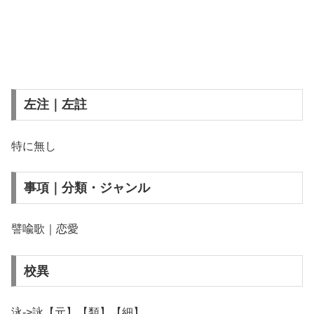
左注｜左註
特に無し
事項｜分類・ジャンル
譬喩歌｜恋愛
校異
泳->詠【元】【類】【細】