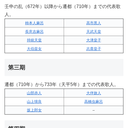
壬申の乱（672年）以降から遷都（710年）までの代表歌
人。
柿本人麻呂
高市黒人
長意吉麻呂
天武天皇
持統天皇
大津皇子
大伯皇女
志貴皇子
第三期
遷都（710年）から733年（天平5年）までの代表歌人。
山部赤人
大伴旅人
山上憶良
高橋虫麻呂
坂上郎女
–