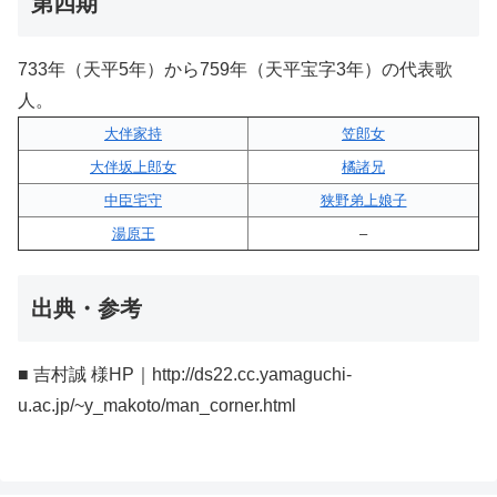
第四期
733年（天平5年）から759年（天平宝字3年）の代表歌
人。
大伴家持
笠郎女
大伴坂上郎女
橘諸兄
中臣宅守
狭野弟上娘子
湯原王
–
出典・参考
■ 吉村誠 様HP｜http://ds22.cc.yamaguchi-
u.ac.jp/~y_makoto/man_corner.html