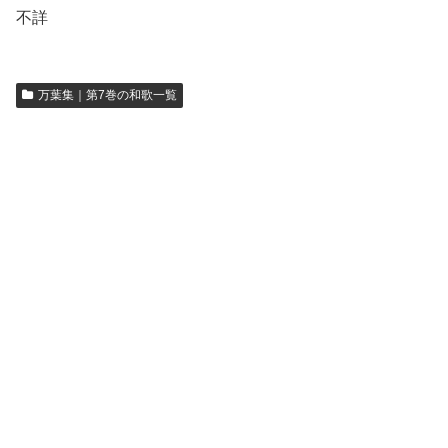
不詳
万葉集｜第7巻の和歌一覧