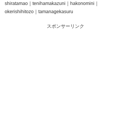
shiratamao｜tenihamakazuni｜hakonomini｜
okerishihitozo｜tamanagekasuru
スポンサーリンク