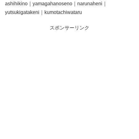
ashihikino｜yamagahanoseno｜narunaheni｜
yutsukigatakeni｜kumotachiwataru
スポンサーリンク