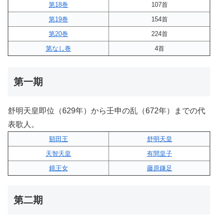
第18巻
107首
第19巻
154首
第20巻
224首
第なし巻
4首
第一期
舒明天皇即位（629年）から壬申の乱（672年）までの代
表歌人。
額田王
舒明天皇
天智天皇
有間皇子
鏡王女
藤原鎌足
第二期