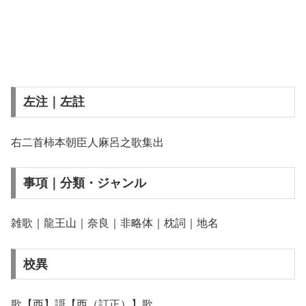
左注｜左註
右二首柿本朝臣人麻呂之歌集出
事項｜分類・ジャンル
雑歌｜龍王山｜奈良｜非略体｜枕詞｜地名
校異
歌【西】謌【西（訂正）】歌