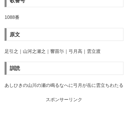
歌番号
1088番
原文
足引之｜山河之瀬之｜響苗尓｜弓月高｜雲立渡
訓読
あしひきの山川の瀬の鳴るなへに弓月が岳に雲立ちわたる
スポンサーリンク