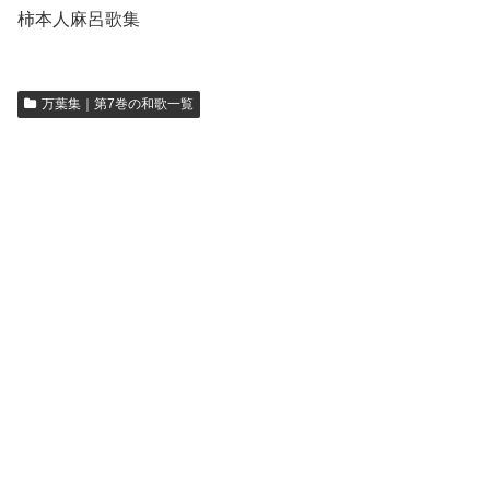
柿本人麻呂歌集
万葉集｜第7巻の和歌一覧