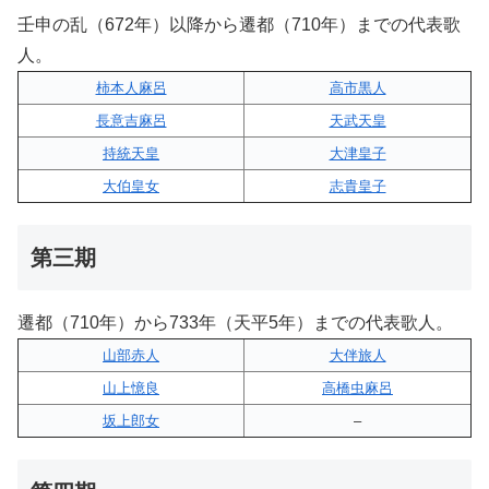
壬申の乱（672年）以降から遷都（710年）までの代表歌
人。
柿本人麻呂
高市黒人
長意吉麻呂
天武天皇
持統天皇
大津皇子
大伯皇女
志貴皇子
第三期
遷都（710年）から733年（天平5年）までの代表歌人。
山部赤人
大伴旅人
山上憶良
高橋虫麻呂
坂上郎女
–