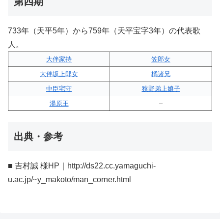
第四期
733年（天平5年）から759年（天平宝字3年）の代表歌
人。
大伴家持
笠郎女
大伴坂上郎女
橘諸兄
中臣宅守
狭野弟上娘子
湯原王
–
出典・参考
■ 吉村誠 様HP｜http://ds22.cc.yamaguchi-
u.ac.jp/~y_makoto/man_corner.html