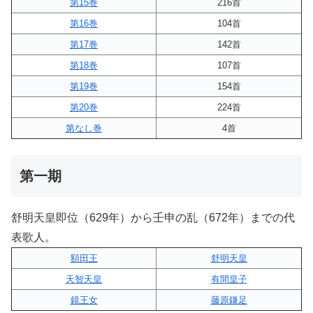
第15巻
216首
第16巻
104首
第17巻
142首
第18巻
107首
第19巻
154首
第20巻
224首
第なし巻
4首
第一期
舒明天皇即位（629年）から壬申の乱（672年）までの代
表歌人。
額田王
舒明天皇
天智天皇
有間皇子
鏡王女
藤原鎌足