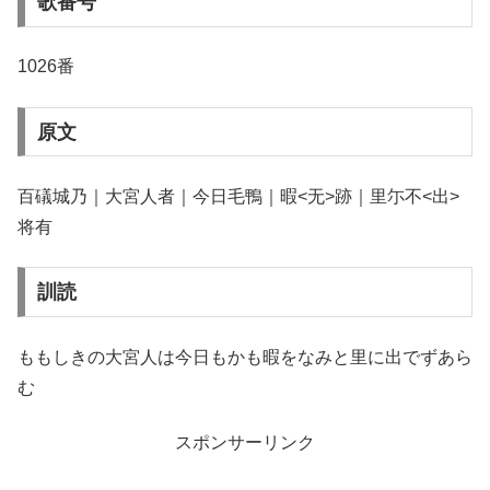
歌番号
1026番
原文
百礒城乃｜大宮人者｜今日毛鴨｜暇<无>跡｜里尓不<出>
将有
訓読
ももしきの大宮人は今日もかも暇をなみと里に出でずあら
む
スポンサーリンク