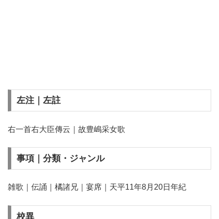
左注｜左註
右一首右大臣傳云｜故豊嶋采女歌
事項｜分類・ジャンル
雑歌｜伝誦｜橘諸兄｜宴席｜天平11年8月20日年紀
校異