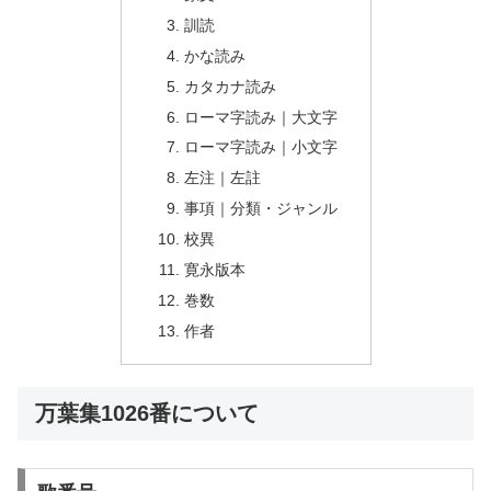
訓読
かな読み
カタカナ読み
ローマ字読み｜大文字
ローマ字読み｜小文字
左注｜左註
事項｜分類・ジャンル
校異
寛永版本
巻数
作者
万葉集1026番について