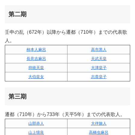
第二期
壬申の乱（672年）以降から遷都（710年）までの代表歌
人。
柿本人麻呂
高市黒人
長意吉麻呂
天武天皇
持統天皇
大津皇子
大伯皇女
志貴皇子
第三期
遷都（710年）から733年（天平5年）までの代表歌人。
山部赤人
大伴旅人
山上憶良
高橋虫麻呂