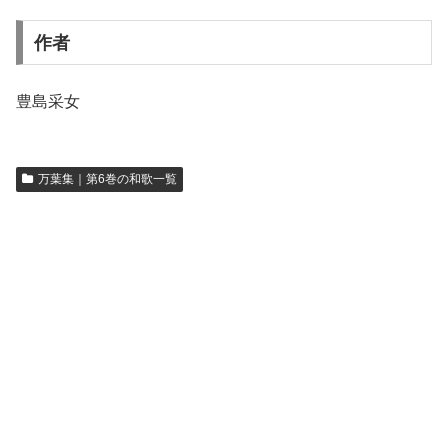
作者
豊島采女
万葉集｜第6巻の和歌一覧