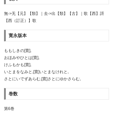
無->无【元】【類】｜去->出【類】【古】｜歌【西】謌
【西（訂正）】歌
寛永版本
ももしきの[寛],
おほみやひとは[寛],
けふもかも[寛],
いとまをなみと,[寛]いとまなけれと,
さとにいでずあらむ,[寛]さとにゆかさらむ,
巻数
第6巻