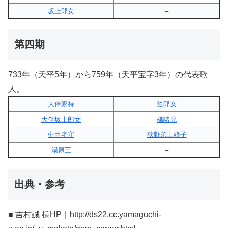
坂上郎女
–
第四期
733年（天平5年）から759年（天平宝字3年）の代表歌
人。
大伴家持
笠郎女
大伴坂上郎女
橘諸兄
中臣宅守
狭野弟上娘子
湯原王
–
出典・参考
■ 吉村誠 様HP｜http://ds22.cc.yamaguchi-