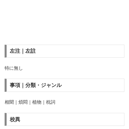
左注｜左註
特に無し
事項｜分類・ジャンル
相聞｜煩悶｜植物｜枕詞
校異