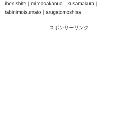
ihenishite｜miredoakanuo｜kusamakura｜
tabinimotsumato｜arugatomoshisa
スポンサーリンク