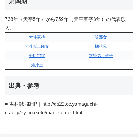
第四期
733年（天平5年）から759年（天平宝字3年）の代表歌
人。
大伴家持
笠郎女
大伴坂上郎女
橘諸兄
中臣宅守
狭野弟上娘子
湯原王
–
出典・参考
■ 吉村誠 様HP｜http://ds22.cc.yamaguchi-
u.ac.jp/~y_makoto/man_corner.html