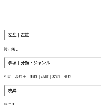
左注｜左註
特に無し
事項｜分類・ジャンル
相聞｜湯原王｜揶揄｜恋情｜枕詞｜贈答
校異
特に無し