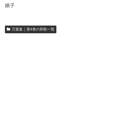
娘子
万葉集｜第4巻の和歌一覧