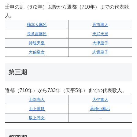
壬申の乱（672年）以降から遷都（710年）までの代表歌
人。
柿本人麻呂
高市黒人
長意吉麻呂
天武天皇
持統天皇
大津皇子
大伯皇女
志貴皇子
第三期
遷都（710年）から733年（天平5年）までの代表歌人。
山部赤人
大伴旅人
山上憶良
高橋虫麻呂
坂上郎女
–