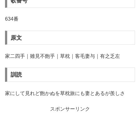
歌番号
634番
原文
家二四手｜雖見不飽乎｜草枕｜客毛妻与｜有之乏左
訓読
家にして見れど飽かぬを草枕旅にも妻とあるが羨しさ
スポンサーリンク