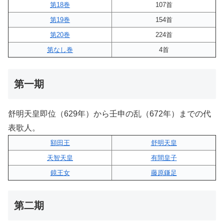
第18巻
107首
第19巻
154首
第20巻
224首
第なし巻
4首
第一期
舒明天皇即位（629年）から壬申の乱（672年）までの代
表歌人。
額田王
舒明天皇
天智天皇
有間皇子
鏡王女
藤原鎌足
第二期