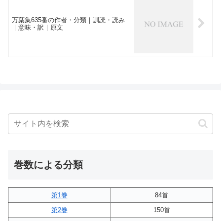
万葉集635番の作者・分類｜訓読・読み
｜意味・訳｜原文
巻数による分類
第1巻
84首
第2巻
150首