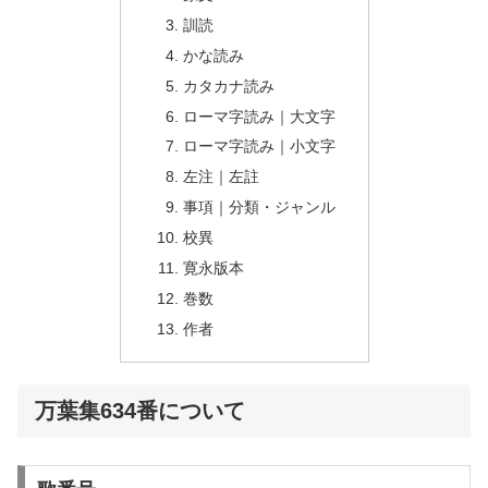
訓読
かな読み
カタカナ読み
ローマ字読み｜大文字
ローマ字読み｜小文字
左注｜左註
事項｜分類・ジャンル
校異
寛永版本
巻数
作者
万葉集634番について