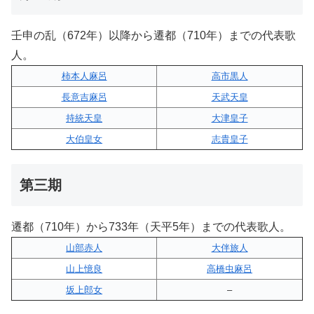
壬申の乱（672年）以降から遷都（710年）までの代表歌
人。
柿本人麻呂
高市黒人
長意吉麻呂
天武天皇
持統天皇
大津皇子
大伯皇女
志貴皇子
第三期
遷都（710年）から733年（天平5年）までの代表歌人。
山部赤人
大伴旅人
山上憶良
高橋虫麻呂
坂上郎女
–