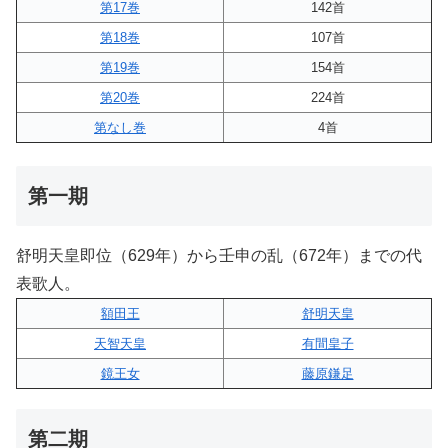
第17巻
142首
第18巻
107首
第19巻
154首
第20巻
224首
第なし巻
4首
第一期
舒明天皇即位（629年）から壬申の乱（672年）までの代
表歌人。
額田王
舒明天皇
天智天皇
有間皇子
鏡王女
藤原鎌足
第二期