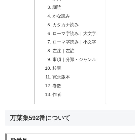
訓読
かな読み
カタカナ読み
ローマ字読み｜大文字
ローマ字読み｜小文字
左注｜左註
事項｜分類・ジャンル
校異
寛永版本
巻数
作者
万葉集592番について