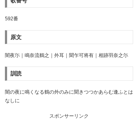
歌番号
592番
原文
闇夜尓｜鳴奈流鶴之｜外耳｜聞乍可将有｜相跡羽奈之尓
訓読
闇の夜に鳴くなる鶴の外のみに聞きつつかあらむ逢ふとは
なしに
スポンサーリンク