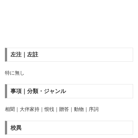
左注｜左註
特に無し
事項｜分類・ジャンル
相聞｜大伴家持｜恨牫｜贈答｜動物｜序詞
校異