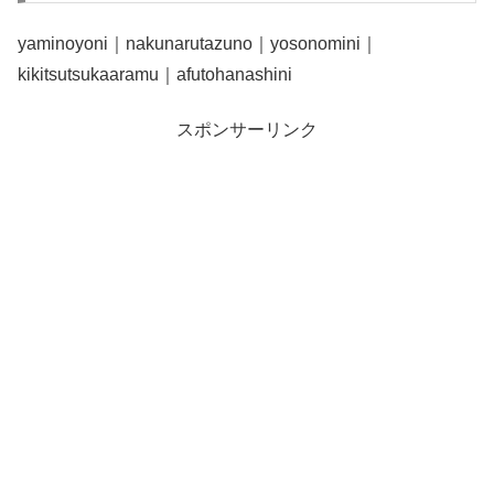
yaminoyoni｜nakunarutazuno｜yosonomini｜
kikitsutsukaaramu｜afutohanashini
スポンサーリンク