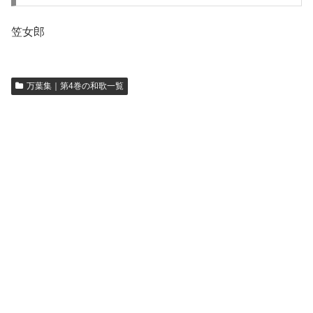
笠女郎
万葉集｜第4巻の和歌一覧