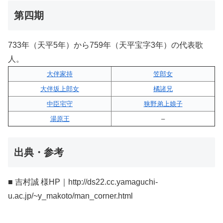
第四期
733年（天平5年）から759年（天平宝字3年）の代表歌
人。
大伴家持
笠郎女
大伴坂上郎女
橘諸兄
中臣宅守
狭野弟上娘子
湯原王
–
出典・参考
■ 吉村誠 様HP｜http://ds22.cc.yamaguchi-
u.ac.jp/~y_makoto/man_corner.html