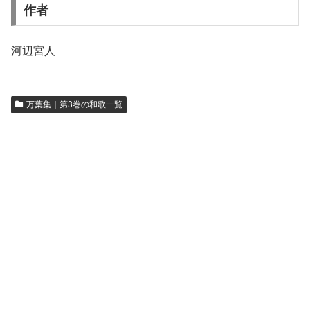
作者
河辺宮人
万葉集｜第3巻の和歌一覧