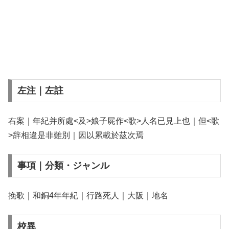
左注｜左註
右案｜年紀并所處<及>娘子屍作<歌>人名已見上也｜但<歌
>辞相違是非難別｜因以累載於茲次焉
事項｜分類・ジャンル
挽歌｜和銅4年年紀｜行路死人｜大阪｜地名
校異