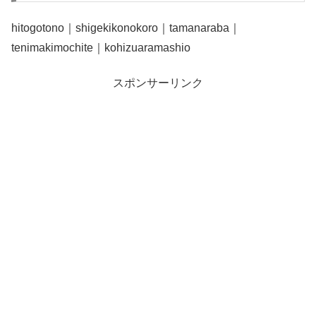
hitogotono｜shigekikonokoro｜tamanaraba｜
tenimakimochite｜kohizuaramashio
スポンサーリンク