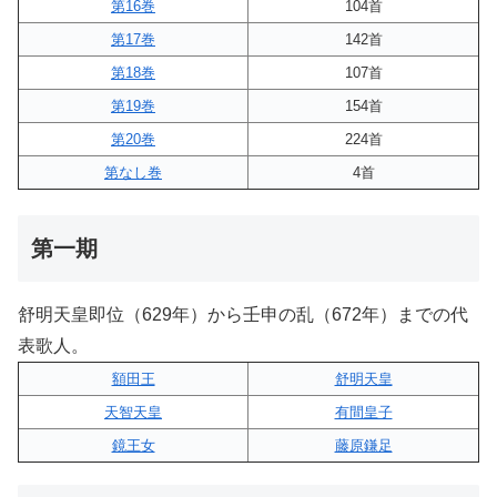
第16巻
104首
第17巻
142首
第18巻
107首
第19巻
154首
第20巻
224首
第なし巻
4首
第一期
舒明天皇即位（629年）から壬申の乱（672年）までの代
表歌人。
額田王
舒明天皇
天智天皇
有間皇子
鏡王女
藤原鎌足