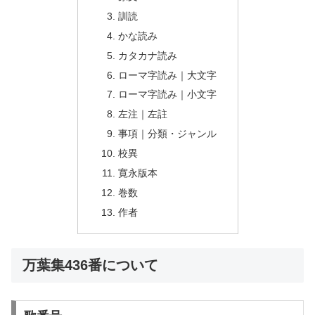
訓読
かな読み
カタカナ読み
ローマ字読み｜大文字
ローマ字読み｜小文字
左注｜左註
事項｜分類・ジャンル
校異
寛永版本
巻数
作者
万葉集436番について