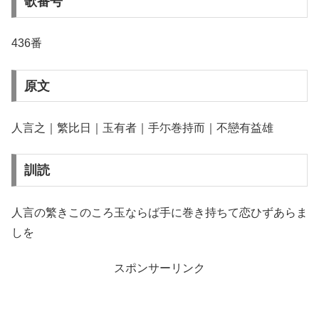
歌番号
436番
原文
人言之｜繁比日｜玉有者｜手尓巻持而｜不戀有益雄
訓読
人言の繁きこのころ玉ならば手に巻き持ちて恋ひずあらま
しを
スポンサーリンク