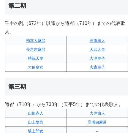
第二期
壬申の乱（672年）以降から遷都（710年）までの代表歌
人。
柿本人麻呂
高市黒人
長意吉麻呂
天武天皇
持統天皇
大津皇子
大伯皇女
志貴皇子
第三期
遷都（710年）から733年（天平5年）までの代表歌人。
山部赤人
大伴旅人
山上憶良
高橋虫麻呂
坂上郎女
–