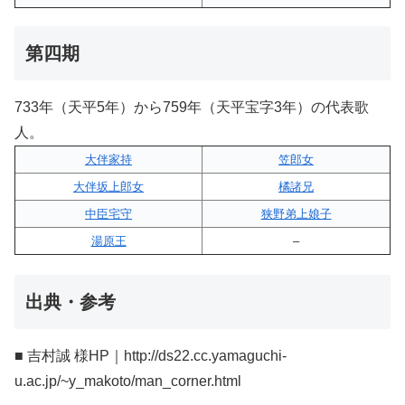
第四期
733年（天平5年）から759年（天平宝字3年）の代表歌
人。
大伴家持
笠郎女
大伴坂上郎女
橘諸兄
中臣宅守
狭野弟上娘子
湯原王
–
出典・参考
■ 吉村誠 様HP｜http://ds22.cc.yamaguchi-
u.ac.jp/~y_makoto/man_corner.html