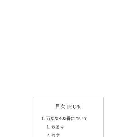
目次
万葉集402番について
歌番号
原文