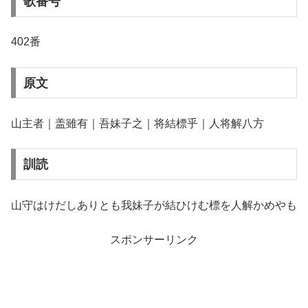
歌番号
402番
原文
山主者｜盖雖有｜吾妹子之｜将結標乎｜人将解八方
訓読
山守はけだしありとも我妹子が結ひけむ標を人解かめやも
スポンサーリンク