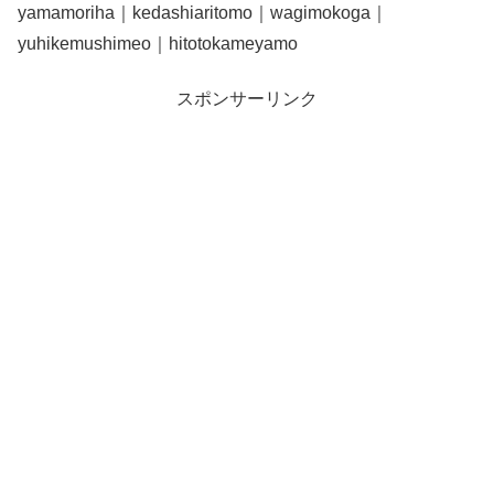
yamamoriha｜kedashiaritomo｜wagimokoga｜
yuhikemushimeo｜hitotokameyamo
スポンサーリンク