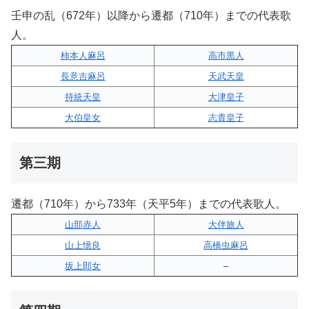
壬申の乱（672年）以降から遷都（710年）までの代表歌
人。
柿本人麻呂
高市黒人
長意吉麻呂
天武天皇
持統天皇
大津皇子
大伯皇女
志貴皇子
第三期
遷都（710年）から733年（天平5年）までの代表歌人。
山部赤人
大伴旅人
山上憶良
高橋虫麻呂
坂上郎女
–