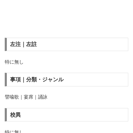
左注｜左註
特に無し
事項｜分類・ジャンル
譬喩歌｜宴席｜誦詠
校異
特に無し