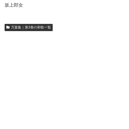
坂上郎女
万葉集｜第3巻の和歌一覧