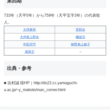
第四期
733年（天平5年）から759年（天平宝字3年）の代表歌
人。
大伴家持
笠郎女
大伴坂上郎女
橘諸兄
中臣宅守
狭野弟上娘子
湯原王
–
出典・参考
■ 吉村誠 様HP｜http://ds22.cc.yamaguchi-
u.ac.jp/~y_makoto/man_corner.html