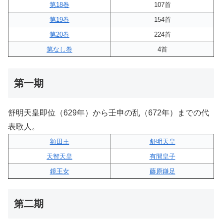
第18巻
107首
第19巻
154首
第20巻
224首
第なし巻
4首
第一期
舒明天皇即位（629年）から壬申の乱（672年）までの代
表歌人。
額田王
舒明天皇
天智天皇
有間皇子
鏡王女
藤原鎌足
第二期