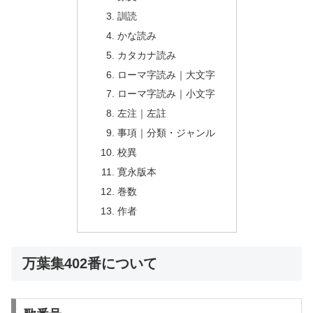
訓読
かな読み
カタカナ読み
ローマ字読み｜大文字
ローマ字読み｜小文字
左注｜左註
事項｜分類・ジャンル
校異
寛永版本
巻数
作者
万葉集402番について