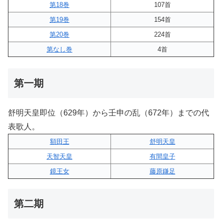
第18巻
107首
第19巻
154首
第20巻
224首
第なし巻
4首
第一期
舒明天皇即位（629年）から壬申の乱（672年）までの代
表歌人。
額田王
舒明天皇
天智天皇
有間皇子
鏡王女
藤原鎌足
第二期