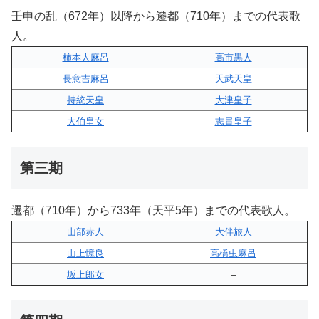
壬申の乱（672年）以降から遷都（710年）までの代表歌
人。
柿本人麻呂
高市黒人
長意吉麻呂
天武天皇
持統天皇
大津皇子
大伯皇女
志貴皇子
第三期
遷都（710年）から733年（天平5年）までの代表歌人。
山部赤人
大伴旅人
山上憶良
高橋虫麻呂
坂上郎女
–