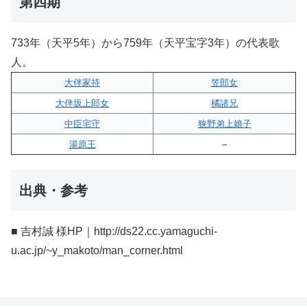
第四期
733年（天平5年）から759年（天平宝字3年）の代表歌
人。
大伴家持
笠郎女
大伴坂上郎女
橘諸兄
中臣宅守
狭野弟上娘子
湯原王
–
出典・参考
■ 吉村誠 様HP｜http://ds22.cc.yamaguchi-
u.ac.jp/~y_makoto/man_corner.html