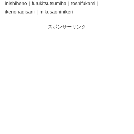
inishiheno｜furukitsutsumiha｜toshifukami｜
ikenonagisani｜mikusaohinikeri
スポンサーリンク