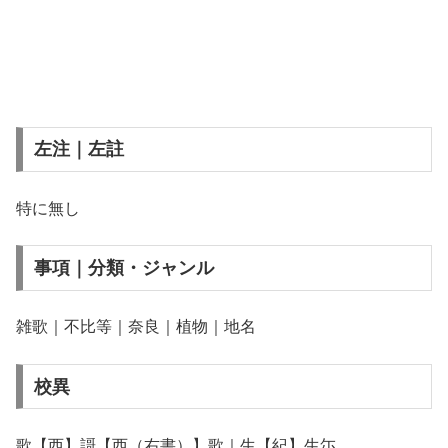
左注｜左註
特に無し
事項｜分類・ジャンル
雑歌｜不比等｜奈良｜植物｜地名
校異
歌【西】謌【西（右書）】歌｜生【紀】生尓