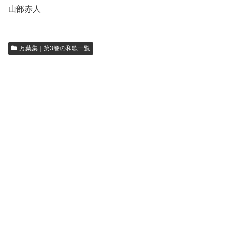
山部赤人
万葉集｜第3巻の和歌一覧