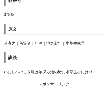
歌番号
378番
原文
昔者之｜舊堤者｜年深｜池之瀲尓｜水草生家里
訓読
いにしへの古き堤は年深み池の渚に水草生ひにけり
スポンサーリンク