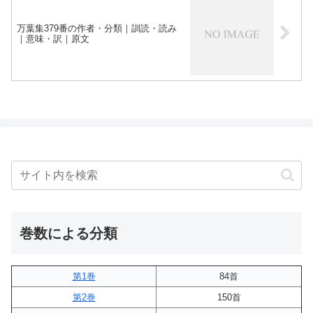
万葉集379番の作者・分類｜訓読・読み
｜意味・訳｜原文
巻数による分類
第1巻
84首
第2巻
150首