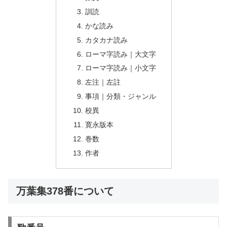
訓読
かな読み
カタカナ読み
ローマ字読み｜大文字
ローマ字読み｜小文字
左注｜左註
事項｜分類・ジャンル
校異
寛永版本
巻数
作者
万葉集378番について