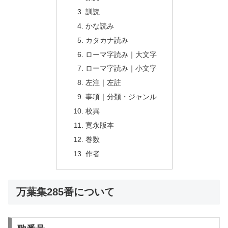
訓読
かな読み
カタカナ読み
ローマ字読み｜大文字
ローマ字読み｜小文字
左注｜左註
事項｜分類・ジャンル
校異
寛永版本
巻数
作者
万葉集285番について