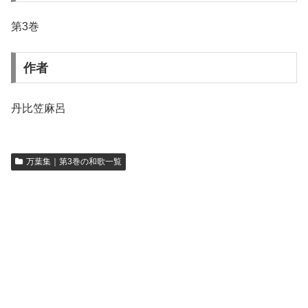
第3巻
作者
丹比笠麻呂
万葉集｜第3巻の和歌一覧