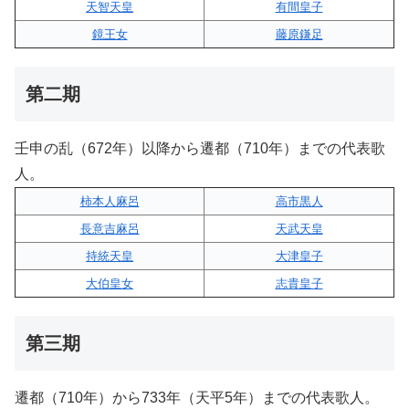
天智天皇
有間皇子
鏡王女
藤原鎌足
第二期
壬申の乱（672年）以降から遷都（710年）までの代表歌
人。
柿本人麻呂
高市黒人
長意吉麻呂
天武天皇
持統天皇
大津皇子
大伯皇女
志貴皇子
第三期
遷都（710年）から733年（天平5年）までの代表歌人。