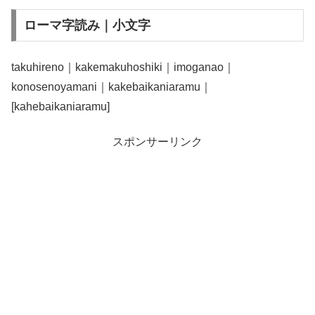
ローマ字読み｜小文字
takuhireno｜kakemakuhoshiki｜imoganao｜
konosenoyamani｜kakebaikaniaramu｜
[kahebaikaniaramu]
スポンサーリンク