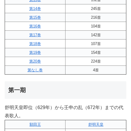
第14巻
245首
第15巻
216首
第16巻
104首
第17巻
142首
第18巻
107首
第19巻
154首
第20巻
224首
第なし巻
4首
第一期
舒明天皇即位（629年）から壬申の乱（672年）までの代
表歌人。
額田王
舒明天皇