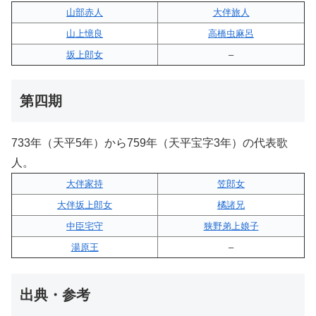
山部赤人
大伴旅人
山上憶良
高橋虫麻呂
坂上郎女
–
第四期
733年（天平5年）から759年（天平宝字3年）の代表歌
人。
大伴家持
笠郎女
大伴坂上郎女
橘諸兄
中臣宅守
狭野弟上娘子
湯原王
–
出典・参考