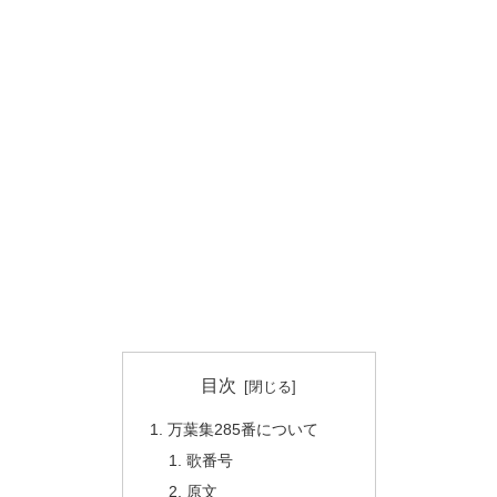
目次
万葉集285番について
歌番号
原文