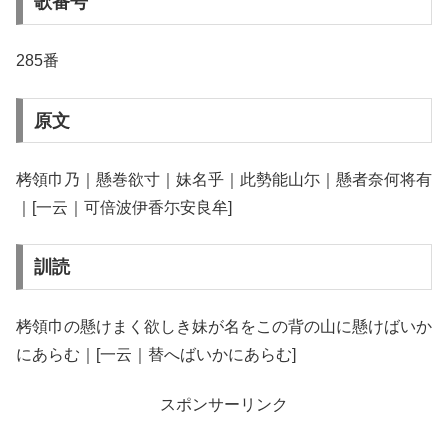
歌番号
285番
原文
栲領巾乃｜懸巻欲寸｜妹名乎｜此勢能山尓｜懸者奈何将有
｜[一云｜可倍波伊香尓安良牟]
訓読
栲領巾の懸けまく欲しき妹が名をこの背の山に懸けばいか
にあらむ｜[一云｜替へばいかにあらむ]
スポンサーリンク