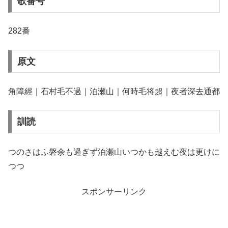
歌番号
282番
原文
角障經｜石村毛不過｜泊瀬山｜何時毛将超｜夜者深去通都
訓読
つのさはふ磐余も過ぎず泊瀬山いつかも越えむ夜は更けに
つつ
スポンサーリンク