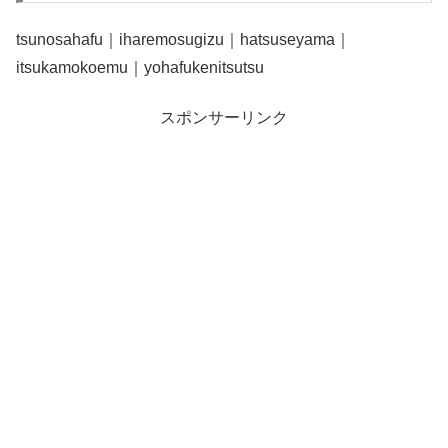
tsunosahafu｜iharemosugizu｜hatsuseyama｜
itsukamokoemu｜yohafukenitsutsu
スポンサーリンク