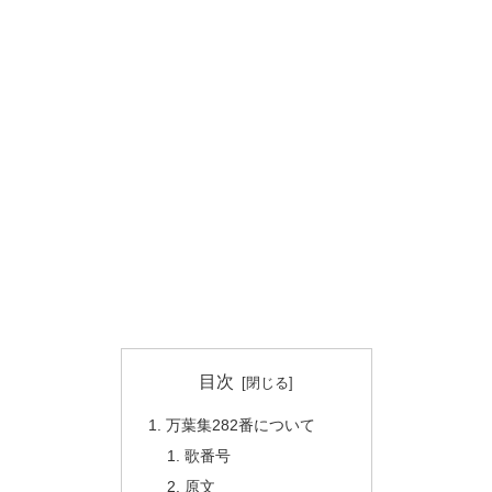
目次
万葉集282番について
歌番号
原文