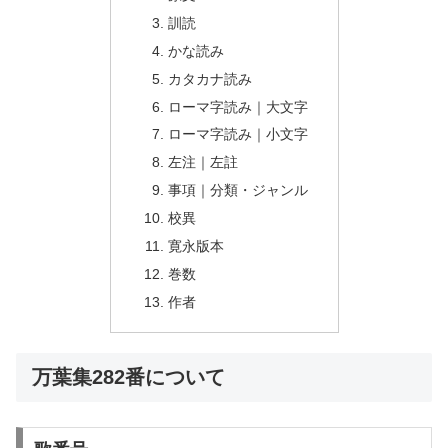
訓読
かな読み
カタカナ読み
ローマ字読み｜大文字
ローマ字読み｜小文字
左注｜左註
事項｜分類・ジャンル
校異
寛永版本
巻数
作者
万葉集282番について