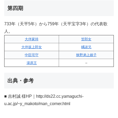
第四期
733年（天平5年）から759年（天平宝字3年）の代表歌
人。
大伴家持
笠郎女
大伴坂上郎女
橘諸兄
中臣宅守
狭野弟上娘子
湯原王
–
出典・参考
■ 吉村誠 様HP｜http://ds22.cc.yamaguchi-
u.ac.jp/~y_makoto/man_corner.html