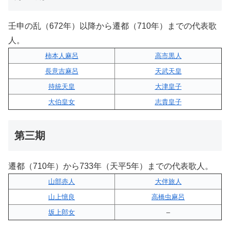
壬申の乱（672年）以降から遷都（710年）までの代表歌
人。
柿本人麻呂
高市黒人
長意吉麻呂
天武天皇
持統天皇
大津皇子
大伯皇女
志貴皇子
第三期
遷都（710年）から733年（天平5年）までの代表歌人。
山部赤人
大伴旅人
山上憶良
高橋虫麻呂
坂上郎女
–