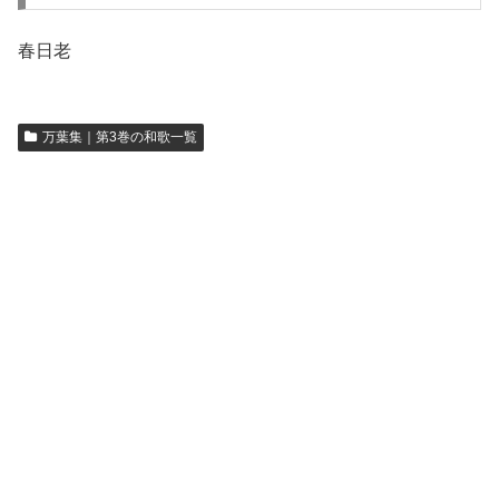
春日老
万葉集｜第3巻の和歌一覧