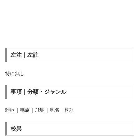
左注｜左註
特に無し
事項｜分類・ジャンル
雑歌｜羈旅｜飛鳥｜地名｜枕詞
校異