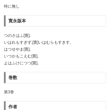
特に無し
寛永版本
つのさはふ[寛],
いはれもすぎず,[寛]いはむらもすきす,
はつせやま[寛],
いつかもこえむ[寛],
よはふけにつつ[寛],
巻数
第3巻
作者