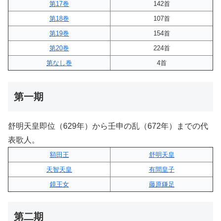
第17巻
142首
第18巻
107首
第19巻
154首
第20巻
224首
第なし巻
4首
第一期
舒明天皇即位（629年）から壬申の乱（672年）までの代
表歌人。
額田王
舒明天皇
天智天皇
有間皇子
鏡王女
藤原鎌足
第二期