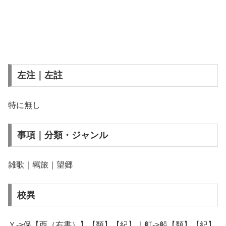
左注｜左註
特に無し
事項｜分類・ジャンル
雑歌｜羈旅｜望郷
校異
Ｙ->保【西（右書）】【類】【紀】｜舡->船【類】【紀】