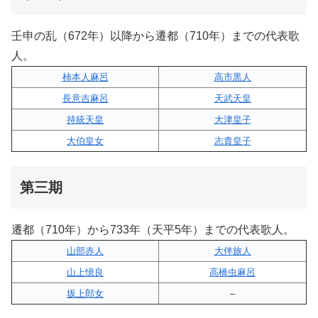
壬申の乱（672年）以降から遷都（710年）までの代表歌
人。
柿本人麻呂
高市黒人
長意吉麻呂
天武天皇
持統天皇
大津皇子
大伯皇女
志貴皇子
第三期
遷都（710年）から733年（天平5年）までの代表歌人。
山部赤人
大伴旅人
山上憶良
高橋虫麻呂
坂上郎女
–