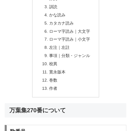
訓読
かな読み
カタカナ読み
ローマ字読み｜大文字
ローマ字読み｜小文字
左注｜左註
事項｜分類・ジャンル
校異
寛永版本
巻数
作者
万葉集270番について