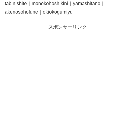
tabinishite｜monokohoshikini｜yamashitano｜
akenosohofune｜okiokogumiyu
スポンサーリンク