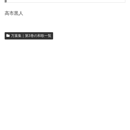
高市黒人
万葉集｜第3巻の和歌一覧