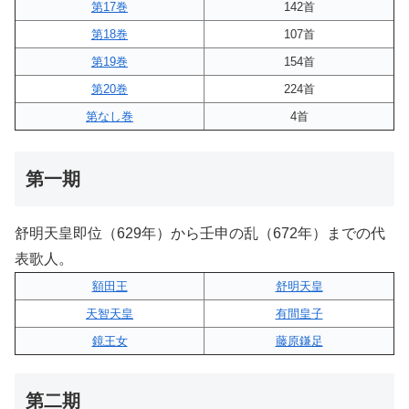
第17巻
142首
第18巻
107首
第19巻
154首
第20巻
224首
第なし巻
4首
第一期
舒明天皇即位（629年）から壬申の乱（672年）までの代
表歌人。
額田王
舒明天皇
天智天皇
有間皇子
鏡王女
藤原鎌足
第二期