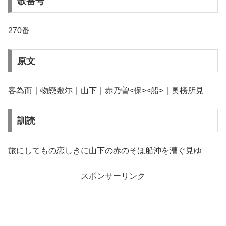
歌番号
270番
原文
客為而｜物戀敷尓｜山下｜赤乃曽<保><船>｜奥榜所見
訓読
旅にしてもの恋しきに山下の赤のそほ船沖を漕ぐ見ゆ
スポンサーリンク