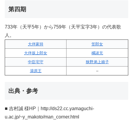
第四期
733年（天平5年）から759年（天平宝字3年）の代表歌
人。
大伴家持
笠郎女
大伴坂上郎女
橘諸兄
中臣宅守
狭野弟上娘子
湯原王
–
出典・参考
■ 吉村誠 様HP｜http://ds22.cc.yamaguchi-
u.ac.jp/~y_makoto/man_corner.html