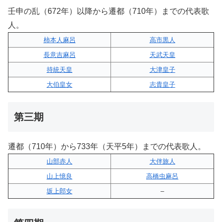
壬申の乱（672年）以降から遷都（710年）までの代表歌
人。
柿本人麻呂
高市黒人
長意吉麻呂
天武天皇
持統天皇
大津皇子
大伯皇女
志貴皇子
第三期
遷都（710年）から733年（天平5年）までの代表歌人。
山部赤人
大伴旅人
山上憶良
高橋虫麻呂
坂上郎女
–