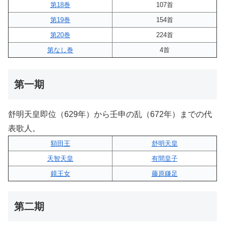
第18巻
107首
第19巻
154首
第20巻
224首
第なし巻
4首
第一期
舒明天皇即位（629年）から壬申の乱（672年）までの代
表歌人。
額田王
舒明天皇
天智天皇
有間皇子
鏡王女
藤原鎌足
第二期