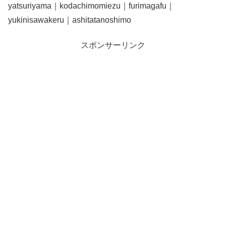
yatsuriyama｜kodachimomiezu｜furimagafu｜
yukinisawakeru｜ashitatanoshimo
スポンサーリンク