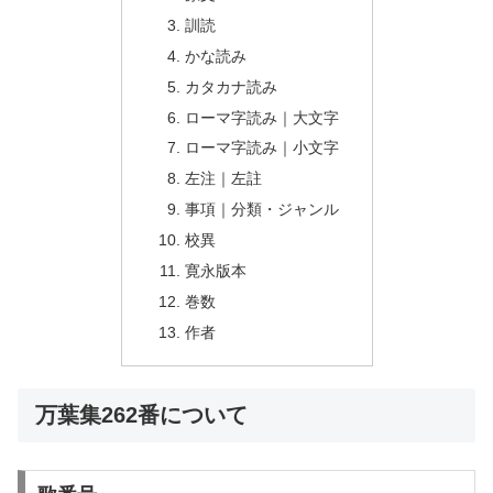
訓読
かな読み
カタカナ読み
ローマ字読み｜大文字
ローマ字読み｜小文字
左注｜左註
事項｜分類・ジャンル
校異
寛永版本
巻数
作者
万葉集262番について