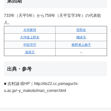
第四期
733年（天平5年）から759年（天平宝字3年）の代表歌
人。
大伴家持
笠郎女
大伴坂上郎女
橘諸兄
中臣宅守
狭野弟上娘子
湯原王
–
出典・参考
■ 吉村誠 様HP｜http://ds22.cc.yamaguchi-
u.ac.jp/~y_makoto/man_corner.html