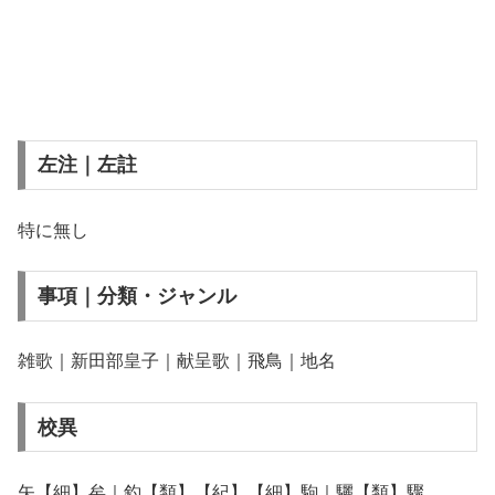
左注｜左註
特に無し
事項｜分類・ジャンル
雑歌｜新田部皇子｜献呈歌｜飛鳥｜地名
校異
矢【細】矣｜釣【類】【紀】【細】駒｜驪【類】驟