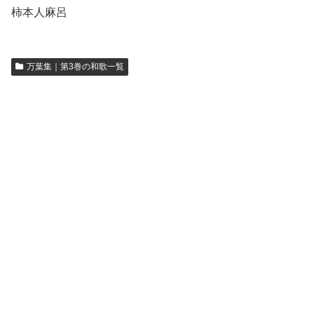
柿本人麻呂
万葉集｜第3巻の和歌一覧