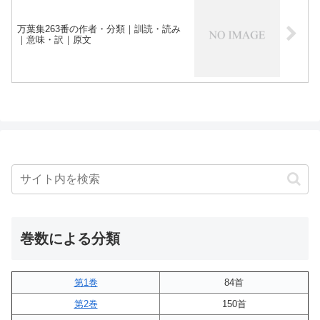
万葉集263番の作者・分類｜訓読・読み
｜意味・訳｜原文
巻数による分類
第1巻
84首
第2巻
150首