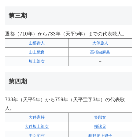
第三期
遷都（710年）から733年（天平5年）までの代表歌人。
山部赤人
大伴旅人
山上憶良
高橋虫麻呂
坂上郎女
–
第四期
733年（天平5年）から759年（天平宝字3年）の代表歌
人。
大伴家持
笠郎女
大伴坂上郎女
橘諸兄
中臣宅守
狭野弟上娘子