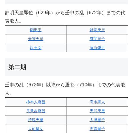
舒明天皇即位（629年）から壬申の乱（672年）までの代
表歌人。
額田王
舒明天皇
天智天皇
有間皇子
鏡王女
藤原鎌足
第二期
壬申の乱（672年）以降から遷都（710年）までの代表歌
人。
柿本人麻呂
高市黒人
長意吉麻呂
天武天皇
持統天皇
大津皇子
大伯皇女
志貴皇子