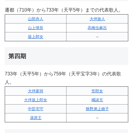
遷都（710年）から733年（天平5年）までの代表歌人。
山部赤人
大伴旅人
山上憶良
高橋虫麻呂
坂上郎女
–
第四期
733年（天平5年）から759年（天平宝字3年）の代表歌
人。
大伴家持
笠郎女
大伴坂上郎女
橘諸兄
中臣宅守
狭野弟上娘子
湯原王
–