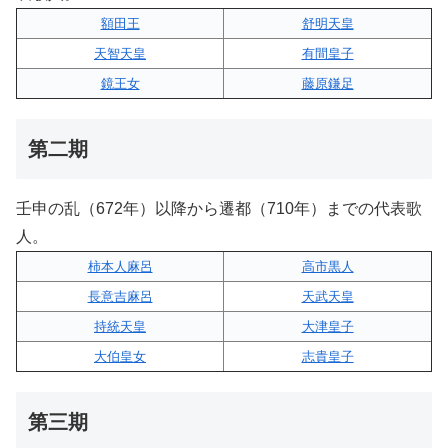
額田王
舒明天皇
天智天皇
有間皇子
鏡王女
藤原鎌足
第二期
壬申の乱（672年）以降から遷都（710年）までの代表歌
人。
柿本人麻呂
高市黒人
長意吉麻呂
天武天皇
持統天皇
大津皇子
大伯皇女
志貴皇子
第三期