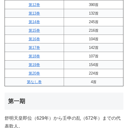
第12巻
390首
第13巻
132首
第14巻
245首
第15巻
216首
第16巻
104首
第17巻
142首
第18巻
107首
第19巻
154首
第20巻
224首
第なし巻
4首
第一期
舒明天皇即位（629年）から壬申の乱（672年）までの代
表歌人。