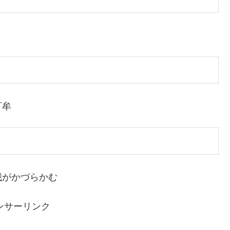
可牟
我がかづらかむ
ンサーリンク