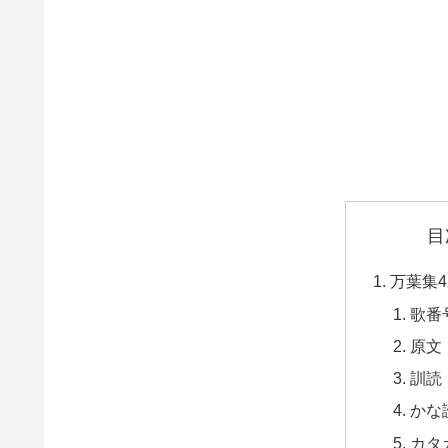
目
万葉集4
歌番
原文
訓読
かな
カタ