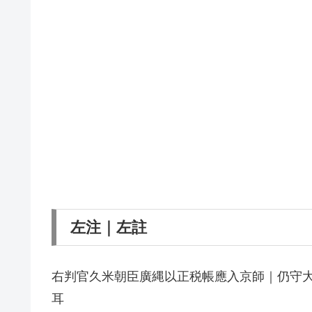
左注｜左註
右判官久米朝臣廣縄以正税帳應入京師｜仍守
耳