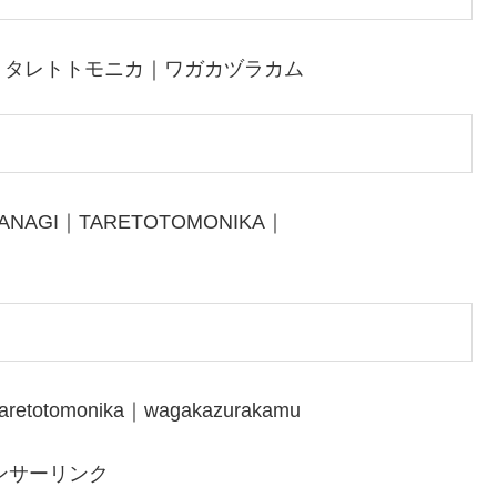
｜タレトトモニカ｜ワガカヅラカム
YANAGI｜TARETOTOMONIKA｜
taretotomonika｜wagakazurakamu
ンサーリンク