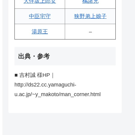
大伴坂上郎女
橘諸兄
中臣宅守
狭野弟上娘子
湯原王
–
出典・参考
■ 吉村誠 様HP｜
http://ds22.cc.yamaguchi-
u.ac.jp/~y_makoto/man_corner.html