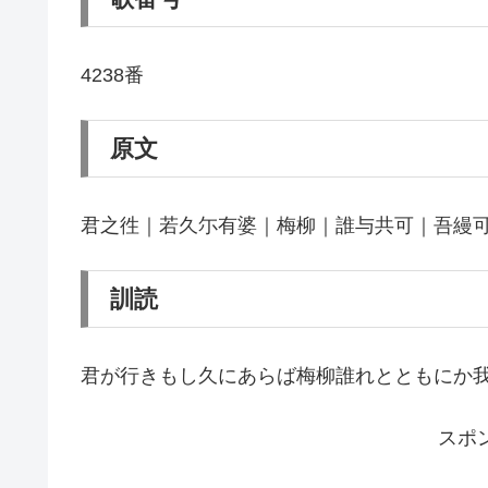
4238番
原文
君之徃｜若久尓有婆｜梅柳｜誰与共可｜吾縵
訓読
君が行きもし久にあらば梅柳誰れとともにか
スポ