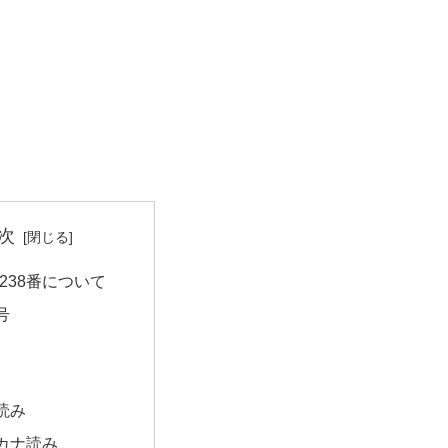
次
238番について
号
読み
カナ読み