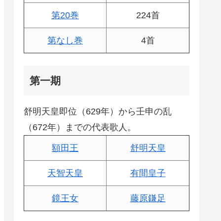
第20巻
224首
第なし巻
4首
第一期
舒明天皇即位（629年）から壬申の乱
（672年）までの代表歌人。
額田王
舒明天皇
天智天皇
有間皇子
鏡王女
藤原鎌足