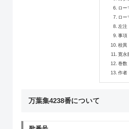
ロー
ロー
左注
事項
校異
寛永
巻数
作者
万葉集4238番について
歌番号