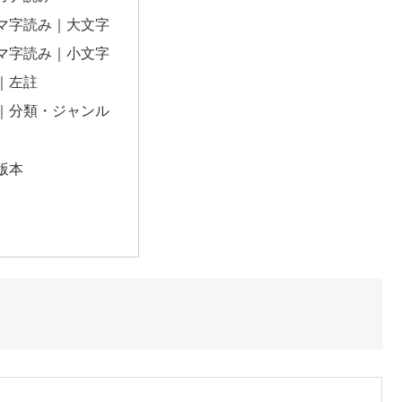
マ字読み｜大文字
マ字読み｜小文字
｜左註
｜分類・ジャンル
版本