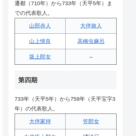
遷都（710年）から733年（天平5年）ま
での代表歌人。
山部赤人
大伴旅人
山上憶良
高橋虫麻呂
坂上郎女
–
第四期
733年（天平5年）から759年（天平宝字3
年）の代表歌人。
大伴家持
笠郎女