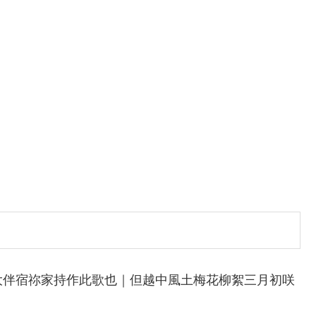
大伴宿祢家持作此歌也｜但越中風土梅花柳絮三月初咲