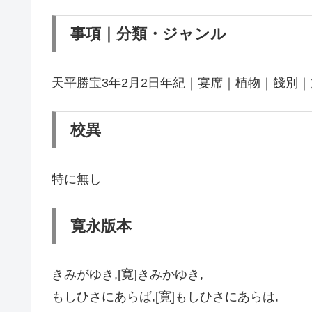
事項｜分類・ジャンル
天平勝宝3年2月2日年紀｜宴席｜植物｜餞別
校異
特に無し
寛永版本
きみがゆき,[寛]きみかゆき,
もしひさにあらば,[寛]もしひさにあらは,