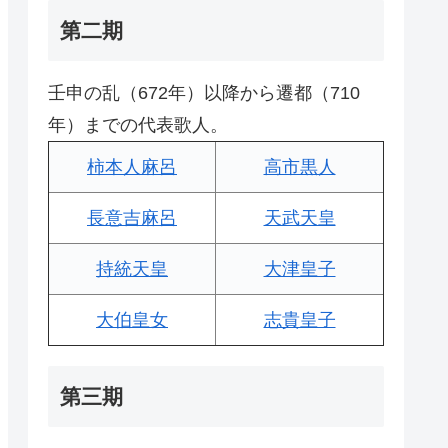
第二期
壬申の乱（672年）以降から遷都（710
年）までの代表歌人。
柿本人麻呂
高市黒人
長意吉麻呂
天武天皇
持統天皇
大津皇子
大伯皇女
志貴皇子
第三期