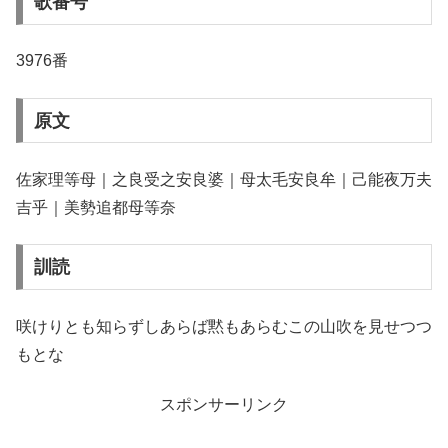
歌番号
3976番
原文
佐家理等母｜之良受之安良婆｜母太毛安良牟｜己能夜万夫
吉乎｜美勢追都母等奈
訓読
咲けりとも知らずしあらば黙もあらむこの山吹を見せつつ
もとな
スポンサーリンク