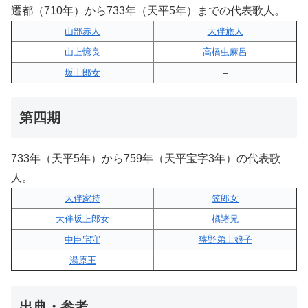
遷都（710年）から733年（天平5年）までの代表歌人。
山部赤人
大伴旅人
山上憶良
高橋虫麻呂
坂上郎女
–
第四期
733年（天平5年）から759年（天平宝字3年）の代表歌
人。
大伴家持
笠郎女
大伴坂上郎女
橘諸兄
中臣宅守
狭野弟上娘子
湯原王
–
出典・参考