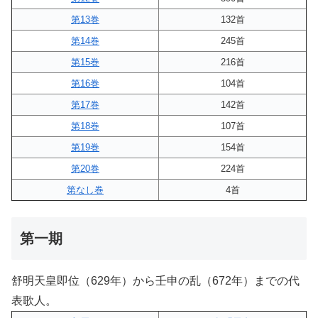
第13巻
132首
第14巻
245首
第15巻
216首
第16巻
104首
第17巻
142首
第18巻
107首
第19巻
154首
第20巻
224首
第なし巻
4首
第一期
舒明天皇即位（629年）から壬申の乱（672年）までの代
表歌人。