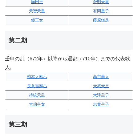
額田王
舒明天皇
天智天皇
有間皇子
鏡王女
藤原鎌足
第二期
壬申の乱（672年）以降から遷都（710年）までの代表歌
人。
柿本人麻呂
高市黒人
長意吉麻呂
天武天皇
持統天皇
大津皇子
大伯皇女
志貴皇子
第三期