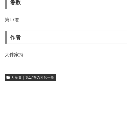
巻数
第17巻
作者
大伴家持
万葉集｜第17巻の和歌一覧