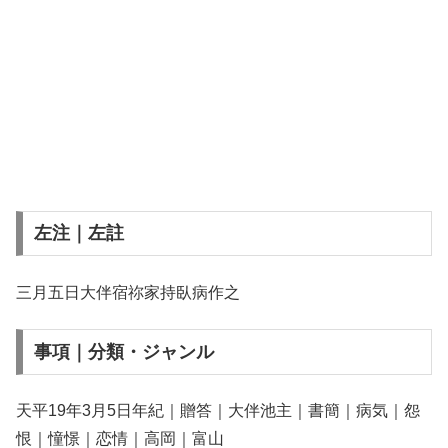
左注｜左註
三月五日大伴宿祢家持臥病作之
事項｜分類・ジャンル
天平19年3月5日年紀｜贈答｜大伴池主｜書簡｜病気｜怨
恨｜憧憬｜恋情｜高岡｜富山