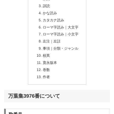
訓読
かな読み
カタカナ読み
ローマ字読み｜大文字
ローマ字読み｜小文字
左注｜左註
事項｜分類・ジャンル
校異
寛永版本
巻数
作者
万葉集3976番について