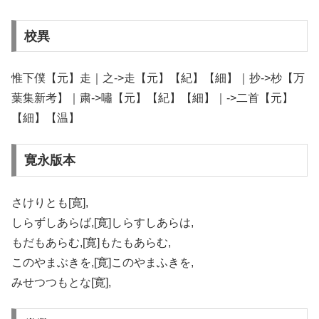
校異
惟下僕【元】走｜之->走【元】【紀】【細】｜抄->杪【万
葉集新考】｜粛->嘯【元】【紀】【細】｜->二首【元】
【細】【温】
寛永版本
さけりとも[寛],
しらずしあらば,[寛]しらすしあらは,
もだもあらむ,[寛]もたもあらむ,
このやまぶきを,[寛]このやまふきを,
みせつつもとな[寛],