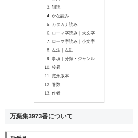
訓読
かな読み
カタカナ読み
ローマ字読み｜大文字
ローマ字読み｜小文字
左注｜左註
事項｜分類・ジャンル
校異
寛永版本
巻数
作者
万葉集3973番について