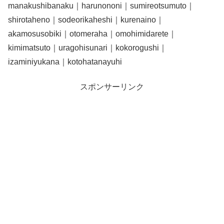
manakushibanaku｜harunononi｜sumireotsumuto｜
shirotaheno｜sodeorikaheshi｜kurenaino｜
akamosusobiki｜otomeraha｜omohimidarete｜
kimimatsuto｜uragohisunari｜kokorogushi｜
izaminiyukana｜kotohatanayuhi
スポンサーリンク