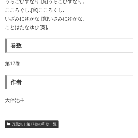
うらごひすなり,[寛]うらこひすなり,
こころぐし,[寛]こころくし,
いざみにゆかな,[寛]いさみにゆかな,
ことはたなゆひ[寛],
巻数
第17巻
作者
大伴池主
万葉集｜第17巻の和歌一覧