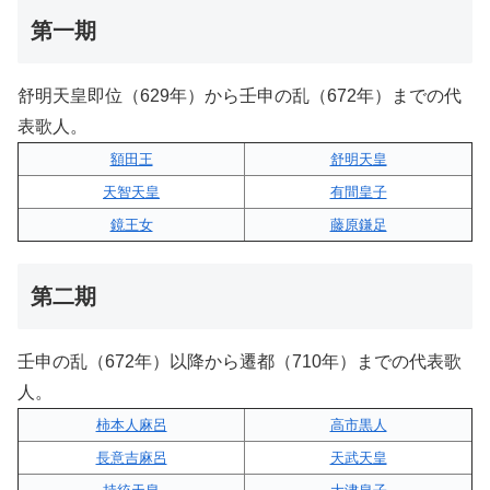
第一期
舒明天皇即位（629年）から壬申の乱（672年）までの代
表歌人。
額田王
舒明天皇
天智天皇
有間皇子
鏡王女
藤原鎌足
第二期
壬申の乱（672年）以降から遷都（710年）までの代表歌
人。
柿本人麻呂
高市黒人
長意吉麻呂
天武天皇