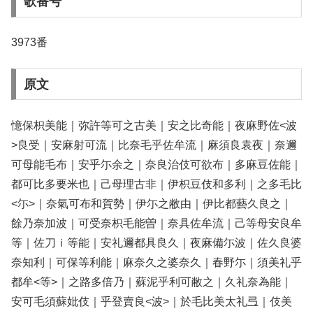
歌番号
3973番
原文
憶保枳美能｜弥許等可之古美｜安之比奇能｜夜麻野佐<波
>良受｜安麻射可流｜比奈毛乎佐牟流｜麻須良袁夜｜奈邇
可母能毛布｜安乎尓余之｜奈良治伎可欲布｜多麻豆佐能｜
都可比多要米也｜己母理古非｜伊枳豆伎和多利｜之多毛比
<尓>｜奈氣可布和賀勢｜伊尓之敝由｜伊比都藝久良之｜
餘乃奈加波｜可受奈枳毛能曽｜奈具佐牟流｜己等母安良牟
等｜佐刀ｉ等能｜安礼邇都具良久｜夜麻備尓波｜佐久良婆
奈知利｜可保等利能｜麻奈久之婆奈久｜春野尓｜須美礼乎
都牟<等>｜之路多倍乃｜蘇泥乎利可敝之｜久礼奈為能｜
安可毛須蘇妣伎｜乎登賣良<波>｜於毛比美太礼弖｜伎美