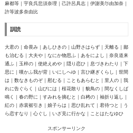
麻都等｜宇良呉悲須奈理｜己許呂具志｜伊謝美尓由加奈｜
許等波多奈由比
訓読
大君の｜命畏み｜あしひきの｜山野さはらず｜天離る｜鄙
も治むる｜大夫や｜なにか物思ふ｜あをによし｜奈良道来
通ふ｜玉梓の｜使絶えめや｜隠り恋ひ｜息づきわたり｜下
思に｜嘆かふ我が背｜いにしへゆ｜言ひ継ぎくらし｜世間
は｜数なきものぞ｜慰むる｜こともあらむと｜里人の｜我
れに告ぐらく｜山びには｜桜花散り｜貌鳥の｜間なくしば
鳴く｜春の野に｜すみれを摘むと｜白栲の｜袖折り返し｜
紅の｜赤裳裾引き｜娘子らは｜思ひ乱れて｜君待つと｜う
ら恋すなり｜心ぐし｜いざ見に行かな｜ことはたなゆひ
スポンサーリンク