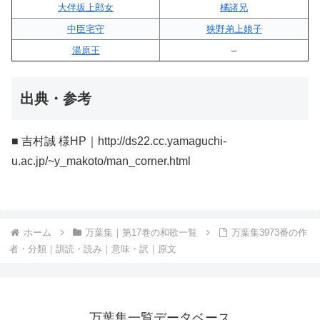
大伴坂上郎女
橘諸兄
中臣宅守
狭野弟上娘子
湯原王
–
出典・参考
■ 吉村誠 様HP｜http://ds22.cc.yamaguchi-
u.ac.jp/~y_makoto/man_corner.html
ホーム
万葉集｜第17巻の和歌一覧
万葉集3973番の作
者・分類｜訓読・読み｜意味・訳｜原文
万葉集一覧データベース