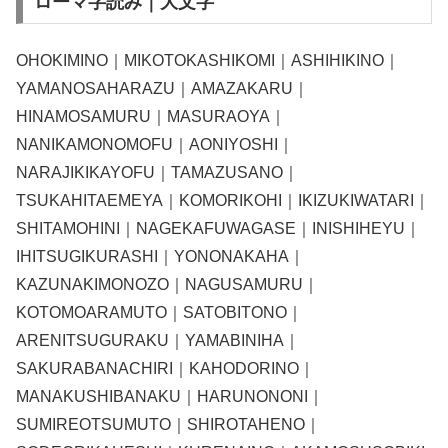
ローマ字読み｜大文字
OHOKIMINO｜MIKOTOKASHIKOMI｜ASHIHIKINO｜
YAMANOSAHARAZU｜AMAZAKARU｜
HINAMOSAMURU｜MASURAOYA｜
NANIKAMONOMOFU｜AONIYOSHI｜
NARAJIKIKAYOFU｜TAMAZUSANO｜
TSUKAHITAEMEYA｜KOMORIKOHI｜IKIZUKIWATARI｜
SHITAMOHINI｜NAGEKAFUWAGASE｜INISHIHEYU｜
IHITSUGIKURASHI｜YONONAKAHA｜
KAZUNAKIMONOZO｜NAGUSAMURU｜
KOTOMOARAMUTO｜SATOBITONO｜
ARENITSUGURAKU｜YAMABINIHA｜
SAKURABANACHIRI｜KAHODORINO｜
MANAKUSHIBANAKU｜HARUNONONI｜
SUMIREOTSUMUTO｜SHIROTAHENO｜