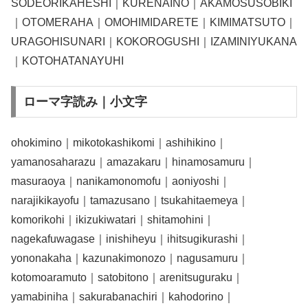
SODEORIKAHESHI｜KURENAINO｜AKAMOSUSOBIKI
｜OTOMERAHA｜OMOHIMIDARETE｜KIMIMATSUTO｜
URAGOHISUNARI｜KOKOROGUSHI｜IZAMINIYUKANA
｜KOTOHATANAYUHI
ローマ字読み｜小文字
ohokimino｜mikotokashikomi｜ashihikino｜
yamanosaharazu｜amazakaru｜hinamosamuru｜
masuraoya｜nanikamonomofu｜aoniyoshi｜
narajikikayofu｜tamazusano｜tsukahitaemeya｜
komorikohi｜ikizukiwatari｜shitamohini｜
nagekafuwagase｜inishiheyu｜ihitsugikurashi｜
yononakaha｜kazunakimonozo｜nagusamuru｜
kotomoaramuto｜satobitono｜arenitsuguraku｜
yamabiniha｜sakurabanachiri｜kahodorino｜