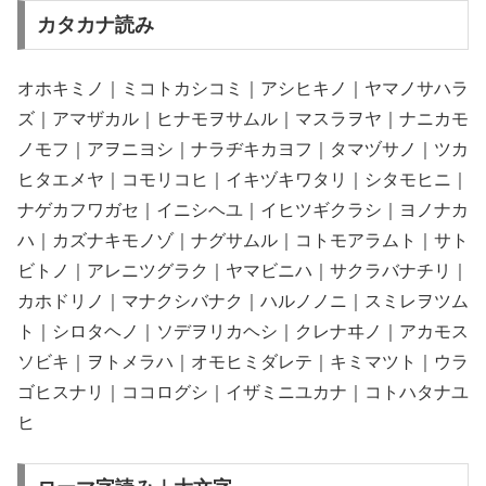
カタカナ読み
オホキミノ｜ミコトカシコミ｜アシヒキノ｜ヤマノサハラ
ズ｜アマザカル｜ヒナモヲサムル｜マスラヲヤ｜ナニカモ
ノモフ｜アヲニヨシ｜ナラヂキカヨフ｜タマヅサノ｜ツカ
ヒタエメヤ｜コモリコヒ｜イキヅキワタリ｜シタモヒニ｜
ナゲカフワガセ｜イニシヘユ｜イヒツギクラシ｜ヨノナカ
ハ｜カズナキモノゾ｜ナグサムル｜コトモアラムト｜サト
ビトノ｜アレニツグラク｜ヤマビニハ｜サクラバナチリ｜
カホドリノ｜マナクシバナク｜ハルノノニ｜スミレヲツム
ト｜シロタヘノ｜ソデヲリカヘシ｜クレナヰノ｜アカモス
ソビキ｜ヲトメラハ｜オモヒミダレテ｜キミマツト｜ウラ
ゴヒスナリ｜ココログシ｜イザミニユカナ｜コトハタナユ
ヒ