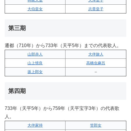
持統天皇
大津皇子
大伯皇女
志貴皇子
第三期
遷都（710年）から733年（天平5年）までの代表歌人。
山部赤人
大伴旅人
山上憶良
高橋虫麻呂
坂上郎女
–
第四期
733年（天平5年）から759年（天平宝字3年）の代表歌
人。
大伴家持
笠郎女