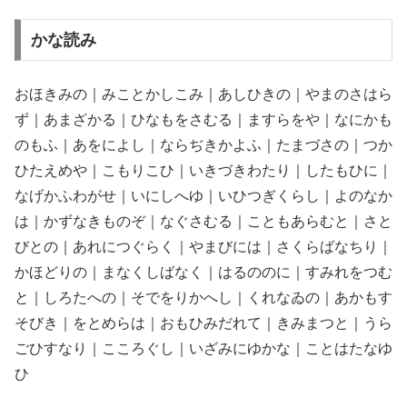
かな読み
おほきみの｜みことかしこみ｜あしひきの｜やまのさはら
ず｜あまざかる｜ひなもをさむる｜ますらをや｜なにかも
のもふ｜あをによし｜ならぢきかよふ｜たまづさの｜つか
ひたえめや｜こもりこひ｜いきづきわたり｜したもひに｜
なげかふわがせ｜いにしへゆ｜いひつぎくらし｜よのなか
は｜かずなきものぞ｜なぐさむる｜こともあらむと｜さと
びとの｜あれにつぐらく｜やまびには｜さくらばなちり｜
かほどりの｜まなくしばなく｜はるののに｜すみれをつむ
と｜しろたへの｜そでをりかへし｜くれなゐの｜あかもす
そびき｜をとめらは｜おもひみだれて｜きみまつと｜うら
ごひすなり｜こころぐし｜いざみにゆかな｜ことはたなゆ
ひ