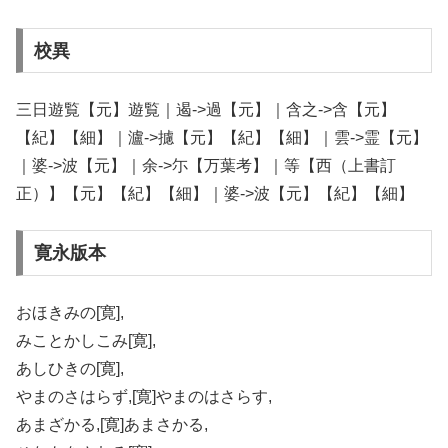
校異
三日遊覧【元】遊覧｜遏->過【元】｜含之->含【元】
【紀】【細】｜瀘->攄【元】【紀】【細】｜雲->霊【元】
｜婆->波【元】｜余->尓【万葉考】｜等【西（上書訂
正）】【元】【紀】【細】｜婆->波【元】【紀】【細】
寛永版本
おほきみの[寛],
みことかしこみ[寛],
あしひきの[寛],
やまのさはらず,[寛]やまのはさらす,
あまざかる,[寛]あまさかる,