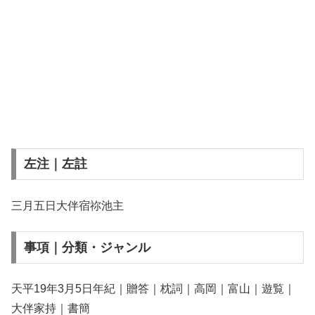
左注｜左註
三月五日大伴宿祢池主
事項｜分類・ジャンル
天平19年3月5日年紀｜贈答｜枕詞｜高岡｜富山｜遊覧｜
大伴家持｜書簡