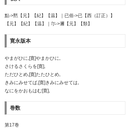
點->黙【元】【紀】【温】｜已俗->已【西（訂正）】
【元】【紀】【温】｜尓->邇【元】【類】
寛永版本
やまがひに,[寛]やまかひに,
さけるさくらを[寛],
ただひとめ,[寛]たたひとめ,
きみにみせてば,[寛]きみにみせては,
なにをかおもはむ[寛],
巻数
第17巻