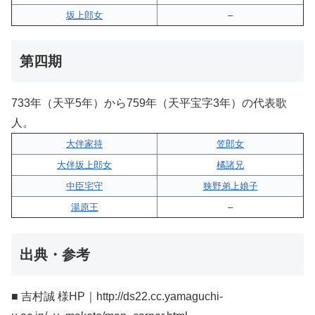
坂上郎女
–
第四期
733年（天平5年）から759年（天平宝字3年）の代表歌
人。
大伴家持
笠郎女
大伴坂上郎女
橘諸兄
中臣宅守
狭野弟上娘子
湯原王
–
出典・参考
■ 吉村誠 様HP｜http://ds22.cc.yamaguchi-