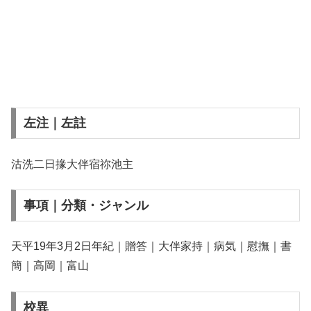
左注｜左註
沽洗二日掾大伴宿祢池主
事項｜分類・ジャンル
天平19年3月2日年紀｜贈答｜大伴家持｜病気｜慰撫｜書
簡｜高岡｜富山
校異