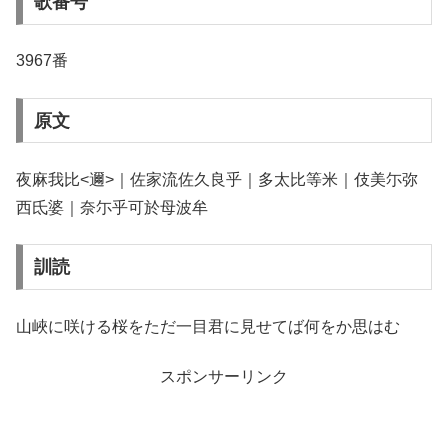
歌番号
3967番
原文
夜麻我比<邇>｜佐家流佐久良乎｜多太比等米｜伎美尓弥
西氐婆｜奈尓乎可於母波牟
訓読
山峽に咲ける桜をただ一目君に見せてば何をか思はむ
スポンサーリンク