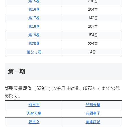
第15巻
216首
第16巻
104首
第17巻
142首
第18巻
107首
第19巻
154首
第20巻
224首
第なし巻
4首
第一期
舒明天皇即位（629年）から壬申の乱（672年）までの代
表歌人。
額田王
舒明天皇
天智天皇
有間皇子
鏡王女
藤原鎌足