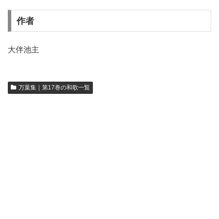
作者
大伴池主
万葉集｜第17巻の和歌一覧