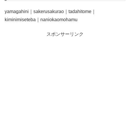
yamagahini｜sakerusakurao｜tadahitome｜
kiminimiseteba｜naniokaomohamu
スポンサーリンク