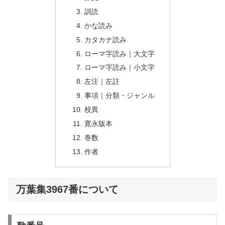
訓読
かな読み
カタカナ読み
ローマ字読み｜大文字
ローマ字読み｜小文字
左注｜左註
事項｜分類・ジャンル
校異
寛永版本
巻数
作者
万葉集3967番について