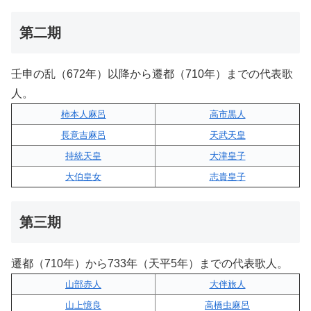
第二期
壬申の乱（672年）以降から遷都（710年）までの代表歌
人。
柿本人麻呂
高市黒人
長意吉麻呂
天武天皇
持統天皇
大津皇子
大伯皇女
志貴皇子
第三期
遷都（710年）から733年（天平5年）までの代表歌人。
山部赤人
大伴旅人
山上憶良
高橋虫麻呂