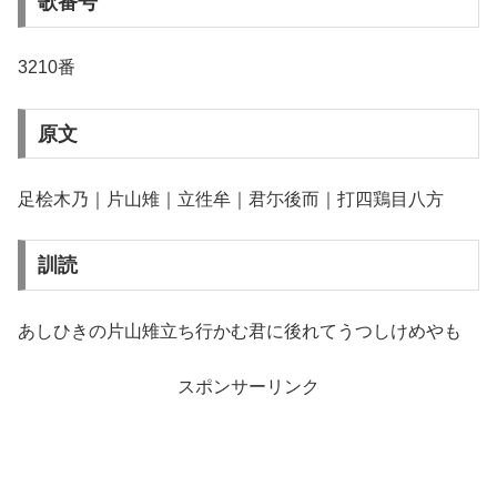
歌番号
3210番
原文
足桧木乃｜片山雉｜立徃牟｜君尓後而｜打四鶏目八方
訓読
あしひきの片山雉立ち行かむ君に後れてうつしけめやも
スポンサーリンク