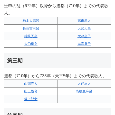
壬申の乱（672年）以降から遷都（710年）までの代表歌
人。
柿本人麻呂
高市黒人
長意吉麻呂
天武天皇
持統天皇
大津皇子
大伯皇女
志貴皇子
第三期
遷都（710年）から733年（天平5年）までの代表歌人。
山部赤人
大伴旅人
山上憶良
高橋虫麻呂
坂上郎女
–