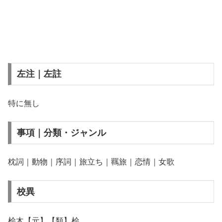
左注｜左註
特に無し
事項｜分類・ジャンル
枕詞｜動物｜序詞｜旅立ち｜羈旅｜恋情｜女歌
校異
桧木【元】【類】桧