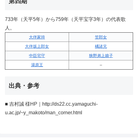
第四期
733年（天平5年）から759年（天平宝字3年）の代表歌
人。
大伴家持
笠郎女
大伴坂上郎女
橘諸兄
中臣宅守
狭野弟上娘子
湯原王
–
出典・参考
■ 吉村誠 様HP｜http://ds22.cc.yamaguchi-
u.ac.jp/~y_makoto/man_corner.html