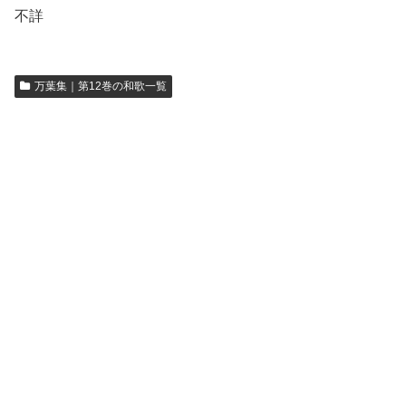
不詳
万葉集｜第12巻の和歌一覧