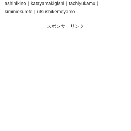
ashihikino｜katayamakigishi｜tachiyukamu｜
kiminiokurete｜utsushikemeyamo
スポンサーリンク