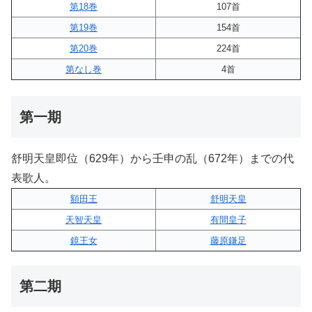
第18巻
107首
第19巻
154首
第20巻
224首
第なし巻
4首
第一期
舒明天皇即位（629年）から壬申の乱（672年）までの代
表歌人。
額田王
舒明天皇
天智天皇
有間皇子
鏡王女
藤原鎌足
第二期