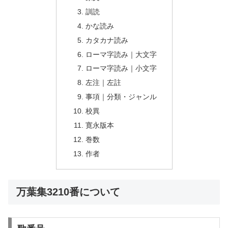
訓読
かな読み
カタカナ読み
ローマ字読み｜大文字
ローマ字読み｜小文字
左注｜左註
事項｜分類・ジャンル
校異
寛永版本
巻数
作者
万葉集3210番について