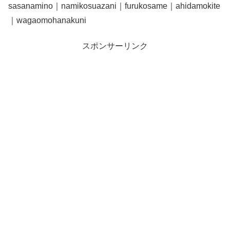
sasanamino｜namikosuazani｜furukosame｜ahidamokite
｜wagaomohanakuni
スポンサーリンク