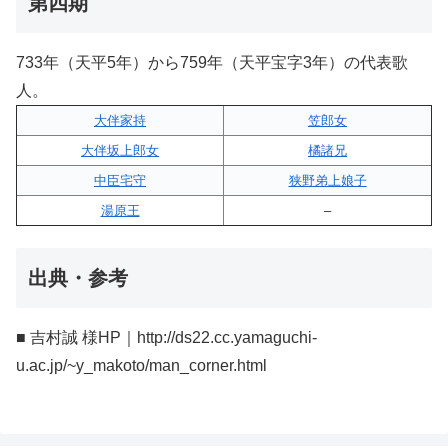
第四期
733年（天平5年）から759年（天平宝字3年）の代表歌
人。
大伴家持
笠郎女
大伴坂上郎女
橘諸兄
中臣宅守
狭野弟上娘子
湯原王
–
出典・参考
■ 吉村誠 様HP｜http://ds22.cc.yamaguchi-
u.ac.jp/~y_makoto/man_corner.html