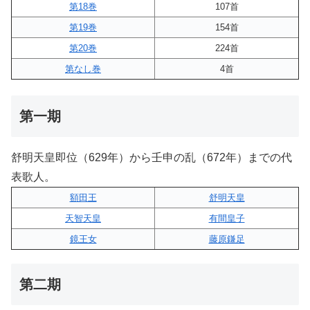
第18巻
107首
第19巻
154首
第20巻
224首
第なし巻
4首
第一期
舒明天皇即位（629年）から壬申の乱（672年）までの代
表歌人。
額田王
舒明天皇
天智天皇
有間皇子
鏡王女
藤原鎌足
第二期