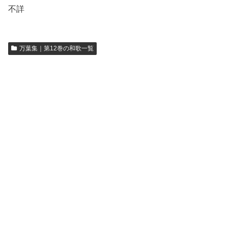
不詳
万葉集｜第12巻の和歌一覧