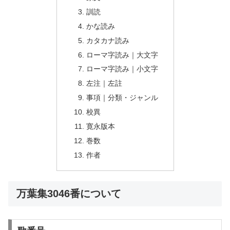
訓読
かな読み
カタカナ読み
ローマ字読み｜大文字
ローマ字読み｜小文字
左注｜左註
事項｜分類・ジャンル
校異
寛永版本
巻数
作者
万葉集3046番について