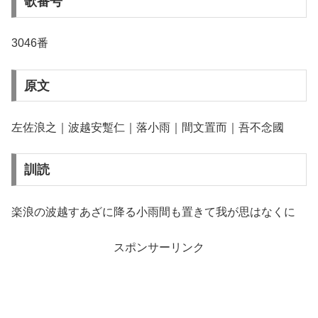
歌番号
3046番
原文
左佐浪之｜波越安蹔仁｜落小雨｜間文置而｜吾不念國
訓読
楽浪の波越すあざに降る小雨間も置きて我が思はなくに
スポンサーリンク