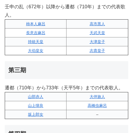
壬申の乱（672年）以降から遷都（710年）までの代表歌
人。
柿本人麻呂
高市黒人
長意吉麻呂
天武天皇
持統天皇
大津皇子
大伯皇女
志貴皇子
第三期
遷都（710年）から733年（天平5年）までの代表歌人。
山部赤人
大伴旅人
山上憶良
高橋虫麻呂
坂上郎女
–