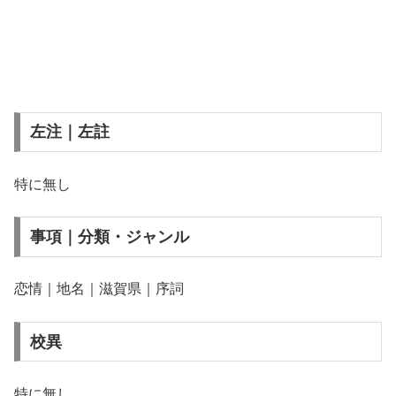
左注｜左註
特に無し
事項｜分類・ジャンル
恋情｜地名｜滋賀県｜序詞
校異
特に無し