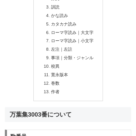
訓読
かな読み
カタカナ読み
ローマ字読み｜大文字
ローマ字読み｜小文字
左注｜左註
事項｜分類・ジャンル
校異
寛永版本
巻数
作者
万葉集3003番について