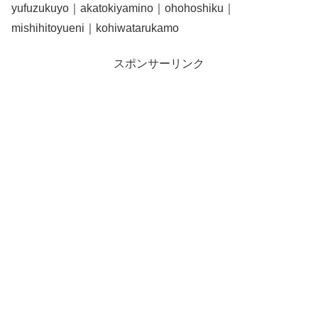
yufuzukuyo｜akatokiyamino｜ohohoshiku｜
mishihitoyueni｜kohiwatarukamo
スポンサーリンク