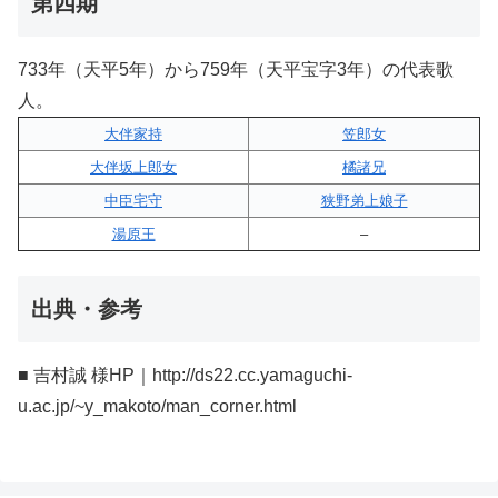
第四期
733年（天平5年）から759年（天平宝字3年）の代表歌
人。
大伴家持
笠郎女
大伴坂上郎女
橘諸兄
中臣宅守
狭野弟上娘子
湯原王
–
出典・参考
■ 吉村誠 様HP｜http://ds22.cc.yamaguchi-
u.ac.jp/~y_makoto/man_corner.html