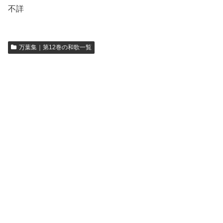
不詳
万葉集｜第12巻の和歌一覧