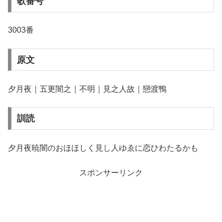
歌番号
3003番
原文
夕月夜｜五更闇之｜不明｜見之人故｜戀渡鴨
訓読
夕月夜暁闇のおほほしく見し人ゆゑに恋ひわたるかも
スポンサーリンク