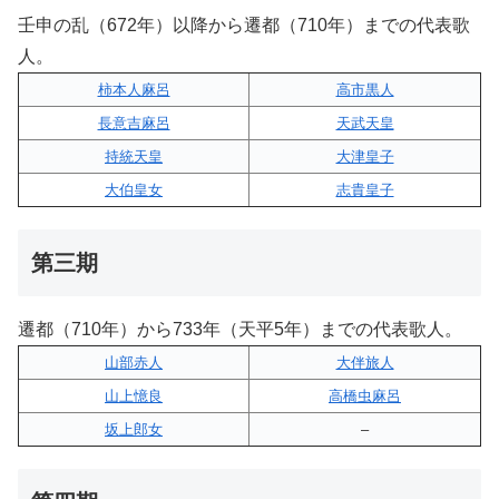
壬申の乱（672年）以降から遷都（710年）までの代表歌
人。
柿本人麻呂
高市黒人
長意吉麻呂
天武天皇
持統天皇
大津皇子
大伯皇女
志貴皇子
第三期
遷都（710年）から733年（天平5年）までの代表歌人。
山部赤人
大伴旅人
山上憶良
高橋虫麻呂
坂上郎女
–