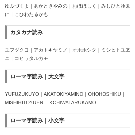
ゆふづくよ｜あかときやみの｜おほほしく｜みしひとゆゑ
に｜こひわたるかも
カタカナ読み
ユフヅクヨ｜アカトキヤミノ｜オホホシク｜ミシヒトユヱ
ニ｜コヒワタルカモ
ローマ字読み｜大文字
YUFUZUKUYO｜AKATOKIYAMINO｜OHOHOSHIKU｜
MISHIHITOYUENI｜KOHIWATARUKAMO
ローマ字読み｜小文字