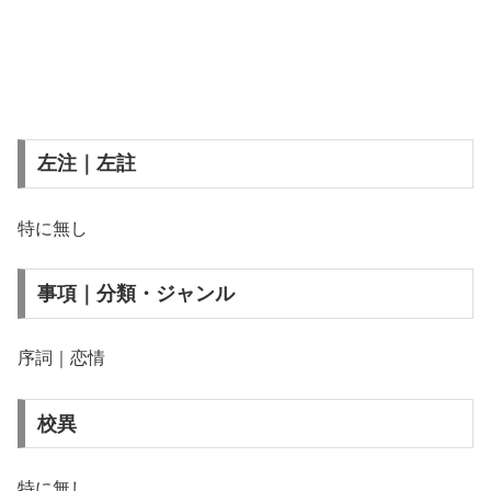
左注｜左註
特に無し
事項｜分類・ジャンル
序詞｜恋情
校異
特に無し