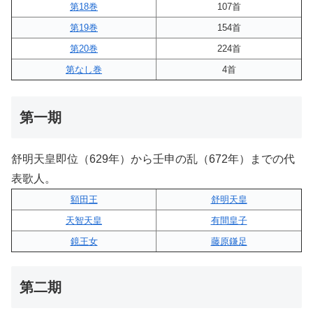
第18巻
107首
第19巻
154首
第20巻
224首
第なし巻
4首
第一期
舒明天皇即位（629年）から壬申の乱（672年）までの代
表歌人。
額田王
舒明天皇
天智天皇
有間皇子
鏡王女
藤原鎌足
第二期