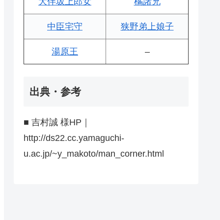
大伴坂上郎女
橘諸兄
中臣宅守
狭野弟上娘子
湯原王
–
出典・参考
■ 吉村誠 様HP｜
http://ds22.cc.yamaguchi-
u.ac.jp/~y_makoto/man_corner.html