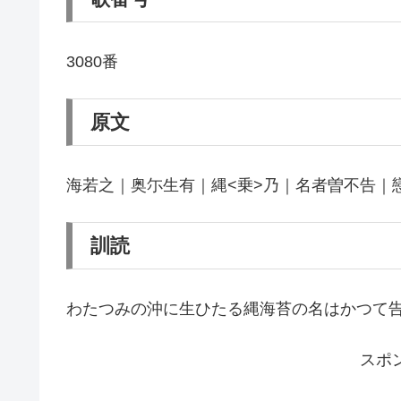
3080番
原文
海若之｜奥尓生有｜縄<乗>乃｜名者曽不告｜
訓読
わたつみの沖に生ひたる縄海苔の名はかつて
スポ