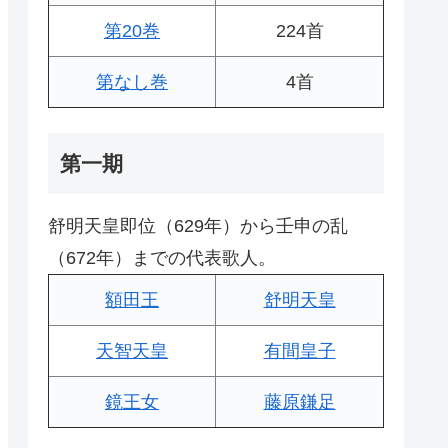
第20巻
224首
第なし巻
4首
第一期
舒明天皇即位（629年）から壬申の乱
（672年）までの代表歌人。
額田王
舒明天皇
天智天皇
有間皇子
鏡王女
藤原鎌足