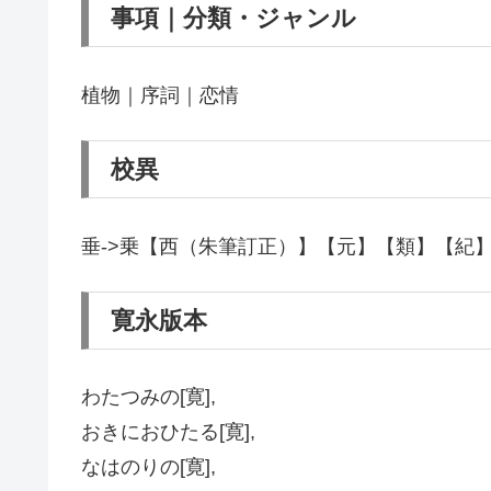
事項｜分類・ジャンル
植物｜序詞｜恋情
校異
垂->乗【西（朱筆訂正）】【元】【類】【紀
寛永版本
わたつみの[寛],
おきにおひたる[寛],
なはのりの[寛],