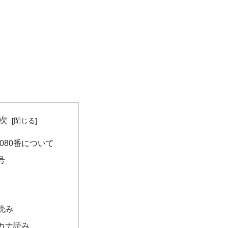
次
080番について
号
読み
カナ読み