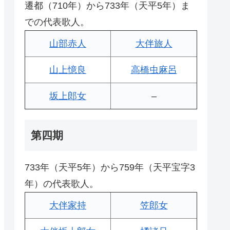
遷都（710年）から733年（天平5年）ま
での代表歌人。
山部赤人
大伴旅人
山上憶良
高橋虫麻呂
坂上郎女
–
第四期
733年（天平5年）から759年（天平宝字3
年）の代表歌人。
大伴家持
笠郎女