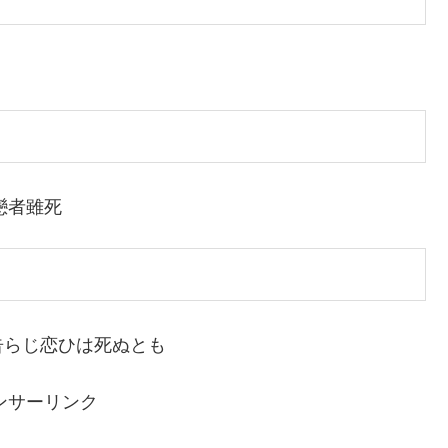
戀者雖死
告らじ恋ひは死ぬとも
ンサーリンク