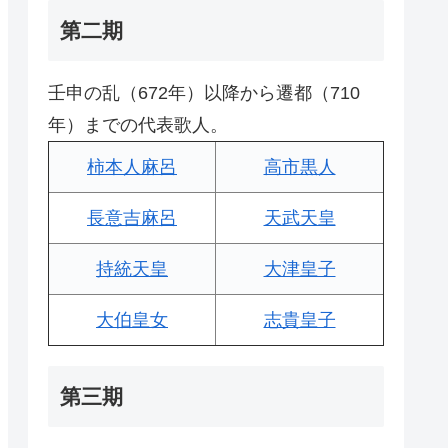
第二期
壬申の乱（672年）以降から遷都（710
年）までの代表歌人。
柿本人麻呂
高市黒人
長意吉麻呂
天武天皇
持統天皇
大津皇子
大伯皇女
志貴皇子
第三期