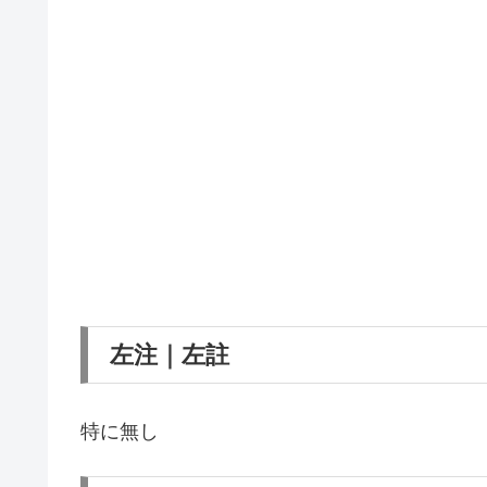
左注｜左註
特に無し