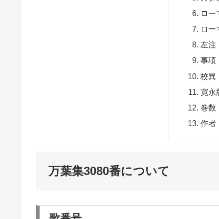
ロー
ロー
左注
事項
校異
寛永
巻数
作者
万葉集3080番について
歌番号