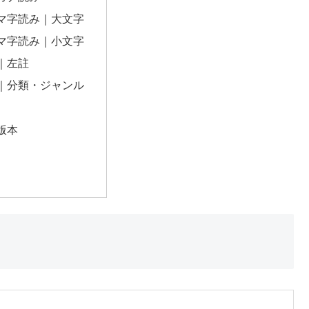
マ字読み｜大文字
マ字読み｜小文字
｜左註
｜分類・ジャンル
版本