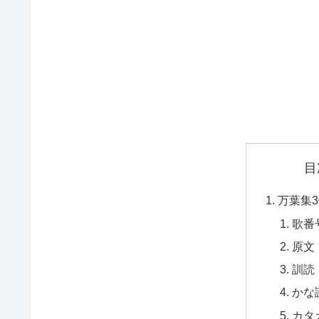
目
万葉集3
歌番
原文
訓読
かな
カタ