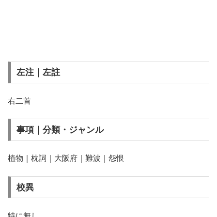
左注｜左註
右二首
事項｜分類・ジャンル
植物｜枕詞｜大阪府｜難波｜怨恨
校異
特に無し