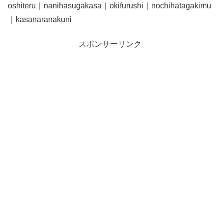
oshiteru｜nanihasugakasa｜okifurushi｜nochihatagakimu
｜kasanaranakuni
スポンサーリンク