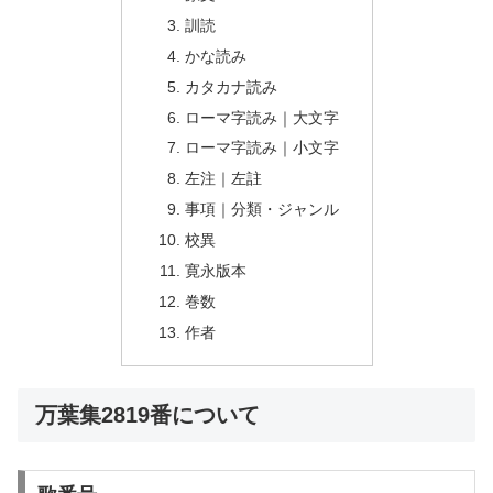
訓読
かな読み
カタカナ読み
ローマ字読み｜大文字
ローマ字読み｜小文字
左注｜左註
事項｜分類・ジャンル
校異
寛永版本
巻数
作者
万葉集2819番について