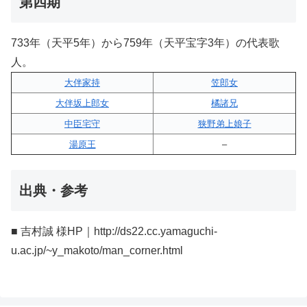
第四期
733年（天平5年）から759年（天平宝字3年）の代表歌
人。
大伴家持
笠郎女
大伴坂上郎女
橘諸兄
中臣宅守
狭野弟上娘子
湯原王
–
出典・参考
■ 吉村誠 様HP｜http://ds22.cc.yamaguchi-
u.ac.jp/~y_makoto/man_corner.html