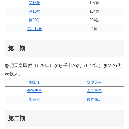
第18巻
107首
第19巻
154首
第20巻
224首
第なし巻
4首
第一期
舒明天皇即位（629年）から壬申の乱（672年）までの代
表歌人。
額田王
舒明天皇
天智天皇
有間皇子
鏡王女
藤原鎌足
第二期