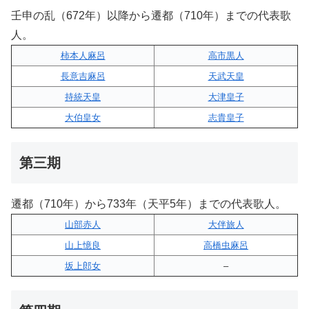
壬申の乱（672年）以降から遷都（710年）までの代表歌
人。
柿本人麻呂
高市黒人
長意吉麻呂
天武天皇
持統天皇
大津皇子
大伯皇女
志貴皇子
第三期
遷都（710年）から733年（天平5年）までの代表歌人。
山部赤人
大伴旅人
山上憶良
高橋虫麻呂
坂上郎女
–