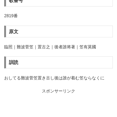
歌番号
2819番
原文
臨照｜難波菅笠｜置古之｜後者誰将著｜笠有莫國
訓読
おしてる難波菅笠置き古し後は誰が着む笠ならなくに
スポンサーリンク