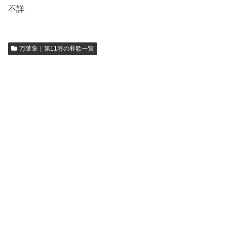
不詳
万葉集｜第11巻の和歌一覧