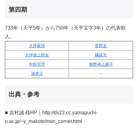
第四期
733年（天平5年）から759年（天平宝字3年）の代表歌
人。
大伴家持
笠郎女
大伴坂上郎女
橘諸兄
中臣宅守
狭野弟上娘子
湯原王
–
出典・参考
■ 吉村誠 様HP｜http://ds22.cc.yamaguchi-
u.ac.jp/~y_makoto/man_corner.html