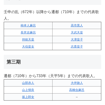
壬申の乱（672年）以降から遷都（710年）までの代表歌
人。
柿本人麻呂
高市黒人
長意吉麻呂
天武天皇
持統天皇
大津皇子
大伯皇女
志貴皇子
第三期
遷都（710年）から733年（天平5年）までの代表歌人。
山部赤人
大伴旅人
山上憶良
高橋虫麻呂
坂上郎女
–