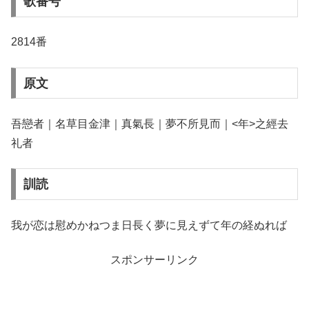
歌番号
2814番
原文
吾戀者｜名草目金津｜真氣長｜夢不所見而｜<年>之經去
礼者
訓読
我が恋は慰めかねつま日長く夢に見えずて年の経ぬれば
スポンサーリンク