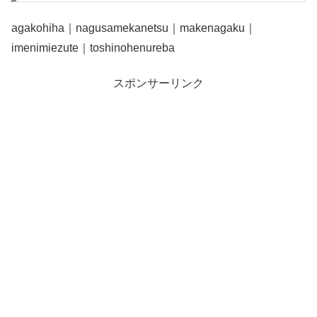
agakohiha｜nagusamekanetsu｜makenagaku｜
imenimiezute｜toshinohenureba
スポンサーリンク