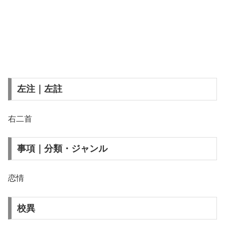
左注｜左註
右二首
事項｜分類・ジャンル
恋情
校異