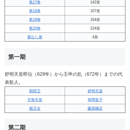
第17巻
142首
第18巻
107首
第19巻
154首
第20巻
224首
第なし巻
4首
第一期
舒明天皇即位（629年）から壬申の乱（672年）までの代
表歌人。
額田王
舒明天皇
天智天皇
有間皇子
鏡王女
藤原鎌足
第二期