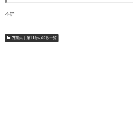
不詳
万葉集｜第11巻の和歌一覧