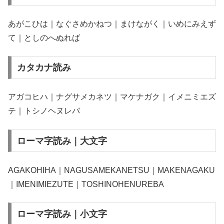
あがこひは｜なぐさめかねつ｜まけながく｜いめにみえず
て｜としのへぬれば
カタカナ読み
アガコヒハ｜ナグサメカネツ｜マケナガク｜イメニミエズ
テ｜トシノヘヌレバ
ローマ字読み｜大文字
AGAKOHIHA｜NAGUSAMEKANETSU｜MAKENAGAKU
｜IMENIMIEZUTE｜TOSHINOHENUREBA
ローマ字読み｜小文字