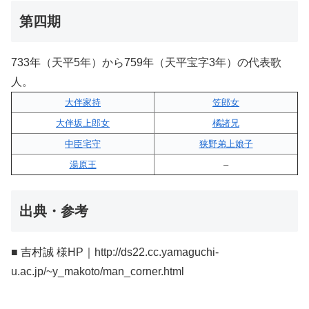
第四期
733年（天平5年）から759年（天平宝字3年）の代表歌
人。
大伴家持
笠郎女
大伴坂上郎女
橘諸兄
中臣宅守
狭野弟上娘子
湯原王
–
出典・参考
■ 吉村誠 様HP｜http://ds22.cc.yamaguchi-
u.ac.jp/~y_makoto/man_corner.html