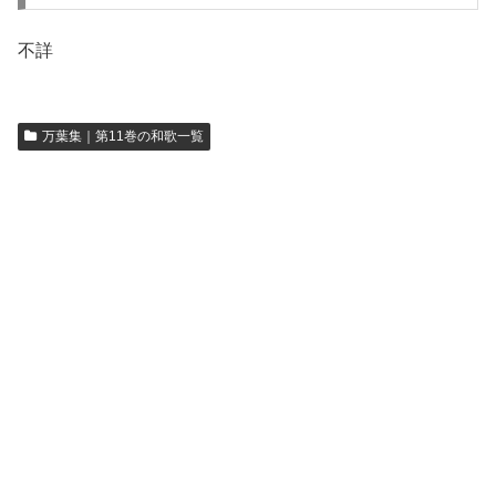
不詳
万葉集｜第11巻の和歌一覧