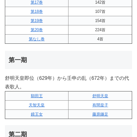
第17巻
142首
第18巻
107首
第19巻
154首
第20巻
224首
第なし巻
4首
第一期
舒明天皇即位（629年）から壬申の乱（672年）までの代
表歌人。
額田王
舒明天皇
天智天皇
有間皇子
鏡王女
藤原鎌足
第二期