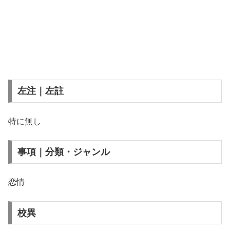
左注｜左註
特に無し
事項｜分類・ジャンル
恋情
校異