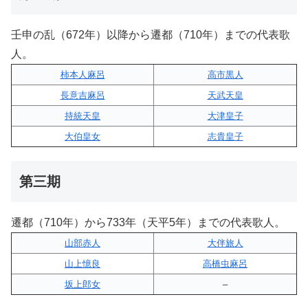
壬申の乱（672年）以降から遷都（710年）までの代表歌
人。
柿本人麻呂
高市黒人
長意吉麻呂
天武天皇
持統天皇
大津皇子
大伯皇女
志貴皇子
第三期
遷都（710年）から733年（天平5年）までの代表歌人。
山部赤人
大伴旅人
山上憶良
高橋虫麻呂
坂上郎女
–