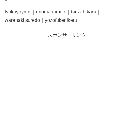
tsukuyoyomi｜imoniahamuto｜tadachikara｜
warehakitsuredo｜yozofukenikeru
スポンサーリンク