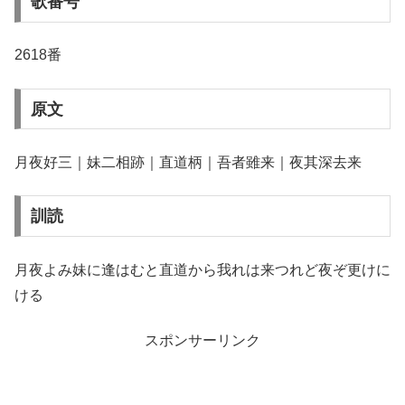
歌番号
2618番
原文
月夜好三｜妹二相跡｜直道柄｜吾者雖来｜夜其深去来
訓読
月夜よみ妹に逢はむと直道から我れは来つれど夜ぞ更けに
ける
スポンサーリンク