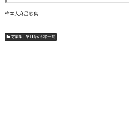
柿本人麻呂歌集
万葉集｜第11巻の和歌一覧