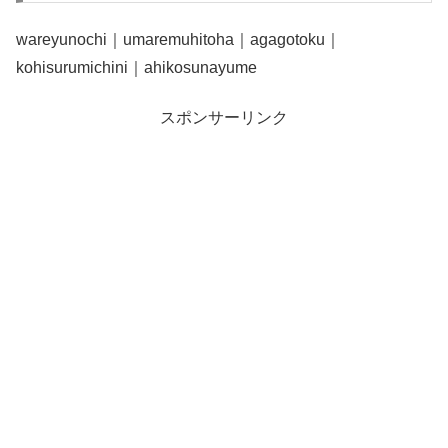
wareyunochi｜umaremuhitoha｜agagotoku｜
kohisurumichini｜ahikosunayume
スポンサーリンク