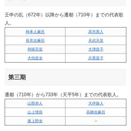
壬申の乱（672年）以降から遷都（710年）までの代表歌
人。
柿本人麻呂
高市黒人
長意吉麻呂
天武天皇
持統天皇
大津皇子
大伯皇女
志貴皇子
第三期
遷都（710年）から733年（天平5年）までの代表歌人。
山部赤人
大伴旅人
山上憶良
高橋虫麻呂
坂上郎女
–