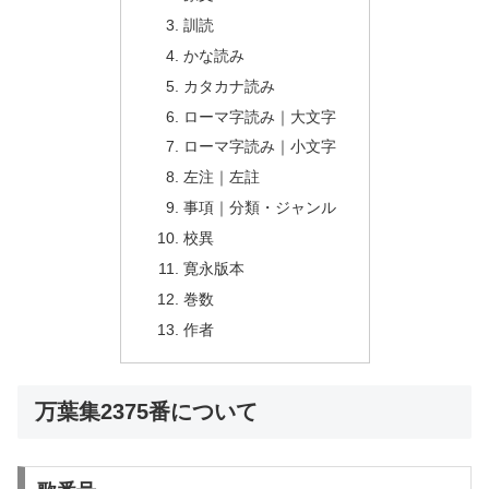
訓読
かな読み
カタカナ読み
ローマ字読み｜大文字
ローマ字読み｜小文字
左注｜左註
事項｜分類・ジャンル
校異
寛永版本
巻数
作者
万葉集2375番について