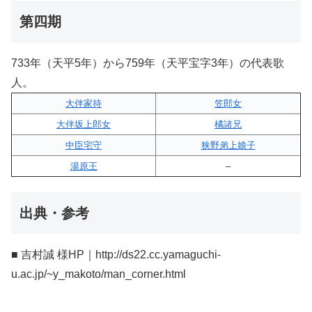
第四期
733年（天平5年）から759年（天平宝字3年）の代表歌
人。
大伴家持
笠郎女
大伴坂上郎女
橘諸兄
中臣宅守
狭野弟上娘子
湯原王
–
出典・参考
■ 吉村誠 様HP｜http://ds22.cc.yamaguchi-
u.ac.jp/~y_makoto/man_corner.html