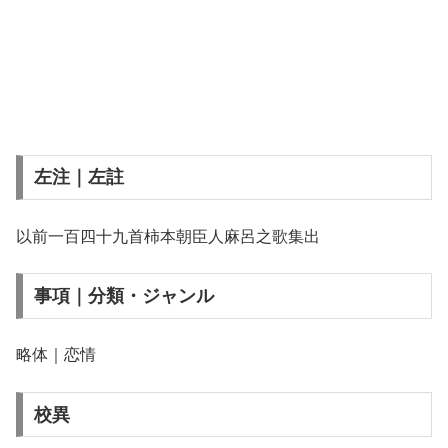
左注｜左註
以前一百四十九首柿本朝臣人麻呂之歌集出
事項｜分類・ジャンル
略体｜恋情
校異