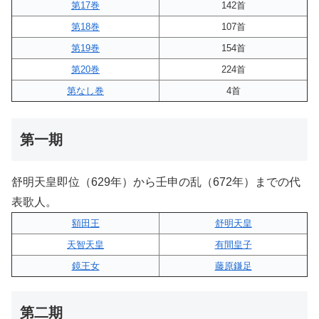
第17巻
142首
第18巻
107首
第19巻
154首
第20巻
224首
第なし巻
4首
第一期
舒明天皇即位（629年）から壬申の乱（672年）までの代
表歌人。
額田王
舒明天皇
天智天皇
有間皇子
鏡王女
藤原鎌足
第二期