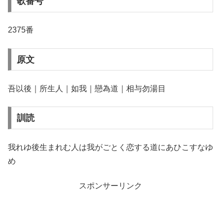
歌番号
2375番
原文
吾以後｜所生人｜如我｜戀為道｜相与勿湯目
訓読
我れゆ後生まれむ人は我がごとく恋する道にあひこすなゆ
め
スポンサーリンク