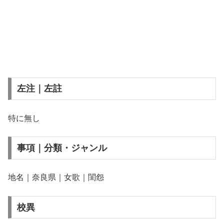
左注｜左註
特に無し
事項｜分類・ジャンル
地名｜奈良県｜女歌｜閨怨
校異