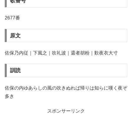
歌番号
2677番
原文
佐保乃内従｜下風之｜吹礼波｜還者胡粉｜歎夜衣大寸
訓読
佐保の内ゆあらしの風の吹きぬれば帰りは知らに嘆く夜ぞ
多き
スポンサーリンク