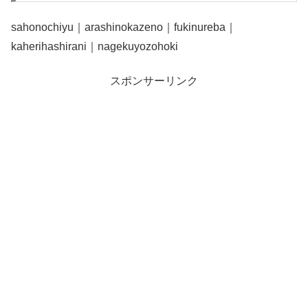
sahonochiyu｜arashinokazeno｜fukinureba｜
kaherihashirani｜nagekuyozohoki
スポンサーリンク