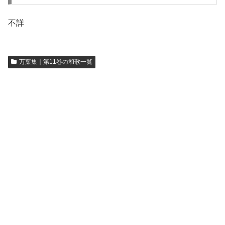
不詳
万葉集｜第11巻の和歌一覧