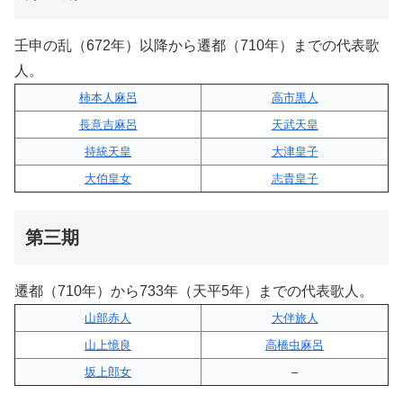
壬申の乱（672年）以降から遷都（710年）までの代表歌
人。
柿本人麻呂
高市黒人
長意吉麻呂
天武天皇
持統天皇
大津皇子
大伯皇女
志貴皇子
第三期
遷都（710年）から733年（天平5年）までの代表歌人。
山部赤人
大伴旅人
山上憶良
高橋虫麻呂
坂上郎女
–