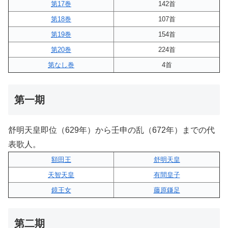
第17巻
142首
第18巻
107首
第19巻
154首
第20巻
224首
第なし巻
4首
第一期
舒明天皇即位（629年）から壬申の乱（672年）までの代
表歌人。
額田王
舒明天皇
天智天皇
有間皇子
鏡王女
藤原鎌足
第二期