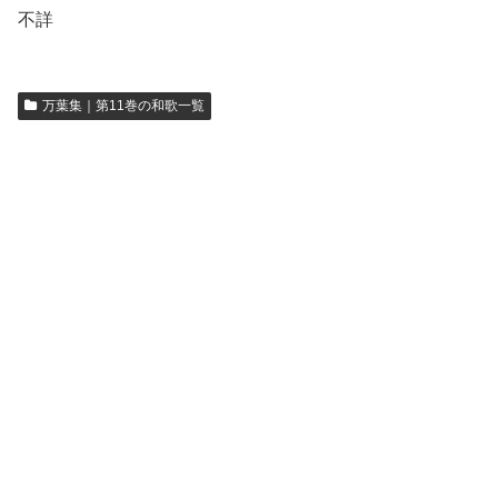
不詳
万葉集｜第11巻の和歌一覧