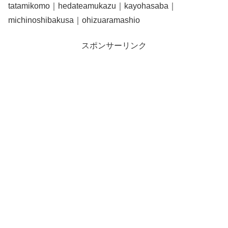
tatamikomo｜hedateamukazu｜kayohasaba｜
michinoshibakusa｜ohizuaramashio
スポンサーリンク