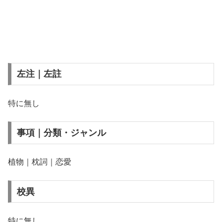
左注｜左註
特に無し
事項｜分類・ジャンル
植物｜枕詞｜恋愛
校異
特に無し