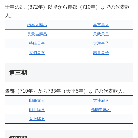
壬申の乱（672年）以降から遷都（710年）までの代表歌
人。
柿本人麻呂
高市黒人
長意吉麻呂
天武天皇
持統天皇
大津皇子
大伯皇女
志貴皇子
第三期
遷都（710年）から733年（天平5年）までの代表歌人。
山部赤人
大伴旅人
山上憶良
高橋虫麻呂
坂上郎女
–