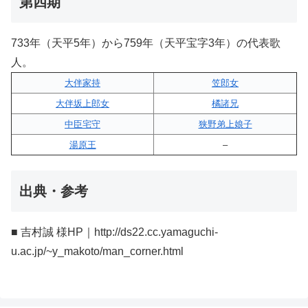
第四期
733年（天平5年）から759年（天平宝字3年）の代表歌
人。
大伴家持
笠郎女
大伴坂上郎女
橘諸兄
中臣宅守
狭野弟上娘子
湯原王
–
出典・参考
■ 吉村誠 様HP｜http://ds22.cc.yamaguchi-
u.ac.jp/~y_makoto/man_corner.html