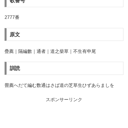
歌番号
2777番
原文
疊薦｜隔編數｜通者｜道之柴草｜不生有申尾
訓読
畳薦へだて編む数通はさば道の芝草生ひずあらましを
スポンサーリンク