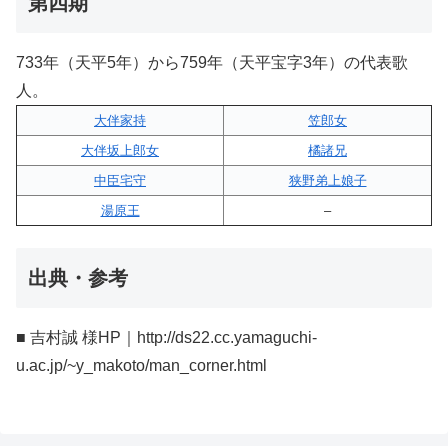
第四期
733年（天平5年）から759年（天平宝字3年）の代表歌
人。
大伴家持
笠郎女
大伴坂上郎女
橘諸兄
中臣宅守
狭野弟上娘子
湯原王
–
出典・参考
■ 吉村誠 様HP｜http://ds22.cc.yamaguchi-
u.ac.jp/~y_makoto/man_corner.html