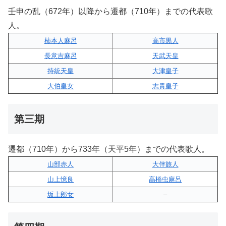
壬申の乱（672年）以降から遷都（710年）までの代表歌
人。
柿本人麻呂
高市黒人
長意吉麻呂
天武天皇
持統天皇
大津皇子
大伯皇女
志貴皇子
第三期
遷都（710年）から733年（天平5年）までの代表歌人。
山部赤人
大伴旅人
山上憶良
高橋虫麻呂
坂上郎女
–