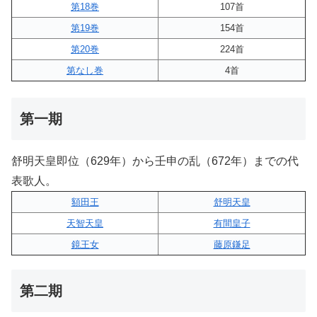
第18巻
107首
第19巻
154首
第20巻
224首
第なし巻
4首
第一期
舒明天皇即位（629年）から壬申の乱（672年）までの代
表歌人。
額田王
舒明天皇
天智天皇
有間皇子
鏡王女
藤原鎌足
第二期