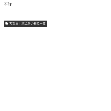
不詳
万葉集｜第11巻の和歌一覧