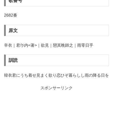
歌番号
2682番
原文
辛衣｜君尓内<著>｜欲見｜戀其晩師之｜雨零日乎
訓読
韓衣君にうち着せ見まく欲り恋ひぞ暮らしし雨の降る日を
スポンサーリンク