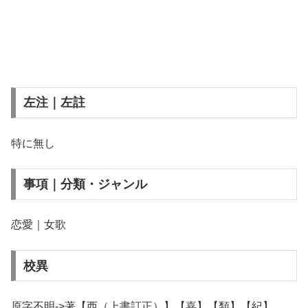
左注｜左註
特に無し
事項｜分類・ジャンル
恋愛｜女歌
校異
原字不明->著【西（上書訂正）】【嘉】【類】【紀】