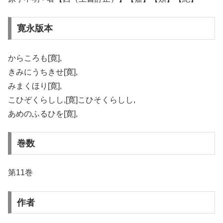
寛永版本
からころも[寛],
きみにうちきせ[寛],
みまくほり[寛],
こひぞくらしし,[寛]こひそくらしし,
あめのふるひを[寛],
巻数
第11巻
作者