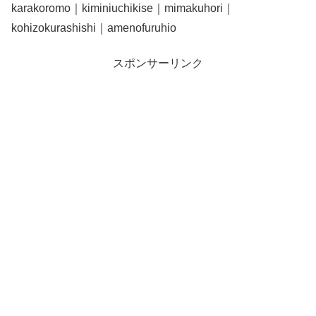
karakoromo｜kiminiuchikise｜mimakuhori｜
kohizokurashishi｜amenofuruhio
スポンサーリンク