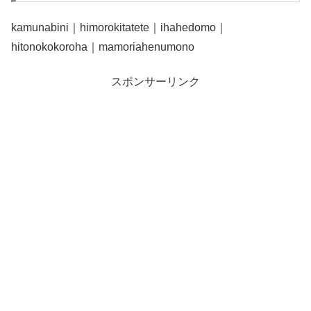
kamunabini｜himorokitatete｜ihahedomo｜
hitonokokoroha｜mamoriahenumono
スポンサーリンク