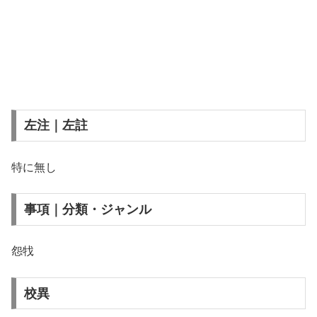
左注｜左註
特に無し
事項｜分類・ジャンル
怨牫
校異