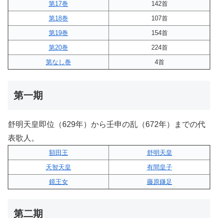
第17巻
142首
第18巻
107首
第19巻
154首
第20巻
224首
第なし巻
4首
第一期
舒明天皇即位（629年）から壬申の乱（672年）までの代
表歌人。
額田王
舒明天皇
天智天皇
有間皇子
鏡王女
藤原鎌足
第二期