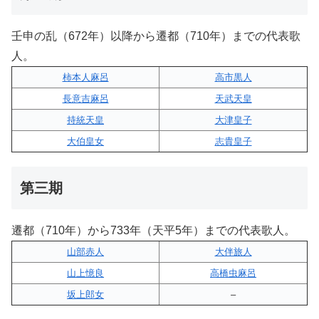
壬申の乱（672年）以降から遷都（710年）までの代表歌
人。
柿本人麻呂
高市黒人
長意吉麻呂
天武天皇
持統天皇
大津皇子
大伯皇女
志貴皇子
第三期
遷都（710年）から733年（天平5年）までの代表歌人。
山部赤人
大伴旅人
山上憶良
高橋虫麻呂
坂上郎女
–