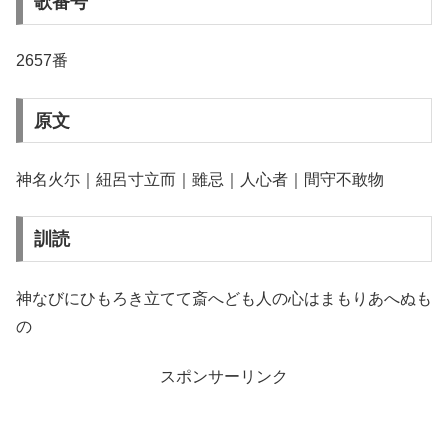
歌番号
2657番
原文
神名火尓｜紐呂寸立而｜雖忌｜人心者｜間守不敢物
訓読
神なびにひもろき立てて斎へども人の心はまもりあへぬも
の
スポンサーリンク