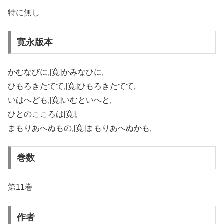
特に無し
寛永版本
かむなびに,[寛]かみなひに,
ひもろきたてて,[寛]ひもろきたてて,
いはへども,[寛]いむといへと,
ひとのこころは[寛],
まもりあへぬもの,[寛]まもりあへぬかも,
巻数
第11巻
作者