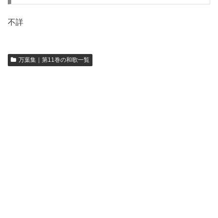
不詳
万葉集｜第11巻の和歌一覧