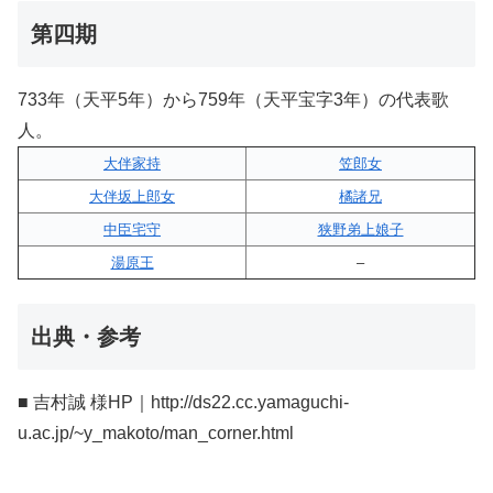
第四期
733年（天平5年）から759年（天平宝字3年）の代表歌
人。
大伴家持
笠郎女
大伴坂上郎女
橘諸兄
中臣宅守
狭野弟上娘子
湯原王
–
出典・参考
■ 吉村誠 様HP｜http://ds22.cc.yamaguchi-
u.ac.jp/~y_makoto/man_corner.html