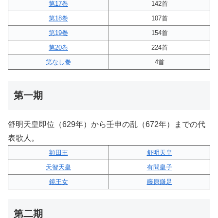
第17巻
142首
第18巻
107首
第19巻
154首
第20巻
224首
第なし巻
4首
第一期
舒明天皇即位（629年）から壬申の乱（672年）までの代
表歌人。
額田王
舒明天皇
天智天皇
有間皇子
鏡王女
藤原鎌足
第二期