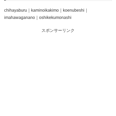
chihayaburu｜kaminoikakimo｜koenubeshi｜
imahawaganano｜oshikekumonashi
スポンサーリンク