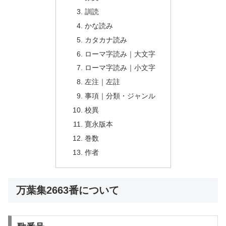
訓読
かな読み
カタカナ読み
ローマ字読み｜大文字
ローマ字読み｜小文字
左注｜左註
事項｜分類・ジャンル
校異
寛永版本
巻数
作者
万葉集2663番について