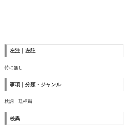
左注｜左註
特に無し
事項｜分類・ジャンル
枕詞｜尫柜蹋
校異