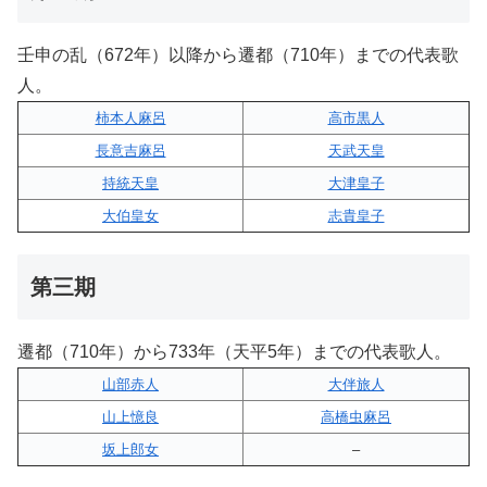
壬申の乱（672年）以降から遷都（710年）までの代表歌
人。
柿本人麻呂
高市黒人
長意吉麻呂
天武天皇
持統天皇
大津皇子
大伯皇女
志貴皇子
第三期
遷都（710年）から733年（天平5年）までの代表歌人。
山部赤人
大伴旅人
山上憶良
高橋虫麻呂
坂上郎女
–