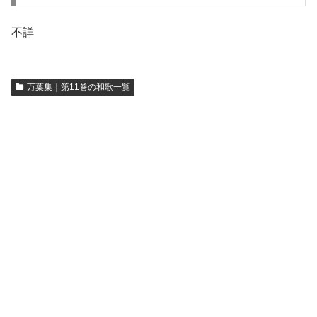
不詳
万葉集｜第11巻の和歌一覧