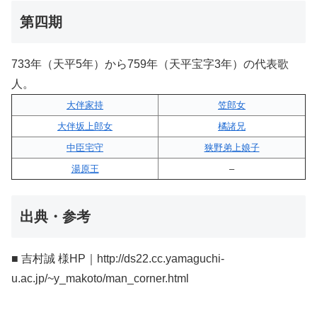
第四期
733年（天平5年）から759年（天平宝字3年）の代表歌
人。
大伴家持
笠郎女
大伴坂上郎女
橘諸兄
中臣宅守
狭野弟上娘子
湯原王
–
出典・参考
■ 吉村誠 様HP｜http://ds22.cc.yamaguchi-
u.ac.jp/~y_makoto/man_corner.html