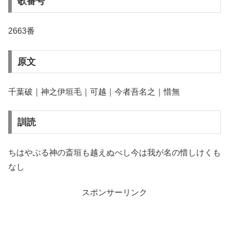
歌番号
2663番
原文
千葉破｜神之伊垣毛｜可越｜今者吾名之｜惜無
訓読
ちはやぶる神の斎垣も越えぬべし今は我が名の惜しけくも
なし
スポンサーリンク