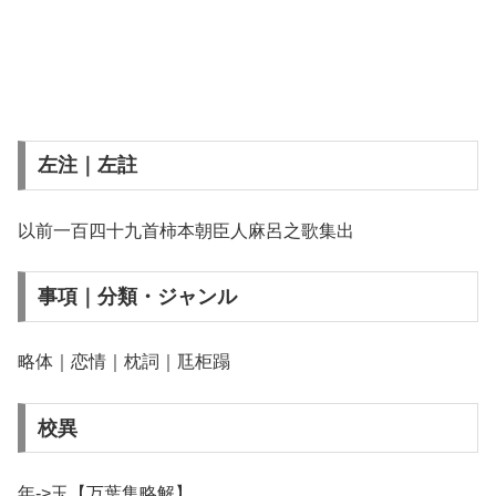
左注｜左註
以前一百四十九首柿本朝臣人麻呂之歌集出
事項｜分類・ジャンル
略体｜恋情｜枕詞｜尫柜蹋
校異
年->玉【万葉集略解】