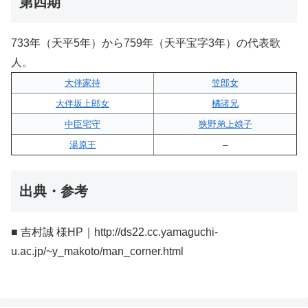
第四期
733年（天平5年）から759年（天平宝字3年）の代表歌
人。
大伴家持
笠郎女
大伴坂上郎女
橘諸兄
中臣宅守
狭野弟上娘子
湯原王
–
出典・参考
■ 吉村誠 様HP｜http://ds22.cc.yamaguchi-
u.ac.jp/~y_makoto/man_corner.html