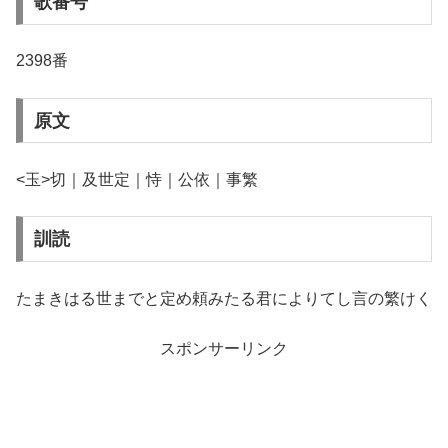
歌番号
2398番
原文
<玉>切｜及世定｜恃｜公依｜事繁
訓読
たまきはる世までと定め頼みたる君によりてし言の繁けく
スポンサーリンク