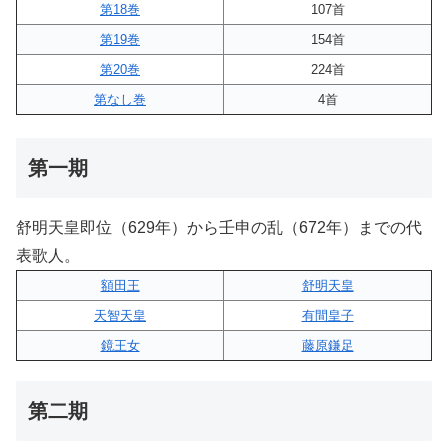
第18巻
107首
第19巻
154首
第20巻
224首
第なし巻
4首
第一期
舒明天皇即位（629年）から壬申の乱（672年）までの代
表歌人。
額田王
舒明天皇
天智天皇
有間皇子
鏡王女
藤原鎌足
第二期