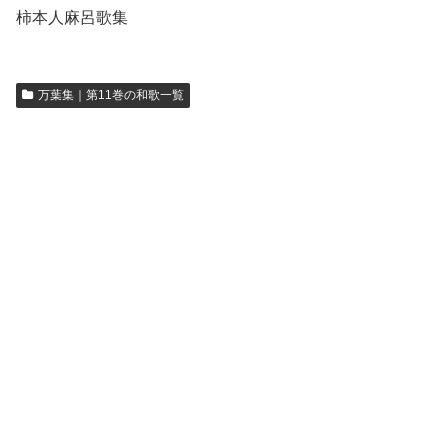
柿本人麻呂歌集
万葉集｜第11巻の和歌一覧