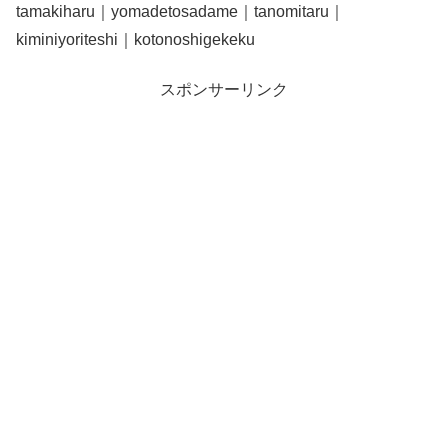
tamakiharu｜yomadetosadame｜tanomitaru｜
kiminiyoriteshi｜kotonoshigekeku
スポンサーリンク