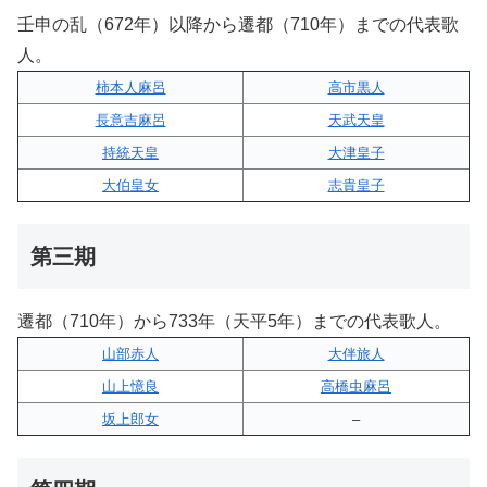
壬申の乱（672年）以降から遷都（710年）までの代表歌
人。
柿本人麻呂
高市黒人
長意吉麻呂
天武天皇
持統天皇
大津皇子
大伯皇女
志貴皇子
第三期
遷都（710年）から733年（天平5年）までの代表歌人。
山部赤人
大伴旅人
山上憶良
高橋虫麻呂
坂上郎女
–