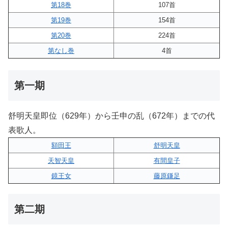
第18巻
107首
第19巻
154首
第20巻
224首
第なし巻
4首
第一期
舒明天皇即位（629年）から壬申の乱（672年）までの代
表歌人。
額田王
舒明天皇
天智天皇
有間皇子
鏡王女
藤原鎌足
第二期