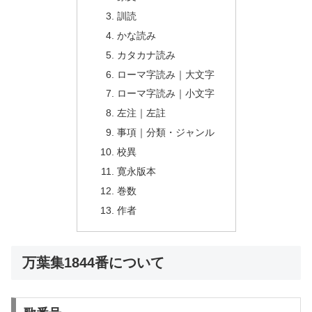
訓読
かな読み
カタカナ読み
ローマ字読み｜大文字
ローマ字読み｜小文字
左注｜左註
事項｜分類・ジャンル
校異
寛永版本
巻数
作者
万葉集1844番について