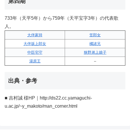
第四期
733年（天平5年）から759年（天平宝字3年）の代表歌
人。
大伴家持
笠郎女
大伴坂上郎女
橘諸兄
中臣宅守
狭野弟上娘子
湯原王
–
出典・参考
■ 吉村誠 様HP｜http://ds22.cc.yamaguchi-
u.ac.jp/~y_makoto/man_corner.html