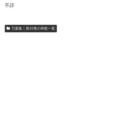
不詳
万葉集｜第10巻の和歌一覧