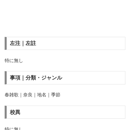
左注｜左註
特に無し
事項｜分類・ジャンル
春雑歌｜奈良｜地名｜季節
校異
特に無し