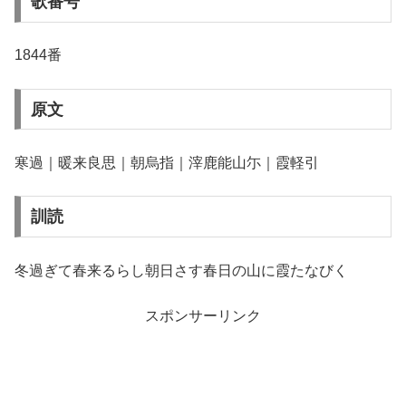
歌番号
1844番
原文
寒過｜暖来良思｜朝烏指｜滓鹿能山尓｜霞軽引
訓読
冬過ぎて春来るらし朝日さす春日の山に霞たなびく
スポンサーリンク