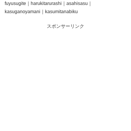
fuyusugite｜harukitarurashi｜asahisasu｜
kasuganoyamani｜kasumitanabiku
スポンサーリンク