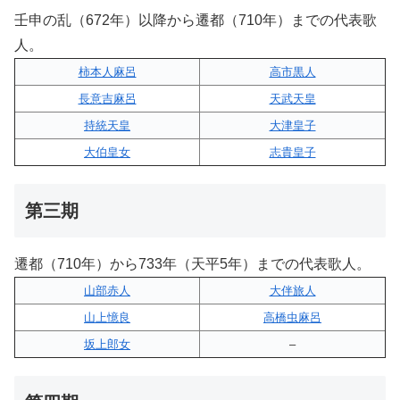
壬申の乱（672年）以降から遷都（710年）までの代表歌
人。
柿本人麻呂
高市黒人
長意吉麻呂
天武天皇
持統天皇
大津皇子
大伯皇女
志貴皇子
第三期
遷都（710年）から733年（天平5年）までの代表歌人。
山部赤人
大伴旅人
山上憶良
高橋虫麻呂
坂上郎女
–