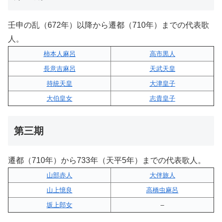
壬申の乱（672年）以降から遷都（710年）までの代表歌
人。
柿本人麻呂
高市黒人
長意吉麻呂
天武天皇
持統天皇
大津皇子
大伯皇女
志貴皇子
第三期
遷都（710年）から733年（天平5年）までの代表歌人。
山部赤人
大伴旅人
山上憶良
高橋虫麻呂
坂上郎女
–