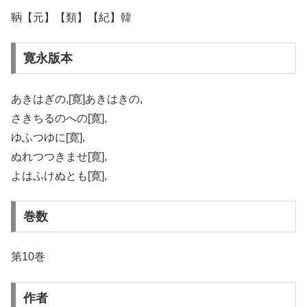
鞆【元】【類】【紀】韓
寛永版本
あきはぎの,[寛]あきはきの,
さきちるのへの[寛],
ゆふつゆに[寛],
ぬれつつきませ[寛],
よはふけぬとも[寛],
巻数
第10巻
作者