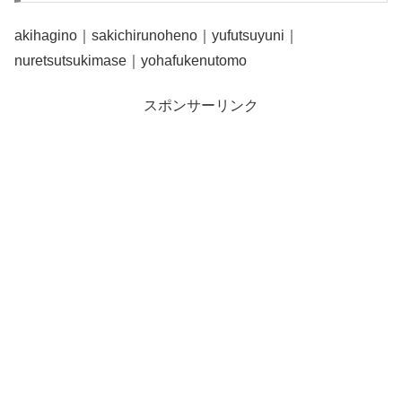
akihagino｜sakichirunoheno｜yufutsuyuni｜
nuretsutsukimase｜yohafukenutomo
スポンサーリンク