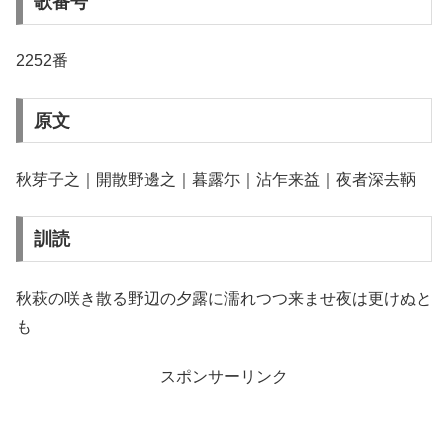
歌番号
2252番
原文
秋芽子之｜開散野邊之｜暮露尓｜沾乍来益｜夜者深去鞆
訓読
秋萩の咲き散る野辺の夕露に濡れつつ来ませ夜は更けぬと
も
スポンサーリンク