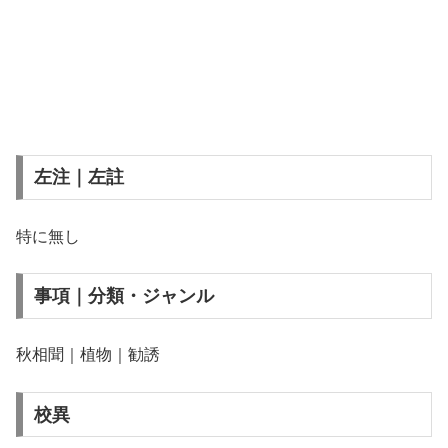
左注｜左註
特に無し
事項｜分類・ジャンル
秋相聞｜植物｜勧誘
校異