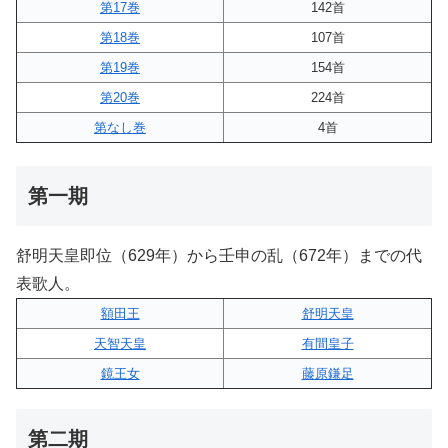
第17巻
142首
第18巻
107首
第19巻
154首
第20巻
224首
第なし巻
4首
第一期
舒明天皇即位（629年）から壬申の乱（672年）までの代
表歌人。
額田王
舒明天皇
天智天皇
有間皇子
鏡王女
藤原鎌足
第二期