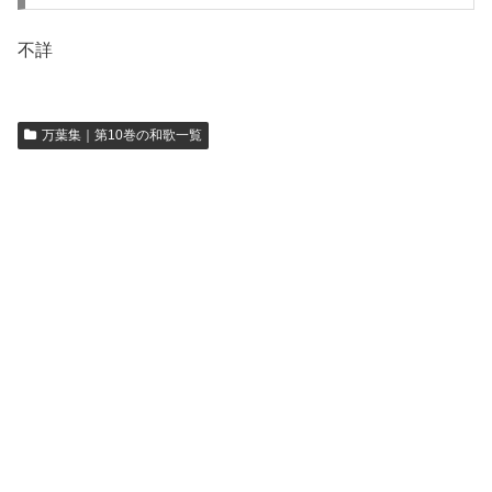
不詳
万葉集｜第10巻の和歌一覧