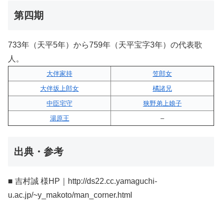
第四期
733年（天平5年）から759年（天平宝字3年）の代表歌
人。
大伴家持
笠郎女
大伴坂上郎女
橘諸兄
中臣宅守
狭野弟上娘子
湯原王
–
出典・参考
■ 吉村誠 様HP｜http://ds22.cc.yamaguchi-
u.ac.jp/~y_makoto/man_corner.html