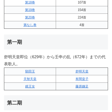
第18巻
107首
第19巻
154首
第20巻
224首
第なし巻
4首
第一期
舒明天皇即位（629年）から壬申の乱（672年）までの代
表歌人。
額田王
舒明天皇
天智天皇
有間皇子
鏡王女
藤原鎌足
第二期