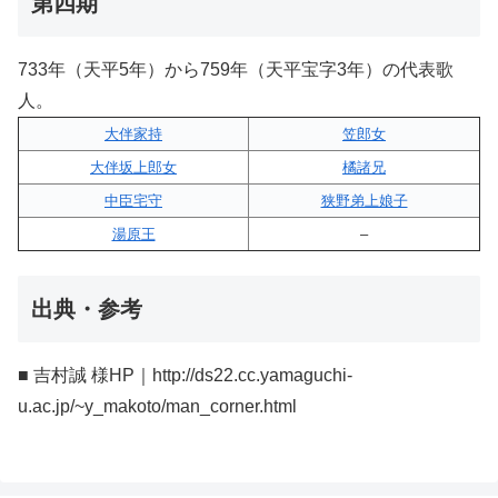
第四期
733年（天平5年）から759年（天平宝字3年）の代表歌
人。
大伴家持
笠郎女
大伴坂上郎女
橘諸兄
中臣宅守
狭野弟上娘子
湯原王
–
出典・参考
■ 吉村誠 様HP｜http://ds22.cc.yamaguchi-
u.ac.jp/~y_makoto/man_corner.html