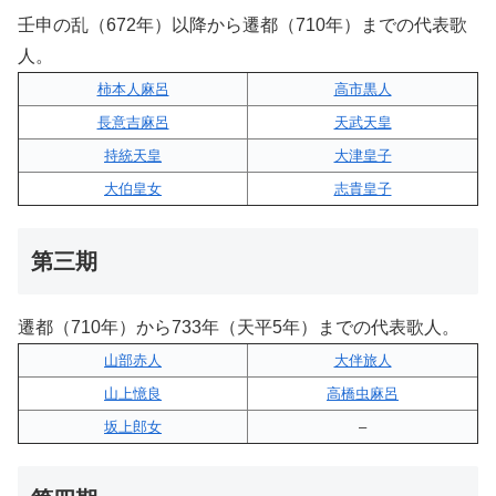
壬申の乱（672年）以降から遷都（710年）までの代表歌
人。
柿本人麻呂
高市黒人
長意吉麻呂
天武天皇
持統天皇
大津皇子
大伯皇女
志貴皇子
第三期
遷都（710年）から733年（天平5年）までの代表歌人。
山部赤人
大伴旅人
山上憶良
高橋虫麻呂
坂上郎女
–