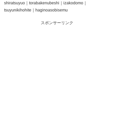
shiratsuyuo｜torabakenubeshi｜izakodomo｜
tsuyunikihohite｜haginoasobisemu
スポンサーリンク