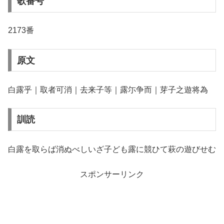
歌番号
2173番
原文
白露乎｜取者可消｜去来子等｜露尓争而｜芽子之遊将為
訓読
白露を取らば消ぬべしいざ子ども露に競ひて萩の遊びせむ
スポンサーリンク