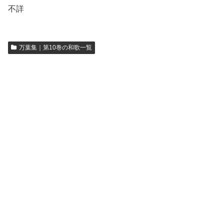
不詳
万葉集｜第10巻の和歌一覧