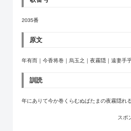
2035番
原文
年有而｜今香将巻｜烏玉之｜夜霧隠｜遠妻手
訓読
年にありて今か巻くらむぬばたまの夜霧隠れ
スポ