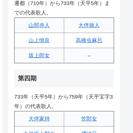
遷都（710年）から733年（天平5年）ま
での代表歌人。
山部赤人
大伴旅人
山上憶良
高橋虫麻呂
坂上郎女
–
第四期
733年（天平5年）から759年（天平宝字3
年）の代表歌人。
大伴家持
笠郎女