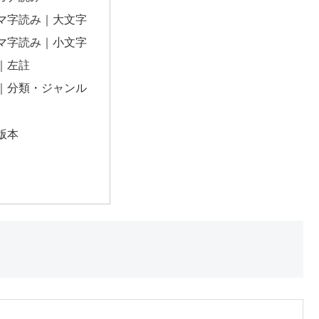
マ字読み｜大文字
マ字読み｜小文字
｜左註
｜分類・ジャンル
版本