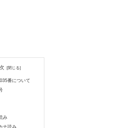
次
035番について
号
読み
カナ読み