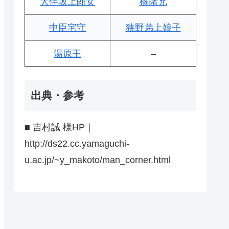
大伴坂上郎女
橘諸兄
中臣宅守
狭野弟上娘子
湯原王
–
出典・参考
■ 吉村誠 様HP｜
http://ds22.cc.yamaguchi-
u.ac.jp/~y_makoto/man_corner.html