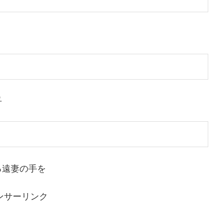
乎
る遠妻の手を
ンサーリンク