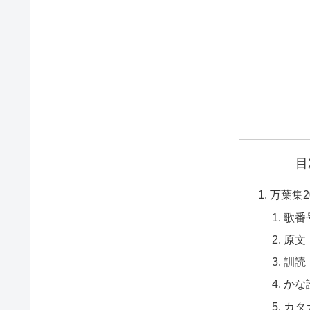
目
万葉集2
歌番
原文
訓読
かな
カタ