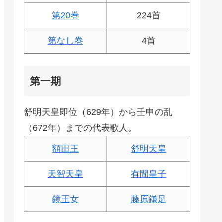
第20巻
224首
第なし巻
4首
第一期
舒明天皇即位（629年）から壬申の乱
（672年）までの代表歌人。
額田王
舒明天皇
天智天皇
有間皇子
鏡王女
藤原鎌足