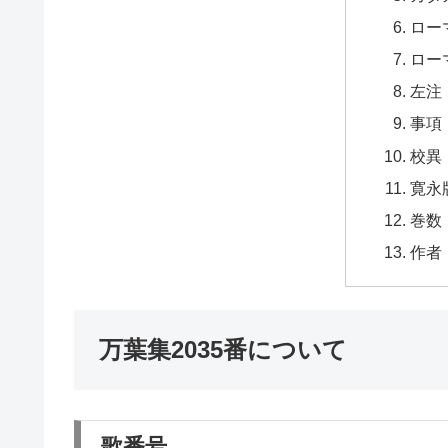
ロー
ロー
左注
事項
校異
寛永
巻数
作者
万葉集2035番について
歌番号