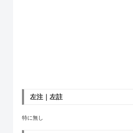
左注｜左註
特に無し