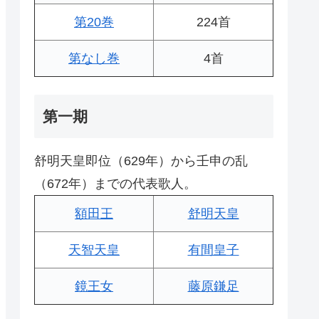
第20巻
224首
第なし巻
4首
第一期
舒明天皇即位（629年）から壬申の乱
（672年）までの代表歌人。
額田王
舒明天皇
天智天皇
有間皇子
鏡王女
藤原鎌足