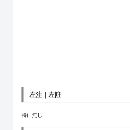
左注｜左註
特に無し