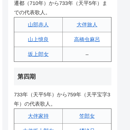
遷都（710年）から733年（天平5年）ま
での代表歌人。
山部赤人
大伴旅人
山上憶良
高橋虫麻呂
坂上郎女
–
第四期
733年（天平5年）から759年（天平宝字3
年）の代表歌人。
大伴家持
笠郎女