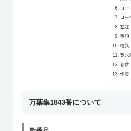
ロー
ロー
左注
事項
校異
寛永
巻数
作者
万葉集1843番について
歌番号