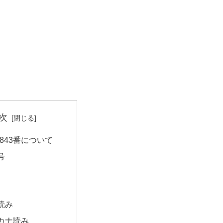
次
843番について
号
読み
カナ読み