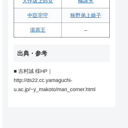
大伴坂上郎女
橘諸兄
中臣宅守
狭野弟上娘子
湯原王
–
出典・参考
■ 吉村誠 様HP｜
http://ds22.cc.yamaguchi-
u.ac.jp/~y_makoto/man_corner.html