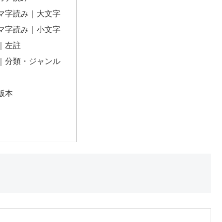
マ字読み｜大文字
マ字読み｜小文字
｜左註
｜分類・ジャンル
版本