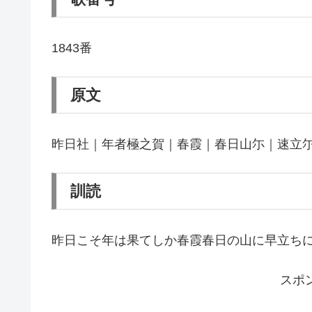
1843番
原文
昨日社｜年者極之賀｜春霞｜春日山尓｜速立
訓読
昨日こそ年は果てしか春霞春日の山に早立ち
スポ