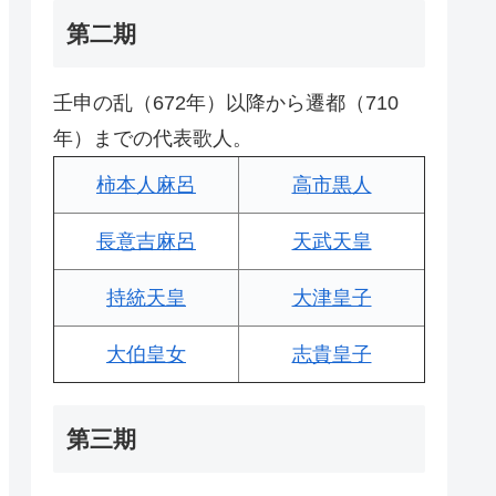
第二期
壬申の乱（672年）以降から遷都（710
年）までの代表歌人。
柿本人麻呂
高市黒人
長意吉麻呂
天武天皇
持統天皇
大津皇子
大伯皇女
志貴皇子
第三期