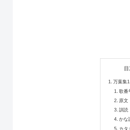
目
万葉集1
歌番
原文
訓読
かな
カタ