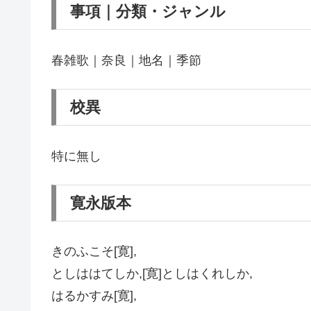
事項｜分類・ジャンル
春雑歌｜奈良｜地名｜季節
校異
特に無し
寛永版本
きのふこそ[寛],
としははてしか,[寛]としはくれしか,
はるかすみ[寛],