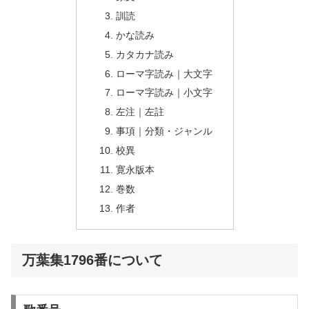
訓読
かな読み
カタカナ読み
ローマ字読み｜大文字
ローマ字読み｜小文字
左注｜左註
事項｜分類・ジャンル
校異
寛永版本
巻数
作者
万葉集1796番について