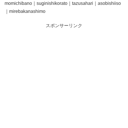
momichibano｜suginishikorato｜tazusahari｜asobishiiso
｜mirebakanashimo
スポンサーリンク