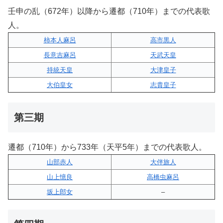
壬申の乱（672年）以降から遷都（710年）までの代表歌
人。
柿本人麻呂
高市黒人
長意吉麻呂
天武天皇
持統天皇
大津皇子
大伯皇女
志貴皇子
第三期
遷都（710年）から733年（天平5年）までの代表歌人。
山部赤人
大伴旅人
山上憶良
高橋虫麻呂
坂上郎女
–