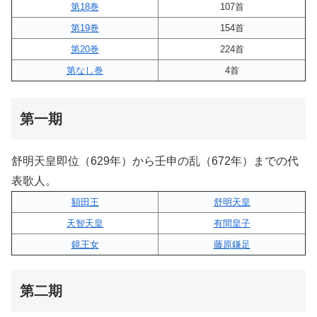
第18巻
107首
第19巻
154首
第20巻
224首
第なし巻
4首
第一期
舒明天皇即位（629年）から壬申の乱（672年）までの代
表歌人。
額田王
舒明天皇
天智天皇
有間皇子
鏡王女
藤原鎌足
第二期