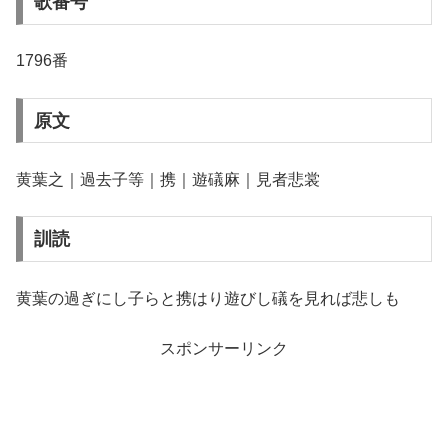
歌番号
1796番
原文
黄葉之｜過去子等｜携｜遊礒麻｜見者悲裳
訓読
黄葉の過ぎにし子らと携はり遊びし礒を見れば悲しも
スポンサーリンク