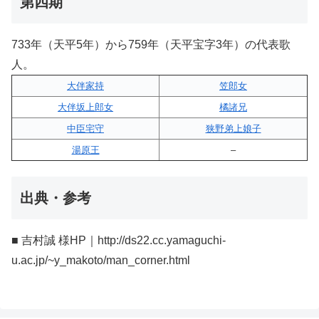
第四期
733年（天平5年）から759年（天平宝字3年）の代表歌
人。
大伴家持
笠郎女
大伴坂上郎女
橘諸兄
中臣宅守
狭野弟上娘子
湯原王
–
出典・参考
■ 吉村誠 様HP｜http://ds22.cc.yamaguchi-
u.ac.jp/~y_makoto/man_corner.html