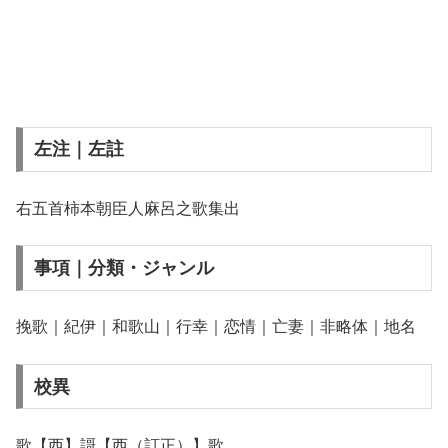
左注｜左註
右五首柿本朝臣人麻呂之歌集出
事項｜分類・ジャンル
挽歌｜紀伊｜和歌山｜行幸｜恋情｜亡妻｜非略体｜地名
校異
歌【西】謌【西（訂正）】歌