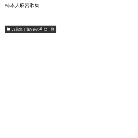
柿本人麻呂歌集
万葉集｜第9巻の和歌一覧