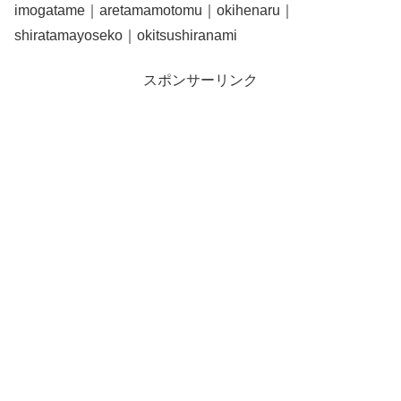
imogatame｜aretamamotomu｜okihenaru｜
shiratamayoseko｜okitsushiranami
スポンサーリンク