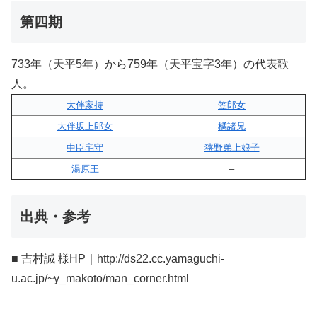
第四期
733年（天平5年）から759年（天平宝字3年）の代表歌
人。
大伴家持
笠郎女
大伴坂上郎女
橘諸兄
中臣宅守
狭野弟上娘子
湯原王
–
出典・参考
■ 吉村誠 様HP｜http://ds22.cc.yamaguchi-
u.ac.jp/~y_makoto/man_corner.html