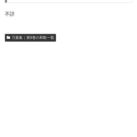
不詳
万葉集｜第9巻の和歌一覧