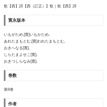
歌【西】謌【西（訂正）】歌｜歌【西】謌
寛永版本
いもがため,[寛]いもかため,
あれたまもとむ,[寛]われたまもとむ,
おきへなる[寛],
しらたまよせこ[寛],
おきつしらなみ[寛],
巻数
第9巻
作者