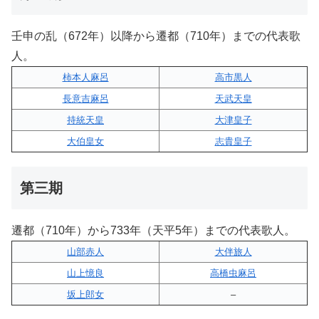
壬申の乱（672年）以降から遷都（710年）までの代表歌
人。
柿本人麻呂
高市黒人
長意吉麻呂
天武天皇
持統天皇
大津皇子
大伯皇女
志貴皇子
第三期
遷都（710年）から733年（天平5年）までの代表歌人。
山部赤人
大伴旅人
山上憶良
高橋虫麻呂
坂上郎女
–