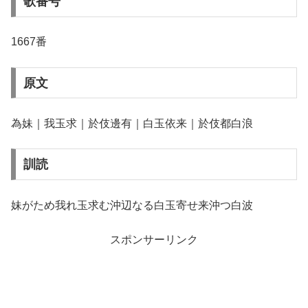
歌番号
1667番
原文
為妹｜我玉求｜於伎邊有｜白玉依来｜於伎都白浪
訓読
妹がため我れ玉求む沖辺なる白玉寄せ来沖つ白波
スポンサーリンク