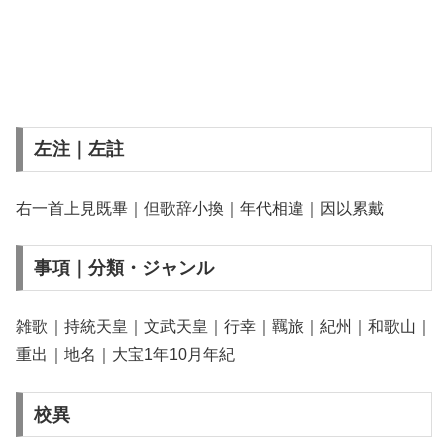
左注｜左註
右一首上見既畢｜但歌辞小換｜年代相違｜因以累戴
事項｜分類・ジャンル
雑歌｜持統天皇｜文武天皇｜行幸｜羈旅｜紀州｜和歌山｜
重出｜地名｜大宝1年10月年紀
校異