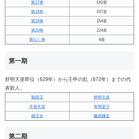
第17巻
142首
第18巻
107首
第19巻
154首
第20巻
224首
第なし巻
4首
第一期
舒明天皇即位（629年）から壬申の乱（672年）までの代
表歌人。
額田王
舒明天皇
天智天皇
有間皇子
鏡王女
藤原鎌足
第二期