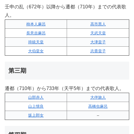
壬申の乱（672年）以降から遷都（710年）までの代表歌
人。
柿本人麻呂
高市黒人
長意吉麻呂
天武天皇
持統天皇
大津皇子
大伯皇女
志貴皇子
第三期
遷都（710年）から733年（天平5年）までの代表歌人。
山部赤人
大伴旅人
山上憶良
高橋虫麻呂
坂上郎女
–