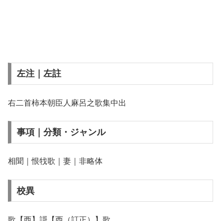
左注｜左註
右二首柿本朝臣人麻呂之歌集中出
事項｜分類・ジャンル
相聞｜恨牫歌｜妻｜非略体
校異
歌【西】謌【西（訂正）】歌