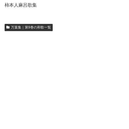
柿本人麻呂歌集
万葉集｜第9巻の和歌一覧