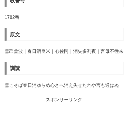
歌番号
1782番
原文
雪己曽波｜春日消良米｜心佐閇｜消失多列夜｜言母不徃来
訓読
雪こそば春日消ゆらめ心さへ消え失せたれや言も通はぬ
スポンサーリンク