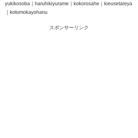
yukikosoba｜haruhikiyurame｜kokorosahe｜kieusetareya
｜kotomokayohanu
スポンサーリンク