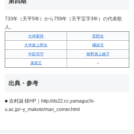
第四期
733年（天平5年）から759年（天平宝字3年）の代表歌
人。
大伴家持
笠郎女
大伴坂上郎女
橘諸兄
中臣宅守
狭野弟上娘子
湯原王
–
出典・参考
■ 吉村誠 様HP｜http://ds22.cc.yamaguchi-
u.ac.jp/~y_makoto/man_corner.html