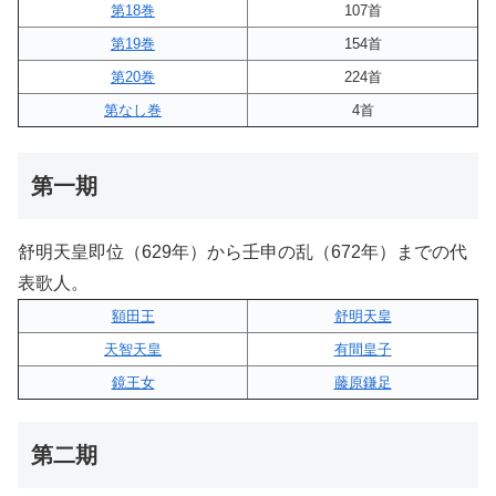
第18巻
107首
第19巻
154首
第20巻
224首
第なし巻
4首
第一期
舒明天皇即位（629年）から壬申の乱（672年）までの代
表歌人。
額田王
舒明天皇
天智天皇
有間皇子
鏡王女
藤原鎌足
第二期