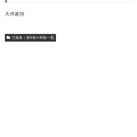
大伴家持
万葉集｜第8巻の和歌一覧