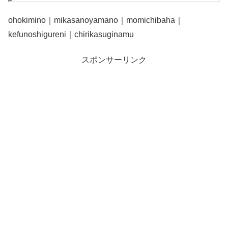
ohokimino｜mikasanoyamano｜momichibaha｜
kefunoshigureni｜chirikasuginamu
スポンサーリンク