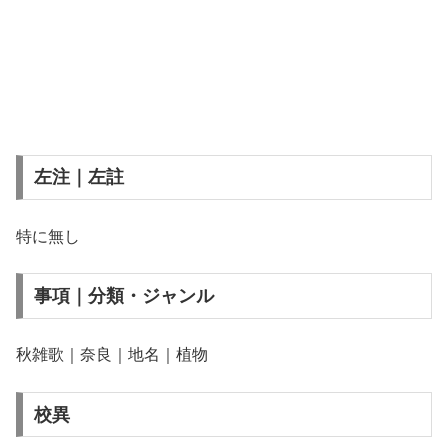
左注｜左註
特に無し
事項｜分類・ジャンル
秋雑歌｜奈良｜地名｜植物
校異