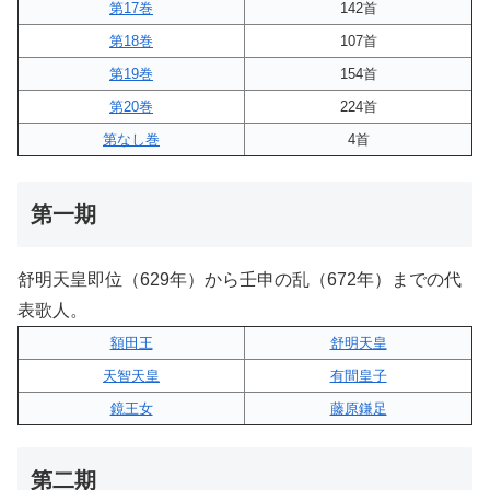
第17巻
142首
第18巻
107首
第19巻
154首
第20巻
224首
第なし巻
4首
第一期
舒明天皇即位（629年）から壬申の乱（672年）までの代
表歌人。
額田王
舒明天皇
天智天皇
有間皇子
鏡王女
藤原鎌足
第二期