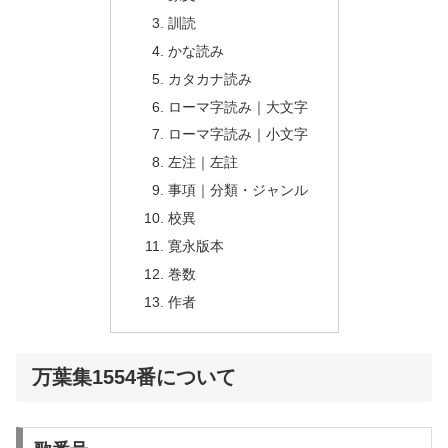
訓読
かな読み
カタカナ読み
ローマ字読み｜大文字
ローマ字読み｜小文字
左注｜左註
事項｜分類・ジャンル
校異
寛永版本
巻数
作者
万葉集1554番について