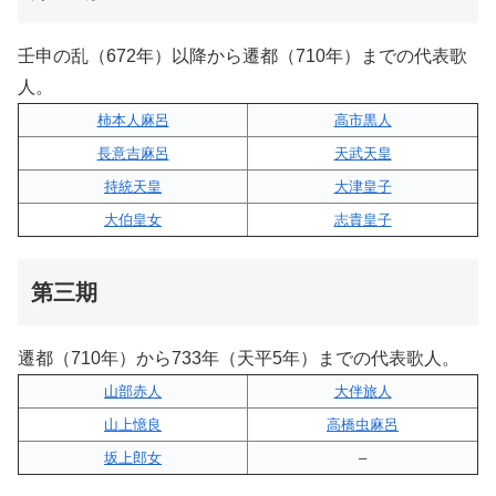
壬申の乱（672年）以降から遷都（710年）までの代表歌
人。
柿本人麻呂
高市黒人
長意吉麻呂
天武天皇
持統天皇
大津皇子
大伯皇女
志貴皇子
第三期
遷都（710年）から733年（天平5年）までの代表歌人。
山部赤人
大伴旅人
山上憶良
高橋虫麻呂
坂上郎女
–