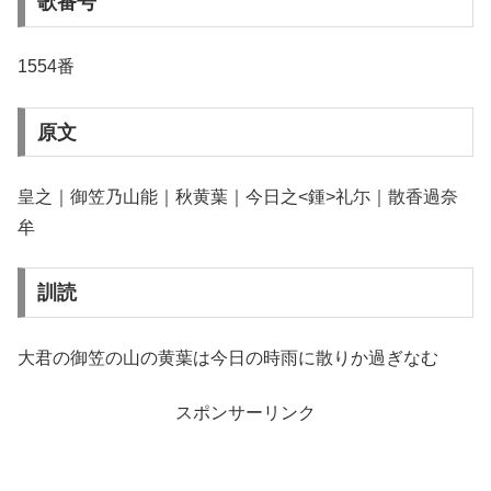
歌番号
1554番
原文
皇之｜御笠乃山能｜秋黄葉｜今日之<鍾>礼尓｜散香過奈
牟
訓読
大君の御笠の山の黄葉は今日の時雨に散りか過ぎなむ
スポンサーリンク