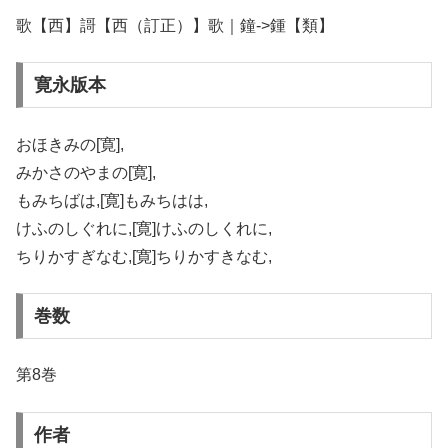
歌【西】謌【西（訂正）】歌｜鐘->鍾【類】
寛永版本
おほきみの[寛],
みかさのやまの[寛],
もみちばは,[寛]もみちはは,
けふのしぐれに,[寛]けふのしくれに,
ちりかすぎなむ,[寛]ちりかすきなむ,
巻数
第8巻
作者