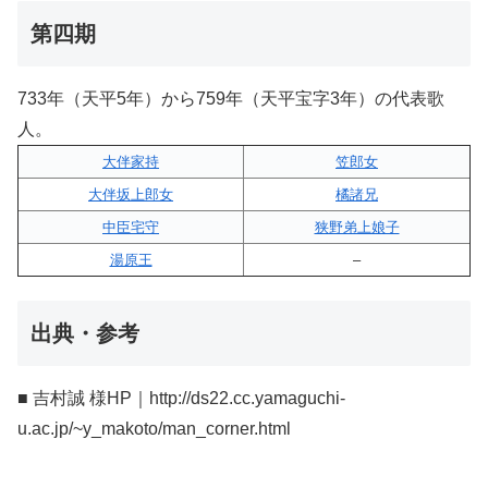
第四期
733年（天平5年）から759年（天平宝字3年）の代表歌
人。
大伴家持
笠郎女
大伴坂上郎女
橘諸兄
中臣宅守
狭野弟上娘子
湯原王
–
出典・参考
■ 吉村誠 様HP｜http://ds22.cc.yamaguchi-
u.ac.jp/~y_makoto/man_corner.html