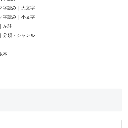
マ字読み｜大文字
マ字読み｜小文字
｜左註
｜分類・ジャンル
版本