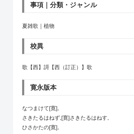
事項｜分類・ジャンル
夏雑歌｜植物
校異
歌【西】謌【西（訂正）】歌
寛永版本
なつまけて[寛],
さきたるはねず,[寛]さきたるはねす,
ひさかたの[寛],