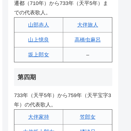
遷都（710年）から733年（天平5年）ま
での代表歌人。
山部赤人
大伴旅人
山上憶良
高橋虫麻呂
坂上郎女
–
第四期
733年（天平5年）から759年（天平宝字3
年）の代表歌人。
大伴家持
笠郎女