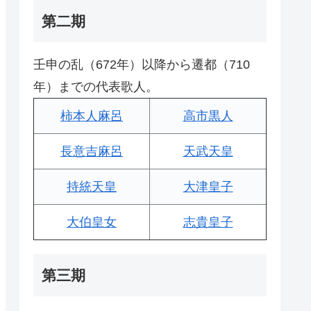
第二期
壬申の乱（672年）以降から遷都（710
年）までの代表歌人。
柿本人麻呂
高市黒人
長意吉麻呂
天武天皇
持統天皇
大津皇子
大伯皇女
志貴皇子
第三期