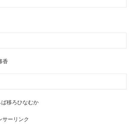
移香
らば移ろひなむか
ンサーリンク