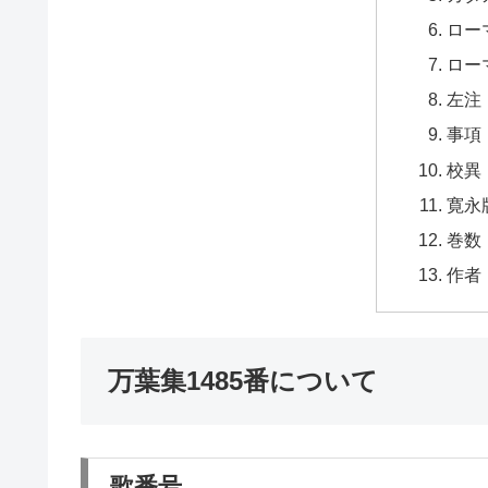
ロー
ロー
左注
事項
校異
寛永
巻数
作者
万葉集1485番について
歌番号