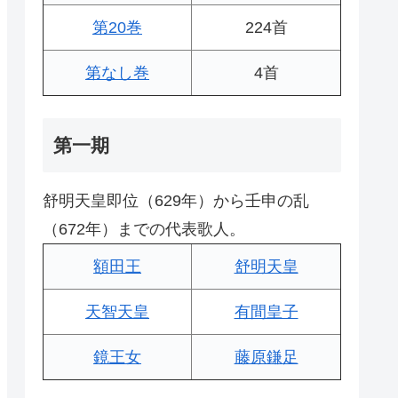
第20巻
224首
第なし巻
4首
第一期
舒明天皇即位（629年）から壬申の乱
（672年）までの代表歌人。
額田王
舒明天皇
天智天皇
有間皇子
鏡王女
藤原鎌足