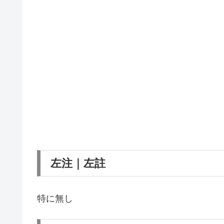
左注｜左註
特に無し