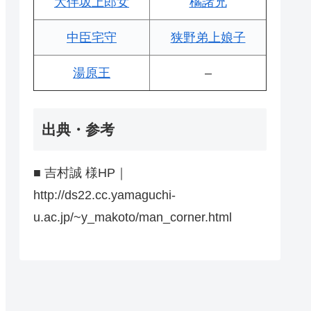
大伴坂上郎女
橘諸兄
中臣宅守
狭野弟上娘子
湯原王
–
出典・参考
■ 吉村誠 様HP｜
http://ds22.cc.yamaguchi-
u.ac.jp/~y_makoto/man_corner.html