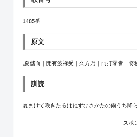
1485番
原文
,夏儲而｜開有波祢受｜久方乃｜雨打零者｜将
訓読
夏まけて咲きたるはねずひさかたの雨うち降
スポ