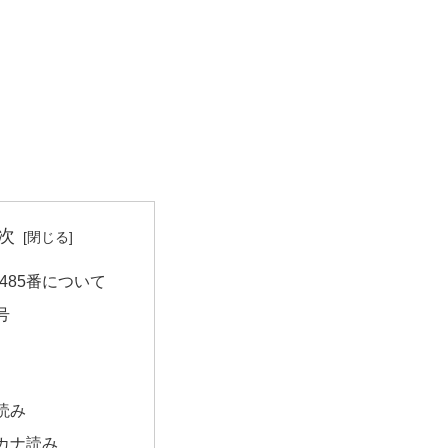
次
485番について
号
読み
カナ読み