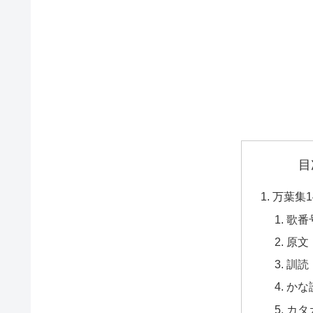
目
万葉集1
歌番
原文
訓読
かな
カタ