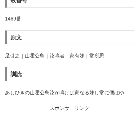
歌番号
1469番
原文
足引之｜山霍公鳥｜汝鳴者｜家有妹｜常所思
訓読
あしひきの山霍公鳥汝が鳴けば家なる妹し常に偲はゆ
スポンサーリンク