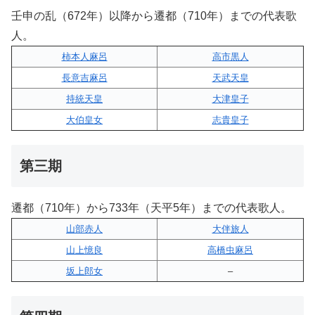
壬申の乱（672年）以降から遷都（710年）までの代表歌
人。
柿本人麻呂
高市黒人
長意吉麻呂
天武天皇
持統天皇
大津皇子
大伯皇女
志貴皇子
第三期
遷都（710年）から733年（天平5年）までの代表歌人。
山部赤人
大伴旅人
山上憶良
高橋虫麻呂
坂上郎女
–