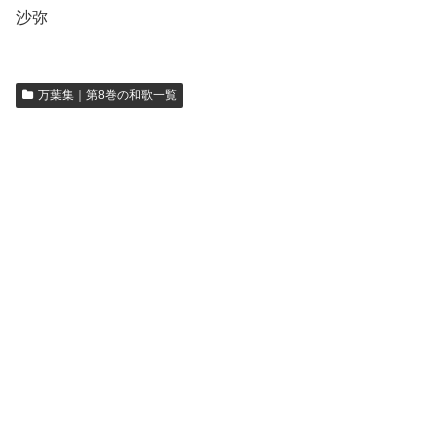
沙弥
万葉集｜第8巻の和歌一覧