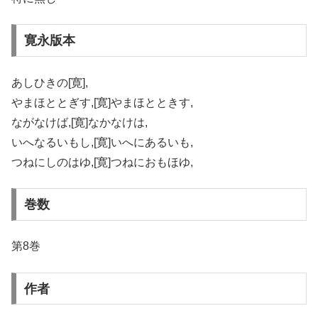
寛永版本
あしひきの[寛],
やまほととぎす,[寛]やまほとときす,
ながなけば,[寛]なかなけは,
いへなるいもし,[寛]いへにあるいも,
つねにしのはゆ,[寛]つねにおもほゆ,
巻数
第8巻
作者