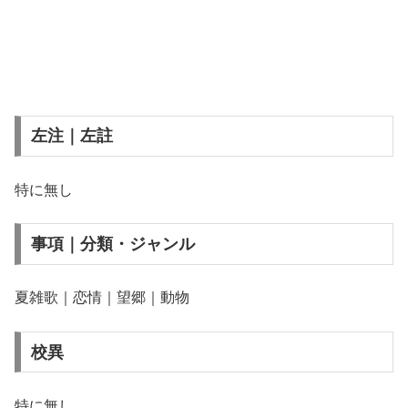
左注｜左註
特に無し
事項｜分類・ジャンル
夏雑歌｜恋情｜望郷｜動物
校異
特に無し