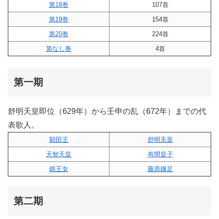
第18巻
107首
第19巻
154首
第20巻
224首
第なし巻
4首
第一期
舒明天皇即位（629年）から壬申の乱（672年）までの代
表歌人。
額田王
舒明天皇
天智天皇
有間皇子
鏡王女
藤原鎌足
第二期