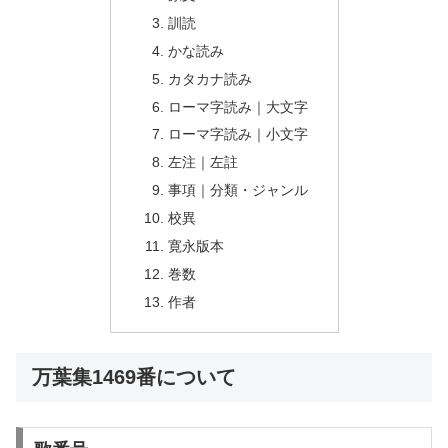
訓読
かな読み
カタカナ読み
ローマ字読み｜大文字
ローマ字読み｜小文字
左注｜左註
事項｜分類・ジャンル
校異
寛永版本
巻数
作者
万葉集1469番について