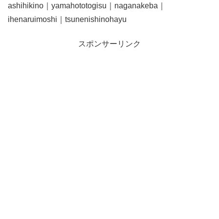
ashihikino｜yamahototogisu｜naganakeba｜
ihenaruimoshi｜tsunenishinohayu
スポンサーリンク