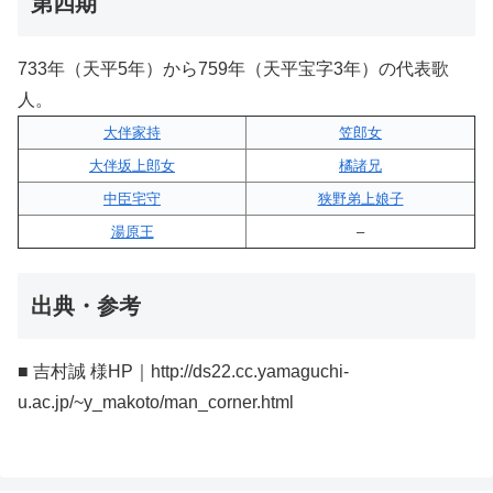
第四期
733年（天平5年）から759年（天平宝字3年）の代表歌
人。
大伴家持
笠郎女
大伴坂上郎女
橘諸兄
中臣宅守
狭野弟上娘子
湯原王
–
出典・参考
■ 吉村誠 様HP｜http://ds22.cc.yamaguchi-
u.ac.jp/~y_makoto/man_corner.html