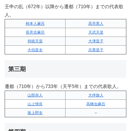
壬申の乱（672年）以降から遷都（710年）までの代表歌
人。
柿本人麻呂
高市黒人
長意吉麻呂
天武天皇
持統天皇
大津皇子
大伯皇女
志貴皇子
第三期
遷都（710年）から733年（天平5年）までの代表歌人。
山部赤人
大伴旅人
山上憶良
高橋虫麻呂
坂上郎女
–