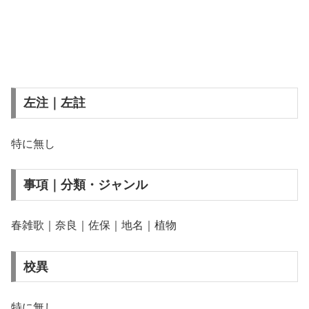
左注｜左註
特に無し
事項｜分類・ジャンル
春雑歌｜奈良｜佐保｜地名｜植物
校異
特に無し