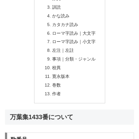
訓読
かな読み
カタカナ読み
ローマ字読み｜大文字
ローマ字読み｜小文字
左注｜左註
事項｜分類・ジャンル
校異
寛永版本
巻数
作者
万葉集1433番について