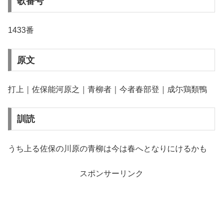
歌番号
1433番
原文
打上｜佐保能河原之｜青柳者｜今者春部登｜成尓鶏類鴨
訓読
うち上る佐保の川原の青柳は今は春へとなりにけるかも
スポンサーリンク