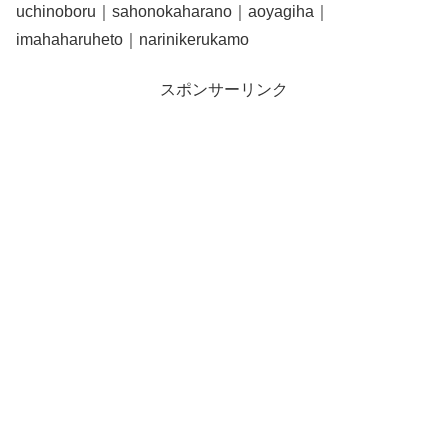
uchinoboru｜sahonokaharano｜aoyagiha｜
imahaharuheto｜narinikerukamo
スポンサーリンク