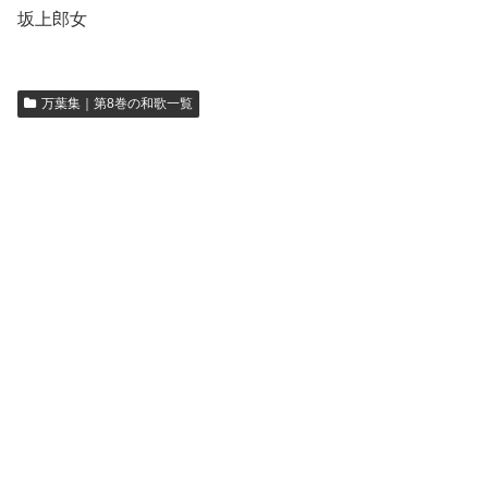
坂上郎女
万葉集｜第8巻の和歌一覧