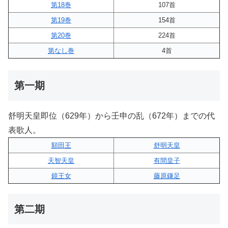
第18巻
107首
第19巻
154首
第20巻
224首
第なし巻
4首
第一期
舒明天皇即位（629年）から壬申の乱（672年）までの代
表歌人。
額田王
舒明天皇
天智天皇
有間皇子
鏡王女
藤原鎌足
第二期