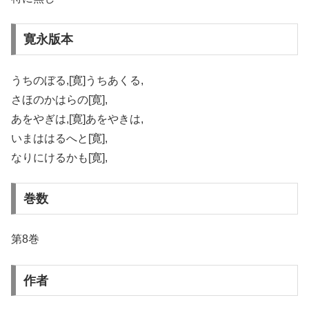
寛永版本
うちのぼる,[寛]うちあくる,
さほのかはらの[寛],
あをやぎは,[寛]あをやきは,
いまははるへと[寛],
なりにけるかも[寛],
巻数
第8巻
作者