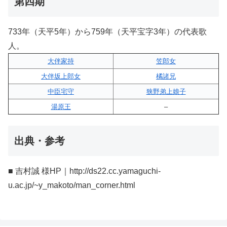
第四期
733年（天平5年）から759年（天平宝字3年）の代表歌
人。
大伴家持
笠郎女
大伴坂上郎女
橘諸兄
中臣宅守
狭野弟上娘子
湯原王
–
出典・参考
■ 吉村誠 様HP｜http://ds22.cc.yamaguchi-
u.ac.jp/~y_makoto/man_corner.html