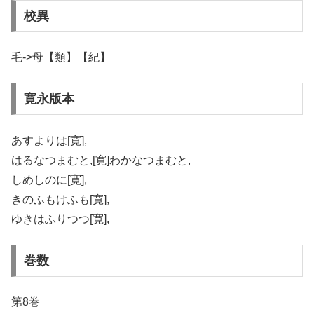
校異
毛->母【類】【紀】
寛永版本
あすよりは[寛],
はるなつまむと,[寛]わかなつまむと,
しめしのに[寛],
きのふもけふも[寛],
ゆきはふりつつ[寛],
巻数
第8巻