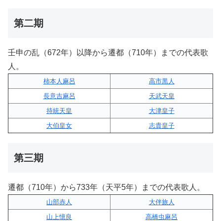
第二期
壬申の乱（672年）以降から遷都（710年）までの代表歌
人。
柿本人麻呂
高市黒人
長意吉麻呂
天武天皇
持統天皇
大津皇子
大伯皇女
志貴皇子
第三期
遷都（710年）から733年（天平5年）までの代表歌人。
山部赤人
大伴旅人
山上憶良
高橋虫麻呂