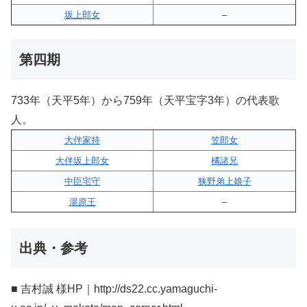
坂上郎女
–
第四期
733年（天平5年）から759年（天平宝字3年）の代表歌
人。
大伴家持
笠郎女
大伴坂上郎女
橘諸兄
中臣宅守
狭野弟上娘子
湯原王
–
出典・参考
■ 吉村誠 様HP｜http://ds22.cc.yamaguchi-