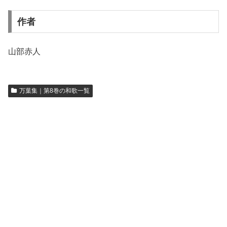
作者
山部赤人
万葉集｜第8巻の和歌一覧