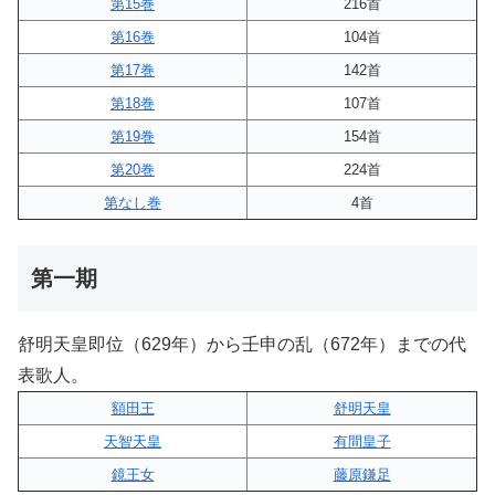
第15巻
216首
第16巻
104首
第17巻
142首
第18巻
107首
第19巻
154首
第20巻
224首
第なし巻
4首
第一期
舒明天皇即位（629年）から壬申の乱（672年）までの代
表歌人。
額田王
舒明天皇
天智天皇
有間皇子
鏡王女
藤原鎌足