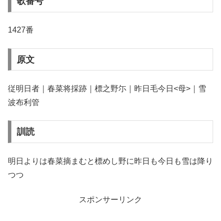
歌番号
1427番
原文
従明日者｜春菜将採跡｜標之野尓｜昨日毛今日<母>｜雪
波布利管
訓読
明日よりは春菜摘まむと標めし野に昨日も今日も雪は降り
つつ
スポンサーリンク