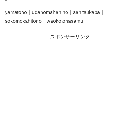
yamatono｜udanomahanino｜sanitsukaba｜
sokomokahitono｜waokotonasamu
スポンサーリンク