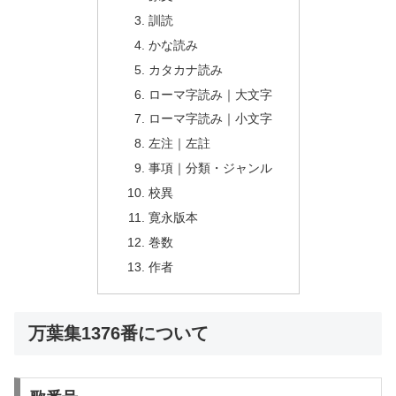
訓読
かな読み
カタカナ読み
ローマ字読み｜大文字
ローマ字読み｜小文字
左注｜左註
事項｜分類・ジャンル
校異
寛永版本
巻数
作者
万葉集1376番について