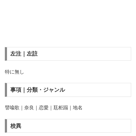
左注｜左註
特に無し
事項｜分類・ジャンル
譬喩歌｜奈良｜恋愛｜尫柜蹋｜地名
校異