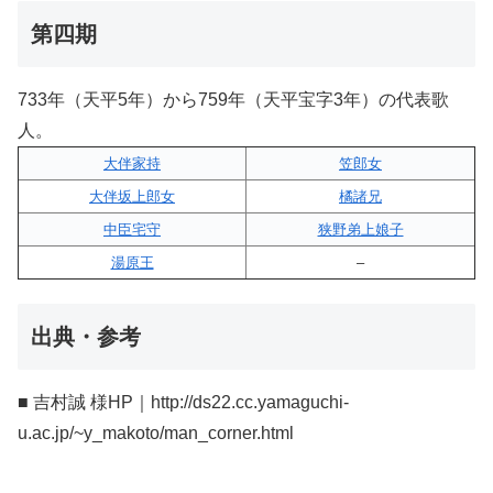
第四期
733年（天平5年）から759年（天平宝字3年）の代表歌
人。
大伴家持
笠郎女
大伴坂上郎女
橘諸兄
中臣宅守
狭野弟上娘子
湯原王
–
出典・参考
■ 吉村誠 様HP｜http://ds22.cc.yamaguchi-
u.ac.jp/~y_makoto/man_corner.html