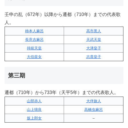
壬申の乱（672年）以降から遷都（710年）までの代表歌
人。
柿本人麻呂
高市黒人
長意吉麻呂
天武天皇
持統天皇
大津皇子
大伯皇女
志貴皇子
第三期
遷都（710年）から733年（天平5年）までの代表歌人。
山部赤人
大伴旅人
山上憶良
高橋虫麻呂
坂上郎女
–