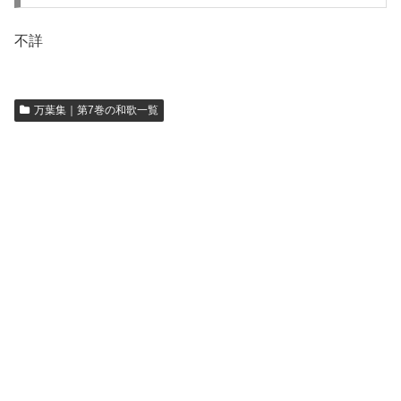
不詳
万葉集｜第7巻の和歌一覧