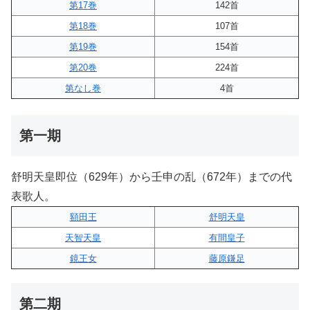
第17巻
142首
第18巻
107首
第19巻
154首
第20巻
224首
第なし巻
4首
第一期
舒明天皇即位（629年）から壬申の乱（672年）までの代
表歌人。
額田王
舒明天皇
天智天皇
有間皇子
鏡王女
藤原鎌足
第二期