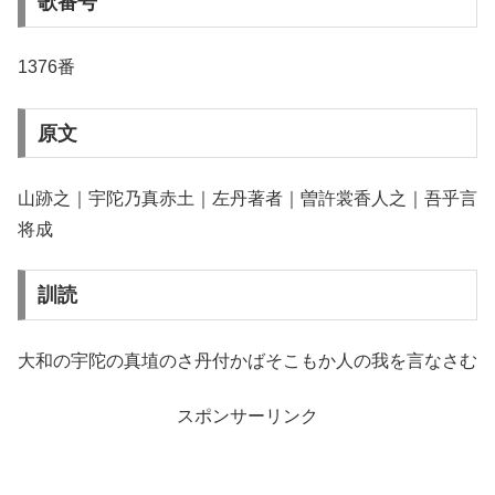
歌番号
1376番
原文
山跡之｜宇陀乃真赤土｜左丹著者｜曽許裳香人之｜吾乎言
将成
訓読
大和の宇陀の真埴のさ丹付かばそこもか人の我を言なさむ
スポンサーリンク