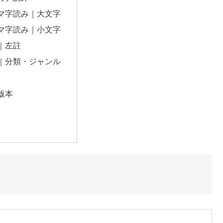
マ字読み｜大文字
マ字読み｜小文字
｜左註
｜分類・ジャンル
版本