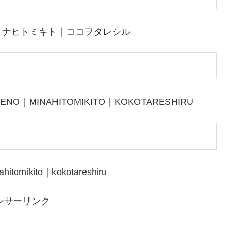
ミナヒトミキト｜ココヲタレシル
HENO｜MINAHITOMIKITO｜KOKOTARESHIRU
hitomikito｜kokotareshiru
ンサーリンク