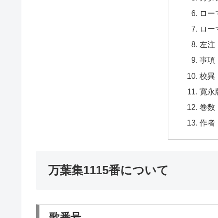
ロー
ロー
左注
事項
校異
寛永
巻数
作者
万葉集1115番について
歌番号