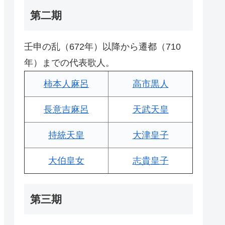
第二期
壬申の乱（672年）以降から遷都（710
年）までの代表歌人。
柿本人麻呂
高市黒人
長意吉麻呂
天武天皇
持統天皇
大津皇子
大伯皇女
志貴皇子
第三期