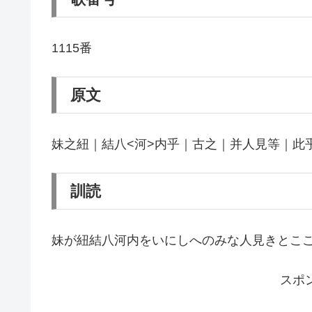
1115番
原文
妹之紐｜結八<河>内乎｜古之｜并人見等｜此
訓読
妹が紐結八河内をいにしへのみな人見きとこ
スポ