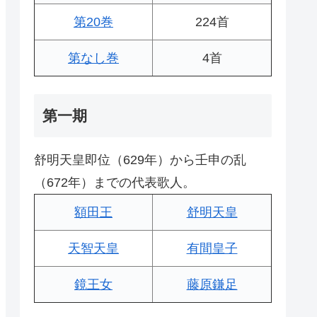
第20巻
224首
第なし巻
4首
第一期
舒明天皇即位（629年）から壬申の乱
（672年）までの代表歌人。
額田王
舒明天皇
天智天皇
有間皇子
鏡王女
藤原鎌足