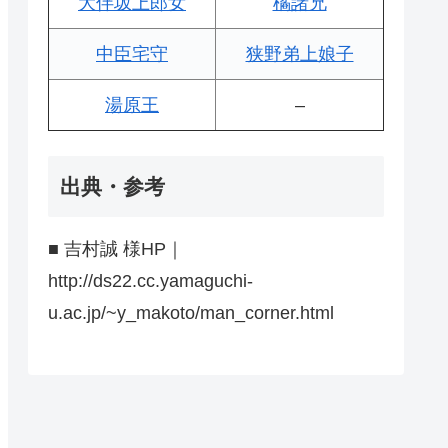
大伴坂上郎女
橘諸兄
中臣宅守
狭野弟上娘子
湯原王
–
出典・参考
■ 吉村誠 様HP｜
http://ds22.cc.yamaguchi-
u.ac.jp/~y_makoto/man_corner.html