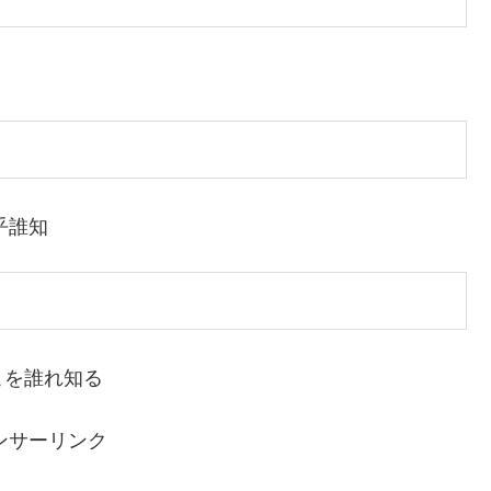
乎誰知
こを誰れ知る
ンサーリンク