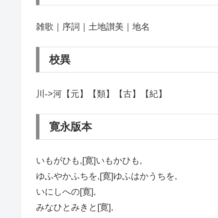
雑歌｜序詞｜土地讃美｜地名
校異
川->河【元】【類】【古】【紀】
寛永版本
いもがひも,[寛]いもかひも,
ゆふやかふちを,[寛]ゆふはかうちを,
いにしへの[寛],
みなひとみきと[寛],