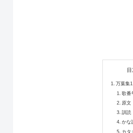
目
万葉集1
歌番
原文
訓読
かな
カタ