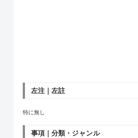
左注｜左註
特に無し
事項｜分類・ジャンル