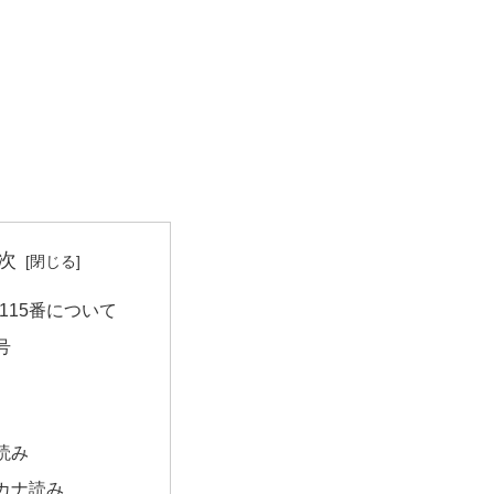
次
115番について
号
読み
カナ読み