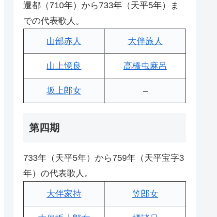
遷都（710年）から733年（天平5年）ま
での代表歌人。
山部赤人
大伴旅人
山上憶良
高橋虫麻呂
坂上郎女
–
第四期
733年（天平5年）から759年（天平宝字3
年）の代表歌人。
大伴家持
笠郎女