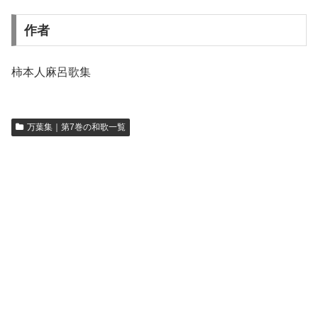
作者
柿本人麻呂歌集
万葉集｜第7巻の和歌一覧