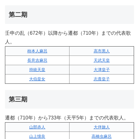
第二期
壬申の乱（672年）以降から遷都（710年）までの代表歌
人。
柿本人麻呂
高市黒人
長意吉麻呂
天武天皇
持統天皇
大津皇子
大伯皇女
志貴皇子
第三期
遷都（710年）から733年（天平5年）までの代表歌人。
山部赤人
大伴旅人
山上憶良
高橋虫麻呂