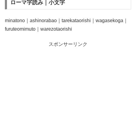
ローマ字読み｜小文字
minatono｜ashinorabao｜tarekataorishi｜wagasekoga｜
furuteomimuto｜warezotaorishi
スポンサーリンク