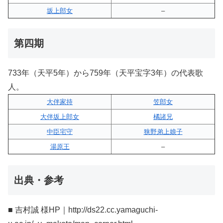
坂上郎女
–
第四期
733年（天平5年）から759年（天平宝字3年）の代表歌
人。
大伴家持
笠郎女
大伴坂上郎女
橘諸兄
中臣宅守
狭野弟上娘子
湯原王
–
出典・参考
■ 吉村誠 様HP｜http://ds22.cc.yamaguchi-