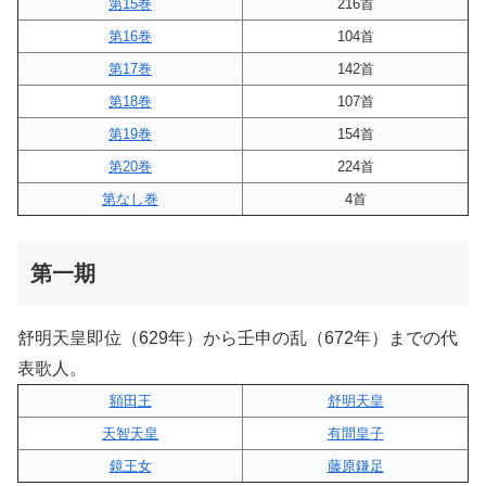
第15巻
216首
第16巻
104首
第17巻
142首
第18巻
107首
第19巻
154首
第20巻
224首
第なし巻
4首
第一期
舒明天皇即位（629年）から壬申の乱（672年）までの代
表歌人。
額田王
舒明天皇
天智天皇
有間皇子
鏡王女
藤原鎌足