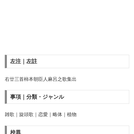
左注｜左註
右廿三首柿本朝臣人麻呂之歌集出
事項｜分類・ジャンル
雑歌｜旋頭歌｜恋愛｜略体｜植物
校異