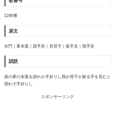
歌番号
1288番
原文
水門｜葦末葉｜誰手折｜吾背子｜振手見｜我手折
訓読
港の葦の末葉を誰れか手折りし我が背子が振る手を見むと
我れぞ手折りし
スポンサーリンク